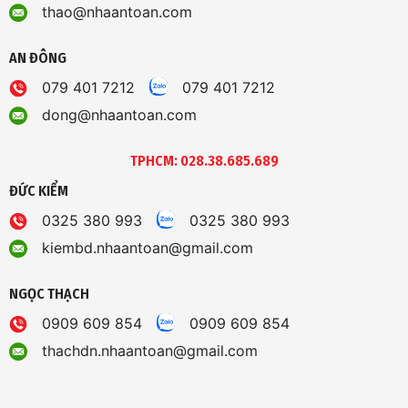
thao@nhaantoan.com
AN ĐÔNG
079 401 7212
079 401 7212
dong@nhaantoan.com
TPHCM: 028.38.685.689
ĐỨC KIỂM
0325 380 993
0325 380 993
kiembd.nhaantoan@gmail.com
NGỌC THẠCH
0909 609 854
0909 609 854
thachdn.nhaantoan@gmail.com