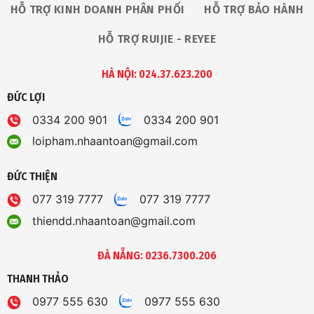
HỖ TRỢ KINH DOANH PHÂN PHỐI
HỖ TRỢ BẢO HÀNH
HỖ TRỢ RUIJIE - REYEE
HÀ NỘI: 024.37.623.200
ĐỨC LỢI
0334 200 901
0334 200 901
loipham.nhaantoan@gmail.com
ĐỨC THIỆN
077 319 7777
077 319 7777
thiendd.nhaantoan@gmail.com
ĐÀ NẴNG: 0236.7300.206
THANH THẢO
0977 555 630
0977 555 630