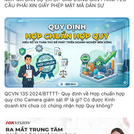
CẦU PHẢI XIN GIẤY PHÉP MẬT MÃ DÂN SỰ
QCVN 135:2024/BTTTT- Quy định về Hợp chuẩn hợp
quy cho Camera giám sát IP là gì? Có được Kinh
doanh khi chưa có chứng nhận hợp Quy không?