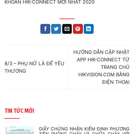
KHOẢN HIK-CONNECT MỚI NHẤT 2020
HƯỚNG DẪN CẬP NHẬT
APP HIK-CONNECT TỪ
8/3 – PHỤ NỮ LÀ ĐỂ YÊU
TRANG CHỦ
THƯƠNG
HIKVISION.COM BẰNG
ĐIỆN THOẠI
TIN TỨC MỚI
GIẤY CHỨNG NHẬN KIỂM ĐỊNH PHƯƠNG
TIỆN PHÒNG CHÁY VÀ CHỮA CHÁY VỚI