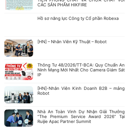
CÁC SẢN PHẨM HIKFIRE
Không
có
bình
Hồ sơ năng lực Công ty Cổ phần Robexa
luận
ở
Không
GIẤY
có
CHỨNG
bình
NHẬN
luận
ở
KIỂM
[HN] – Nhân Viên Kỹ Thuật – Robot
Hồ
ĐỊNH
sơ
PHƯƠNG
Không
năng
TIỆN
có
lực
PHÒNG
bình
Công
CHÁY
luận
ty
VÀ
ở
Cổ
CHỮA
Thông Tư 48/2026/TT-BCA: Quy Chuẩn An
[HN]
phần
CHÁY
–
Robexa
VỚI
Ninh Mạng Mới Nhất Cho Camera Giám Sát
Nhân
CÁC
IP
Viên
SẢN
Kỹ
PHẨM
Không
Thuật
HIKFIRE
có
–
bình
[HN]-Nhân Viên Kinh Doanh B2B – mảng
Robot
luận
Robot
ở
Thông
Không
Tư
có
48/2026/TT-
bình
BCA:
luận
Nhà An Toàn Vinh Dự Nhận Giải Thưởng
Quy
ở
Chuẩn
“The Premium Service Award 2026” Tại
[HN]-
An
Nhân
Ruijie Apac Partner Summit
Ninh
Viên
Mạng
Kinh
Không
Mới