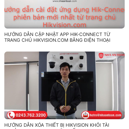
HƯỚNG DẪN CẬP NHẬT APP HIK-CONNECT TỪ
TRANG CHỦ HIKVISION.COM BẰNG ĐIỆN THOẠI
HƯỚNG DẪN XÓA THIẾT BỊ HIKVISION KHỎI TÀI