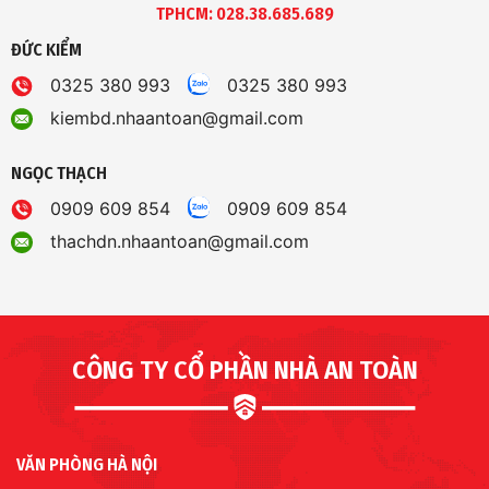
TPHCM: 028.38.685.689
ĐỨC KIỂM
0325 380 993
0325 380 993
kiembd.nhaantoan@gmail.com
NGỌC THẠCH
0909 609 854
0909 609 854
thachdn.nhaantoan@gmail.com
CÔNG TY CỔ PHẦN NHÀ AN TOÀN
VĂN PHÒNG HÀ NỘI