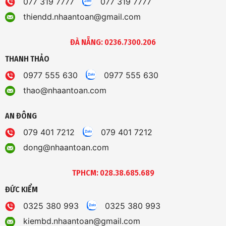
077 319 7777
077 319 7777
thiendd.nhaantoan@gmail.com
ĐÀ NẴNG: 0236.7300.206
THANH THẢO
0977 555 630
0977 555 630
thao@nhaantoan.com
AN ĐÔNG
079 401 7212
079 401 7212
dong@nhaantoan.com
TPHCM: 028.38.685.689
ĐỨC KIỂM
0325 380 993
0325 380 993
kiembd.nhaantoan@gmail.com