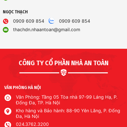
NGỌC THẠCH
0909 609 854
0909 609 854
thachdn.nhaantoan@gmail.com
CÔNG TY CỔ PHẦN NHÀ AN TOÀN
VĂN PHÒNG HÀ NỘI
Văn Phòng: Tầng 05 Tòa nhà 97-99 Láng Hạ, P.
Đống Đa, TP. Hà Nội
Kho hàng và Bảo hành: 88-90 Yên Lãng, P. Đống
Đa, Hà Nội
024.3762.3200