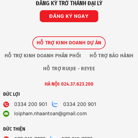
Sản
ĐĂNG KÝ TRỞ THÀNH ĐẠI LÝ
Tại
Phẩm
Ruijie
Tại
Apac
Nhà
Partner
ĐĂNG KÝ NGAY
An
Summit
Toàn
HỖ TRỢ KINH DOANH DỰ ÁN
HỖ TRỢ KINH DOANH PHÂN PHỐI
HỖ TRỢ BẢO HÀNH
HỖ TRỢ RUIJIE - REYEE
HÀ NỘI: 024.37.623.200
ĐỨC LỢI
0334 200 901
0334 200 901
loipham.nhaantoan@gmail.com
ĐỨC THIỆN