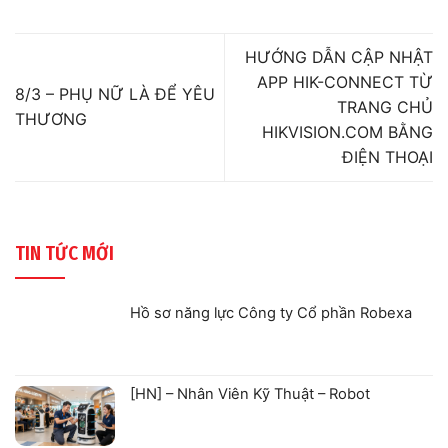
HƯỚNG DẪN CẬP NHẬT
APP HIK-CONNECT TỪ
8/3 – PHỤ NỮ LÀ ĐỂ YÊU
TRANG CHỦ
THƯƠNG
HIKVISION.COM BẰNG
ĐIỆN THOẠI
TIN TỨC MỚI
Hồ sơ năng lực Công ty Cổ phần Robexa
Không
có
bình
luận
ở
[HN] – Nhân Viên Kỹ Thuật – Robot
Hồ
sơ
Không
năng
có
lực
bình
Công