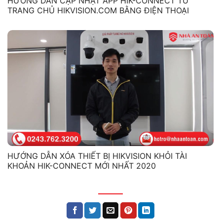
HƯỚNG DẪN CẬP NHẬT APP HIK-CONNECT TỪ
TRANG CHỦ HIKVISION.COM BẰNG ĐIỆN THOẠI
HƯỚNG DẪN XÓA THIẾT BỊ HIKVISION KHỎI TÀI
KHOẢN HIK-CONNECT MỚI NHẤT 2020