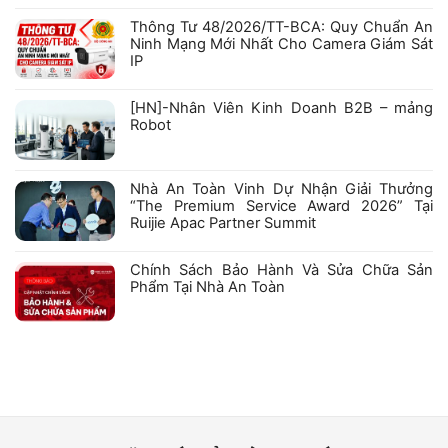
luận
ty
ở
Cổ
Thông Tư 48/2026/TT-BCA: Quy Chuẩn An
[HN]
phần
–
Robexa
Ninh Mạng Mới Nhất Cho Camera Giám Sát
Nhân
IP
Viên
Kỹ
Không
Thuật
có
–
bình
[HN]-Nhân Viên Kinh Doanh B2B – mảng
Robot
luận
Robot
ở
Thông
Không
Tư
có
48/2026/TT-
bình
BCA:
luận
Nhà An Toàn Vinh Dự Nhận Giải Thưởng
Quy
ở
Chuẩn
“The Premium Service Award 2026” Tại
[HN]-
An
Nhân
Ruijie Apac Partner Summit
Ninh
Viên
Mạng
Kinh
Không
Mới
Doanh
có
Nhất
B2B
bình
Chính Sách Bảo Hành Và Sửa Chữa Sản
Cho
–
luận
Camera
Phẩm Tại Nhà An Toàn
mảng
ở
Giám
Robot
Nhà
Không
Sát
An
có
IP
Toàn
bình
Vinh
luận
Dự
ở
Nhận
Chính
Giải
Sách
Thưởng
Bảo
“The
Hành
Premium
Và
Service
Sửa
Award
Chữa
2026”