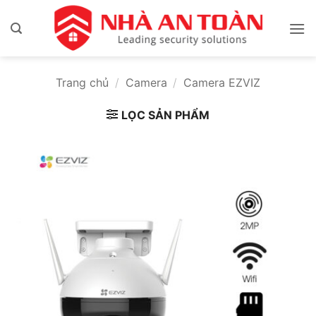
Bỏ
qua
nội
dung
Trang chủ
/
Camera
/
Camera EZVIZ
LỌC SẢN PHẨM