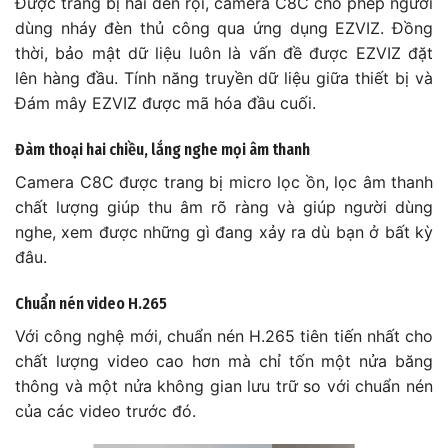
Được trang bị hai đèn rọi, camera C8C cho phép người
dùng nháy đèn thủ công qua ứng dụng EZVIZ. Đồng
thời, bảo mật dữ liệu luôn là vấn đề được EZVIZ đặt
lên hàng đầu.
Tính năng truyền dữ liệu giữa thiết bị và
Đám mây EZVIZ được mã hóa đầu cuối.
Đàm thoại hai chiều, lắng nghe mọi âm thanh
Camera C8C được trang bị micro lọc ồn, lọc âm thanh
chất lượng giúp thu âm rõ ràng và giúp người dùng
nghe, xem được những gì đang xảy ra dù bạn ở bất kỳ
đâu.
Chuẩn nén video H.265
Với công nghệ mới, chuẩn nén H.265 tiên tiến nhất cho
chất lượng video cao hơn mà chỉ tốn một nửa băng
thông và một nửa không gian lưu trữ so với chuẩn nén
của các video trước đó.