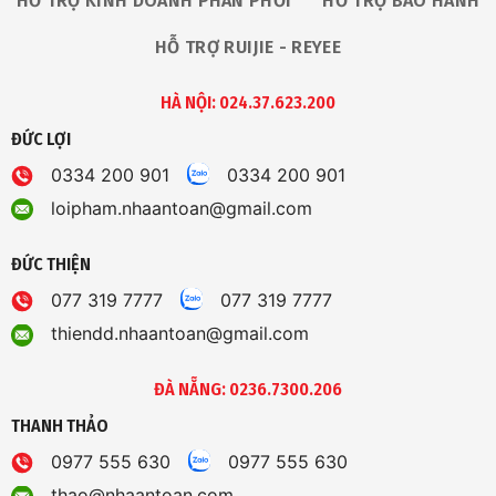
HỖ TRỢ KINH DOANH PHÂN PHỐI
HỖ TRỢ BẢO HÀNH
HỖ TRỢ RUIJIE - REYEE
HÀ NỘI: 024.37.623.200
ĐỨC LỢI
0334 200 901
0334 200 901
loipham.nhaantoan@gmail.com
ĐỨC THIỆN
077 319 7777
077 319 7777
thiendd.nhaantoan@gmail.com
ĐÀ NẴNG: 0236.7300.206
THANH THẢO
0977 555 630
0977 555 630
thao@nhaantoan.com