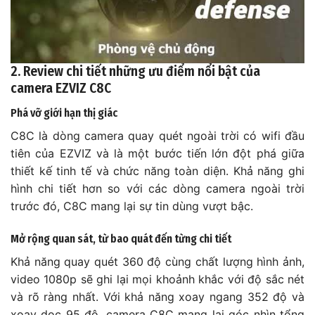
2. Review chi tiết những ưu điểm nổi bật của
camera EZVIZ C8C
Phá vỡ giới hạn thị giác
C8C là dòng camera quay quét ngoài trời có wifi đầu
tiên của EZVIZ và là một bước tiến lớn đột phá giữa
thiết kế tinh tế và chức năng toàn diện. Khả năng ghi
hình chi tiết hơn so với các dòng camera ngoài trời
trước đó, C8C mang lại sự tin dùng vượt bậc.
Mở rộng quan sát, từ bao quát đến từng chi tiết
Khả năng quay quét 360 độ cùng chất lượng hình ảnh,
video 1080p sẽ ghi lại mọi khoảnh khắc với độ sắc nét
và rõ ràng nhất. Với khả năng xoay ngang 352 độ và
xoay dọc 95 độ, camera C8C mang lại góc nhìn tổng