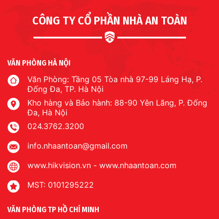
CÔNG TY CỔ PHẦN NHÀ AN TOÀN
VĂN PHÒNG HÀ NỘI
Văn Phòng: Tầng 05 Tòa nhà 97-99 Láng Hạ, P.
Đống Đa, TP. Hà Nội
Kho hàng và Bảo hành: 88-90 Yên Lãng, P. Đống
Đa, Hà Nội
024.3762.3200
info.nhaantoan@gmail.com
www.hikvision.vn
-
www.nhaantoan.com
MST: 0101295222
VĂN PHÒNG TP HỒ CHÍ MINH