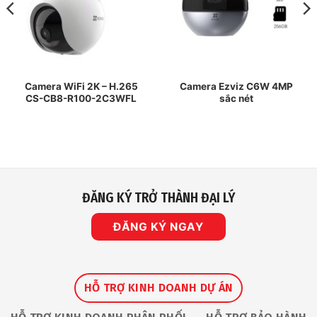
Camera WiFi 2K – H.265
Camera Ezviz C6W 4MP
CS-CB8-R100-2C3WFL
sắc nét
ĐĂNG KÝ TRỞ THÀNH ĐẠI LÝ
ĐĂNG KÝ NGAY
HỖ TRỢ KINH DOANH DỰ ÁN