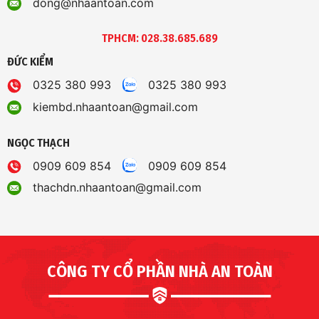
dong@nhaantoan.com
TPHCM: 028.38.685.689
ĐỨC KIỂM
0325 380 993
0325 380 993
kiembd.nhaantoan@gmail.com
NGỌC THẠCH
0909 609 854
0909 609 854
thachdn.nhaantoan@gmail.com
CÔNG TY CỔ PHẦN NHÀ AN TOÀN