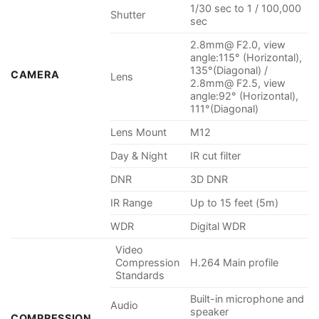
1/30 sec to 1 / 100,000
Shutter
sec
2.8mm@ F2.0, view
angle:115° (Horizontal),
135°(Diagonal) /
CAMERA
Lens
2.8mm@ F2.5, view
angle:92° (Horizontal),
111°(Diagonal)
Lens Mount
M12
Day & Night
IR cut filter
DNR
3D DNR
IR Range
Up to 15 feet (5m)
WDR
Digital WDR
Video
Compression
H.264 Main profile
Standards
Built-in microphone and
Audio
speaker
COMPRESSION