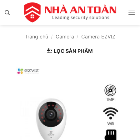
Bỏ
qua
nội
dung
Trang chủ
/
Camera
/
Camera EZVIZ
LỌC SẢN PHẨM