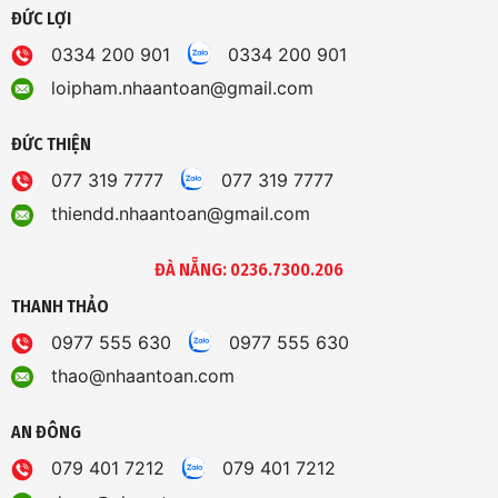
ĐỨC LỢI
0334 200 901
0334 200 901
loipham.nhaantoan@gmail.com
ĐỨC THIỆN
077 319 7777
077 319 7777
thiendd.nhaantoan@gmail.com
ĐÀ NẴNG: 0236.7300.206
THANH THẢO
0977 555 630
0977 555 630
thao@nhaantoan.com
AN ĐÔNG
079 401 7212
079 401 7212