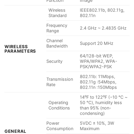
Function
Image
Wireless
IEEE802.11b, 802.11g,
Standard
802.11n
Frequency
2.4 GHz ~ 2.4835 GHz
Range
Channel
Support 20 MHz
Bandwidth
WIRELESS
PARAMETERS
64/128-bit WEP,
Security
WPA/WPA2, WPA-
PSK/WPA2-PSK
802.11b: 11Mbps,
Transmission
802.11g :54Mbps,
Rate
802.11n :150Mbps
14⁰F to 122⁰F (−10 ℃ ~
Operating
50 ℃), humidity less
Conditions
than 95% (non-
condensing)
Power
5VDC ± 10%, 3W
Consumption
Maximum
GENERAL