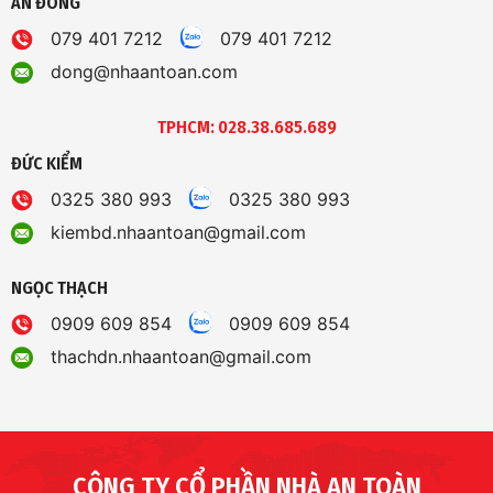
AN ĐÔNG
079 401 7212
079 401 7212
dong@nhaantoan.com
TPHCM: 028.38.685.689
ĐỨC KIỂM
0325 380 993
0325 380 993
kiembd.nhaantoan@gmail.com
NGỌC THẠCH
0909 609 854
0909 609 854
thachdn.nhaantoan@gmail.com
CÔNG TY CỔ PHẦN NHÀ AN TOÀN