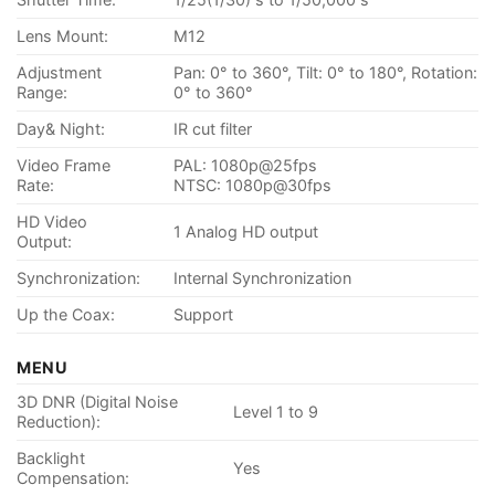
Lens Mount:
M12
Adjustment
Pan: 0° to 360°, Tilt: 0° to 180°, Rotation:
Range:
0° to 360°
Day& Night:
IR cut filter
Video Frame
PAL: 1080p@25fps
Rate:
NTSC: 1080p@30fps
HD Video
1 Analog HD output
Output:
Synchronization:
Internal Synchronization
Up the Coax:
Support
MENU
3D DNR (Digital Noise
Level 1 to 9
Reduction):
Backlight
Yes
Compensation: