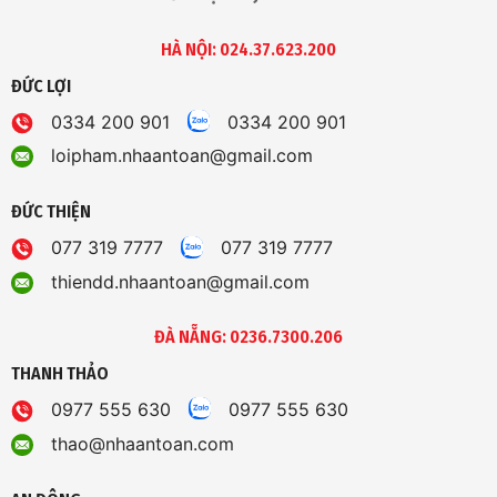
HÀ NỘI: 024.37.623.200
ĐỨC LỢI
0334 200 901
0334 200 901
loipham.nhaantoan@gmail.com
ĐỨC THIỆN
077 319 7777
077 319 7777
thiendd.nhaantoan@gmail.com
ĐÀ NẴNG: 0236.7300.206
THANH THẢO
0977 555 630
0977 555 630
thao@nhaantoan.com