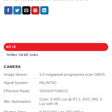
MÔ TẢ
THÔNG TIN BỔ SUNG
CAMERA
Image Sensor:
2.0 megapixel progressive scan CMOS
Signal System:
PAL/NTSC
Effective Pixels:
1920(H)*1080(V)
Color: 0.005 Lux @ (F1.2, AGC ON), 0
Min. Illumination:
Lux with IR
Shutter Time:
1/25(1/30) s to 1/50,000 s