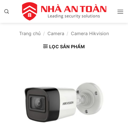
Bỏ
qua
nội
dung
Trang chủ
/
Camera
/
Camera Hikvision
LỌC SẢN PHẨM