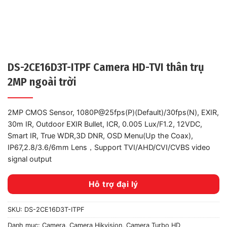
DS-2CE16D3T-ITPF Camera HD-TVI thân trụ
2MP ngoài trời
2MP CMOS Sensor, 1080P@25fps(P)(Default)/30fps(N), EXIR,
30m IR, Outdoor EXIR Bullet, ICR, 0.005 Lux/F1.2, 12VDC,
Smart IR, True WDR,3D DNR, OSD Menu(Up the Coax),
IP67,2.8/3.6/6mm Lens，Support TVI/AHD/CVI/CVBS video
signal output
Hỗ trợ đại lý
SKU:
DS-2CE16D3T-ITPF
Danh mục:
Camera
,
Camera Hikvision
,
Camera Turbo HD