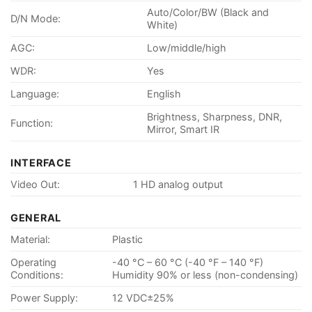
Auto/Color/BW (Black and
D/N Mode:
White)
AGC:
Low/middle/high
WDR:
Yes
Language:
English
Brightness, Sharpness, DNR,
Function:
Mirror, Smart IR
INTERFACE
Video Out:
1 HD analog output
GENERAL
Material:
Plastic
Operating
-40 °C – 60 °C (-40 °F – 140 °F)
Conditions:
Humidity 90% or less (non-condensing)
Power Supply:
12 VDC±25%