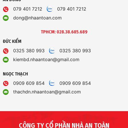
079 401 7212
079 401 7212
dong@nhaantoan.com
TPHCM: 028.38.685.689
ĐỨC KIỂM
0325 380 993
0325 380 993
kiembd.nhaantoan@gmail.com
NGỌC THẠCH
0909 609 854
0909 609 854
thachdn.nhaantoan@gmail.com
CÔNG TY CỔ PHẦN NHÀ AN TOÀN