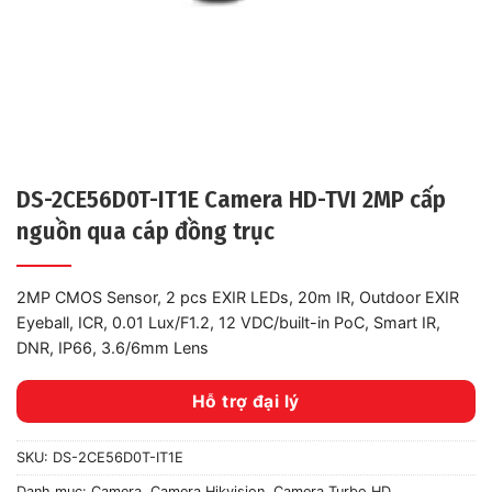
DS-2CE56D0T-IT1E Camera HD-TVI 2MP cấp
nguồn qua cáp đồng trục
2MP CMOS Sensor, 2 pcs EXIR LEDs, 20m IR, Outdoor EXIR
Eyeball, ICR, 0.01 Lux/F1.2, 12 VDC/built-in PoC, Smart IR,
DNR, IP66, 3.6/6mm Lens
Hỗ trợ đại lý
SKU:
DS-2CE56D0T-IT1E
Danh mục:
Camera
,
Camera Hikvision
,
Camera Turbo HD