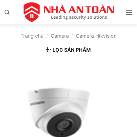
Bỏ
qua
nội
dung
Trang chủ
/
Camera
/
Camera Hikvision
LỌC SẢN PHẨM