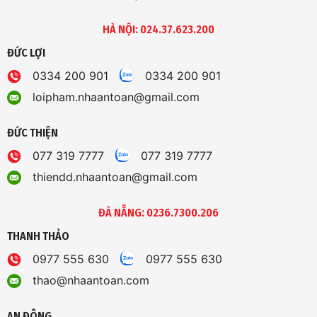
HÀ NỘI: 024.37.623.200
ĐỨC LỢI
0334 200 901
0334 200 901
loipham.nhaantoan@gmail.com
ĐỨC THIỆN
077 319 7777
077 319 7777
thiendd.nhaantoan@gmail.com
ĐÀ NẴNG: 0236.7300.206
THANH THẢO
0977 555 630
0977 555 630
thao@nhaantoan.com
AN ĐÔNG