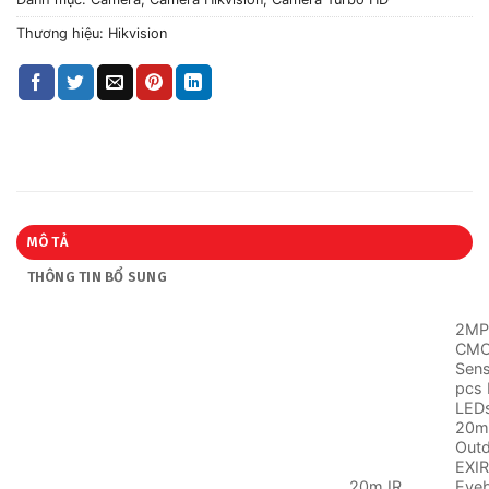
Thương hiệu:
Hikvision
MÔ TẢ
THÔNG TIN BỔ SUNG
2M
CM
Sens
pcs 
LED
20m 
Out
EXI
20m IR
Eyeb