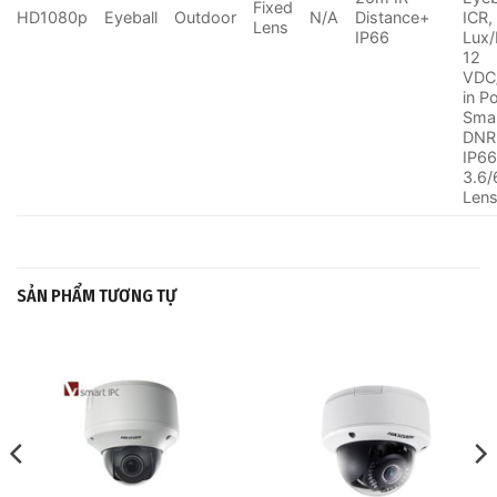
Fixed
HD1080p
Eyeball
Outdoor
N/A
Distance+
ICR,
Lens
IP66
Lux/
12
VDC/
in P
Smar
DNR
IP66
3.6
Len
SẢN PHẨM TƯƠNG TỰ