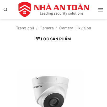
Bỏ
qua
nội
dung
Trang chủ
/
Camera
/
Camera Hikvision
LỌC SẢN PHẨM