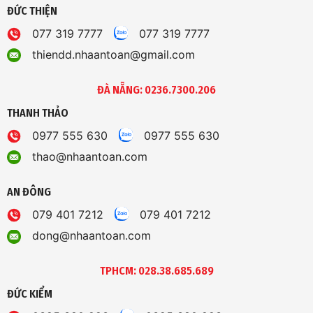
ĐỨC THIỆN
077 319 7777
077 319 7777
thiendd.nhaantoan@gmail.com
ĐÀ NẴNG: 0236.7300.206
THANH THẢO
0977 555 630
0977 555 630
thao@nhaantoan.com
AN ĐÔNG
079 401 7212
079 401 7212
dong@nhaantoan.com
TPHCM: 028.38.685.689
ĐỨC KIỂM