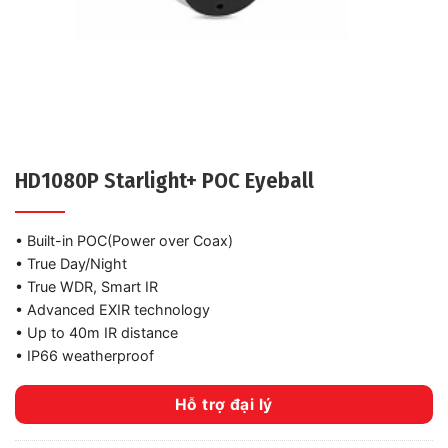
HD1080P Starlight+ POC Eyeball
•
Built-in POC(Power over Coax)
•
True Day/Night
•
True WDR, Smart IR
•
Advanced EXIR technology
•
Up to 40m IR distance
•
IP66 weatherproof
Hỗ trợ đại lý