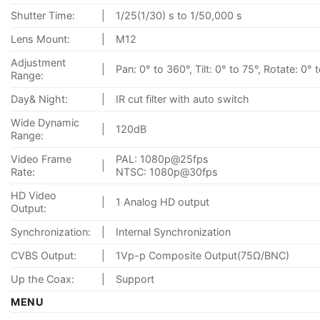
Shutter Time:
|
1/25(1/30) s to 1/50,000 s
Lens Mount:
|
M12
Adjustment
|
Pan: 0° to 360°, Tilt: 0° to 75°, Rotate: 0°
Range:
Day& Night:
|
IR cut filter with auto switch
Wide Dynamic
|
120dB
Range:
Video Frame
PAL: 1080p@25fps
|
Rate:
NTSC: 1080p@30fps
HD Video
|
1 Analog HD output
Output:
Synchronization:
|
Internal Synchronization
CVBS Output:
|
1Vp-p Composite Output(75Ω/BNC)
Up the Coax:
|
Support
MENU