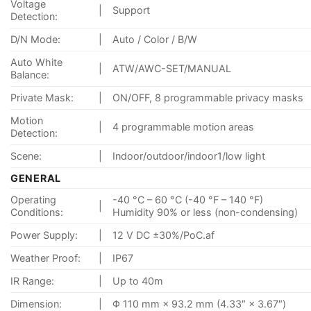
Voltage
|
Support
Detection:
D/N Mode:
|
Auto / Color / B/W
Auto White
|
ATW/AWC-SET/MANUAL
Balance:
Private Mask:
|
ON/OFF, 8 programmable privacy masks
Motion
|
4 programmable motion areas
Detection:
Scene:
|
Indoor/outdoor/indoor1/low light
GENERAL
Operating
-40 °C – 60 °C (-40 °F – 140 °F)
|
Conditions:
Humidity 90% or less (non-condensing)
Power Supply:
|
12 V DC ±30%/PoC.af
Weather Proof:
|
IP67
IR Range:
|
Up to 40m
Dimension:
|
Φ 110 mm × 93.2 mm (4.33″ × 3.67″)