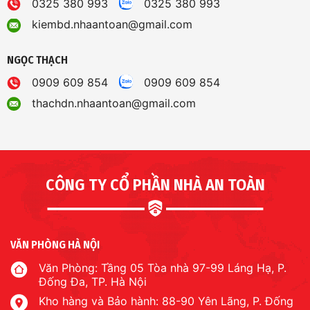
0325 380 993
0325 380 993
kiembd.nhaantoan@gmail.com
NGỌC THẠCH
0909 609 854
0909 609 854
thachdn.nhaantoan@gmail.com
CÔNG TY CỔ PHẦN NHÀ AN TOÀN
VĂN PHÒNG HÀ NỘI
Văn Phòng: Tầng 05 Tòa nhà 97-99 Láng Hạ, P.
Đống Đa, TP. Hà Nội
Kho hàng và Bảo hành: 88-90 Yên Lãng, P. Đống