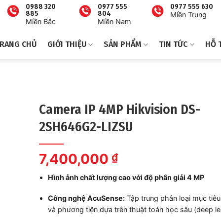
0988 320
0977 555
0977 555 630
885
804
Miền Trung
Miền Bắc
Miền Nam
RANG CHỦ
GIỚI THIỆU
SẢN PHẨM
TIN TỨC
HỖ 
Camera IP 4MP Hikvision DS-
2SH646G2-LIZSU
7,400,000
₫
Hình ảnh chất lượng cao với độ phân giải 4 MP
Công nghệ AcuSense:
Tập trung phân loại mục tiêu
và phương tiện dựa trên thuật toán học sâu (deep le