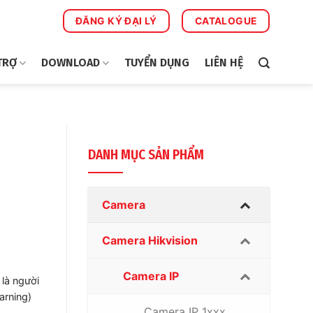
ĐĂNG KÝ ĐẠI LÝ
CATALOGUE
TRỢ
DOWNLOAD
TUYỂN DỤNG
LIÊN HỆ
DANH MỤC SẢN PHẨM
Camera
Camera Hikvision
Camera IP
 là người
arning)
Camera IP 1xxx