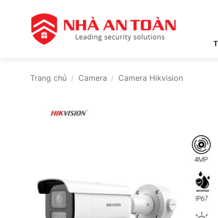
Bỏ
qua
nội
dung
T
Trang chủ
/
Camera
/
Camera Hikvision