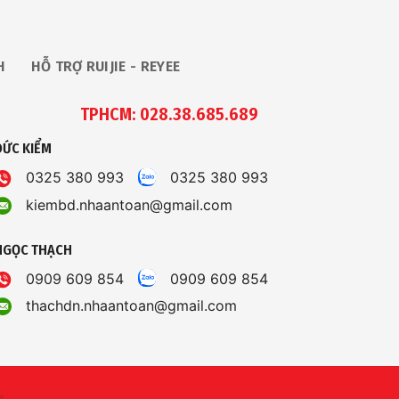
H
HỖ TRỢ RUIJIE - REYEE
TPHCM: 028.38.685.689
ĐỨC KIỂM
0325 380 993
0325 380 993
kiembd.nhaantoan@gmail.com
NGỌC THẠCH
0909 609 854
0909 609 854
thachdn.nhaantoan@gmail.com