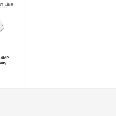
u 4MP
sáng