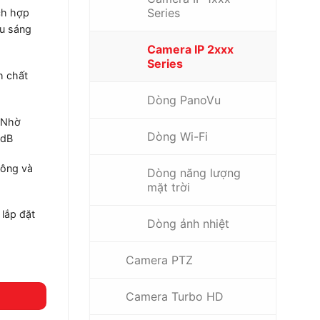
Series
ch hợp
ếu sáng
Camera IP 2xxx
Series
h chất
Dòng PanoVu
Nhờ
Dòng Wi-Fi
 dB
hông và
Dòng năng lượng
mặt trời
lắp đặt
Dòng ảnh nhiệt
Camera PTZ
Camera Turbo HD