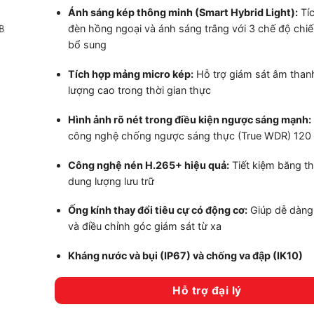
Ánh sáng kép thông minh (Smart Hybrid Light):
Tí
đèn hồng ngoại và ánh sáng trắng với 3 chế độ chi
bổ sung
Tích hợp mảng micro kép:
Hỗ trợ giám sát âm than
lượng cao trong thời gian thực
Hình ảnh rõ nét trong điều kiện ngược sáng mạnh:
công nghệ chống ngược sáng thực (True WDR) 120
Công nghệ nén H.265+ hiệu quả:
Tiết kiệm băng t
dung lượng lưu trữ
Ống kính thay đổi tiêu cự có động cơ:
Giúp dễ dàng 
và điều chỉnh góc giám sát từ xa
Kháng nước và bụi (IP67) và chống va đập (IK10)
Hỗ trợ đại lý