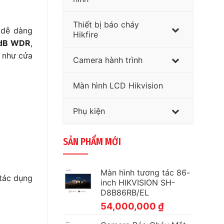
Thiết bị báo cháy
 dễ dàng
Hikfire
 dB WDR
,
n như cửa
Camera hành trình
Màn hình LCD Hikvision
Phụ kiện
SẢN PHẨM MỚI
Màn hình tương tác 86-
 tác dụng
inch HIKVISION SH-
D8B86RB/EL
54,000,000
₫