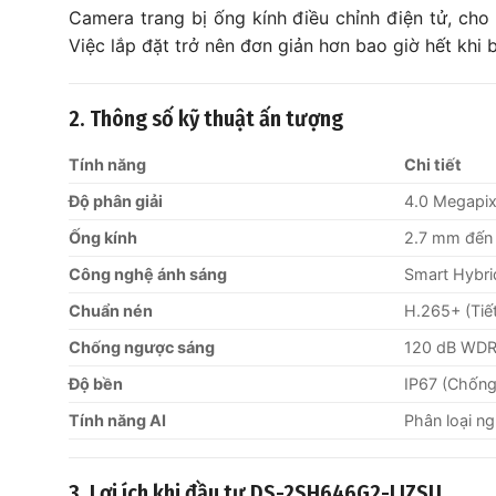
Camera trang bị ống kính điều chỉnh điện tử, cho
Việc lắp đặt trở nên đơn giản hơn bao giờ hết khi 
2. Thông số kỹ thuật ấn tượng
Tính năng
Chi tiết
Độ phân giải
4.0 Megapi
Ống kính
2.7 mm đến
Công nghệ ánh sáng
Smart Hybri
Chuẩn nén
H.265+ (Tiết
Chống ngược sáng
120 dB WD
Độ bền
IP67 (Chống
Tính năng AI
Phân loại n
3. Lợi ích khi đầu tư DS-2SH646G2-LIZSU