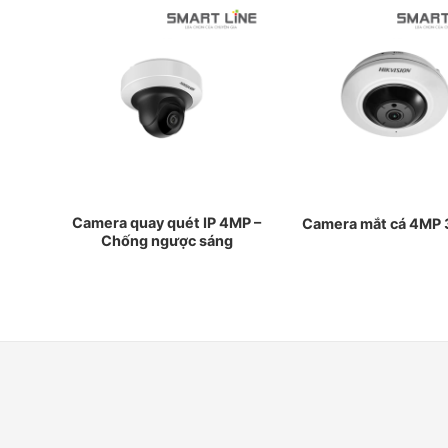
MP –
Camera quay quét IP 4MP –
Camera mắt cá 4MP
g
Chống ngược sáng