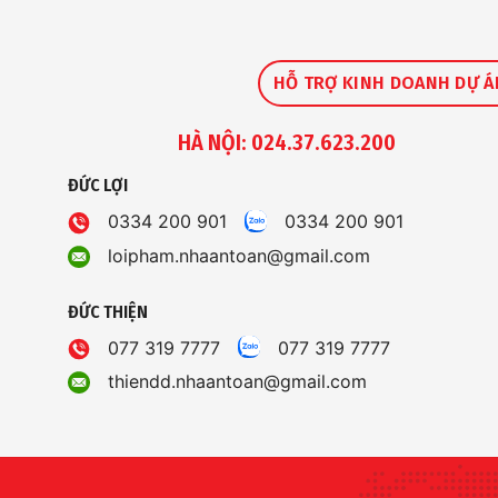
HỖ TRỢ KINH DOANH DỰ Á
HÀ NỘI: 024.37.623.200
ĐỨC LỢI
0334 200 901
0334 200 901
loipham.nhaantoan@gmail.com
ĐỨC THIỆN
077 319 7777
077 319 7777
thiendd.nhaantoan@gmail.com