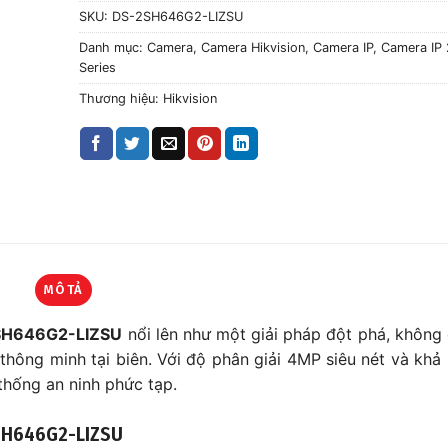
SKU:
DS-2SH646G2-LIZSU
Danh mục:
Camera
,
Camera Hikvision
,
Camera IP
,
Camera IP 
Series
Thương hiệu:
Hikvision
MÔ TẢ
2SH646G2-LIZSU
nổi lên như một giải pháp đột phá, không
n thông minh tại biên. Với độ phân giải 4MP siêu nét và khả
 thống an ninh phức tạp.
-2SH646G2-LIZSU