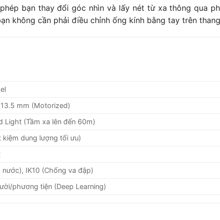
 phép bạn thay đổi góc nhìn và lấy nét từ xa thông qua 
bạn không cần phải điều chỉnh ống kính bằng tay trên thang
xel
 13.5 mm (Motorized)
d Light (Tầm xa lên đến 60m)
 kiệm dung lượng tối ưu)
R
 nước), IK10 (Chống va đập)
gười/phương tiện (Deep Learning)