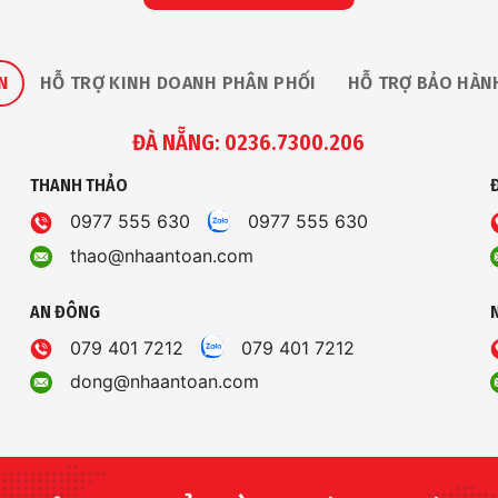
N
HỖ TRỢ KINH DOANH PHÂN PHỐI
HỖ TRỢ BẢO HÀN
ĐÀ NẴNG: 0236.7300.206
THANH THẢO
0977 555 630
0977 555 630
thao@nhaantoan.com
AN ĐÔNG
079 401 7212
079 401 7212
dong@nhaantoan.com