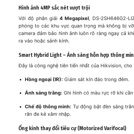
Hình ảnh 4MP sắc nét vượt trội
Với độ phân giải
4 Megapixel
, DS-2SH646G2-LIZ
phóng to các khu vực quan trọng mà không bị vỡ
camera đảm bảo hình ảnh luôn rõ ràng ngay cả khi 
ra vào hoặc sảnh kính.
Smart Hybrid Light – Ánh sáng hỗn hợp thông mi
Đây là công nghệ tiên tiến nhất của Hikvision, ch
Hồng ngoại (IR):
Giám sát kín đáo trong đêm.
Ánh sáng trắng:
Ghi hình có màu rực rỡ khi cần 
Chế độ thông minh:
Tự động bật đèn sáng trắng
răn đe kẻ xâm nhập.
Ống kính thay đổi tiêu cự (Motorized Varifocal)