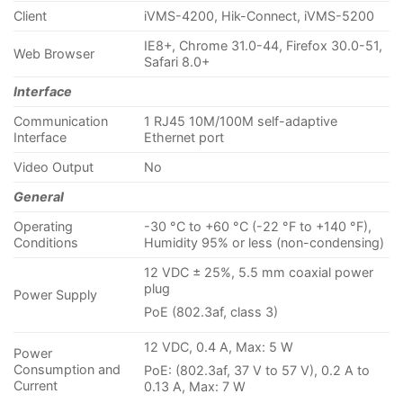
Client
iVMS-4200, Hik-Connect, iVMS-5200
IE8+, Chrome 31.0-44, Firefox 30.0-51,
Web Browser
Safari 8.0+
Interface
Communication
1 RJ45 10M/100M self-adaptive
Interface
Ethernet port
Video Output
No
General
Operating
-30 °C to +60 °C (-22 °F to +140 °F),
Conditions
Humidity 95% or less (non-condensing)
12 VDC ± 25%, 5.5 mm coaxial power
plug
Power Supply
PoE (802.3af, class 3)
12 VDC, 0.4 A, Max: 5 W
Power
Consumption and
PoE: (802.3af, 37 V to 57 V), 0.2 A to
Current
0.13 A, Max: 7 W