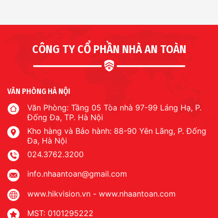
CÔNG TY CỔ PHẦN NHÀ AN TOÀN
VĂN PHÒNG HÀ NỘI
Văn Phòng: Tầng 05 Tòa nhà 97-99 Láng Hạ, P.
Đống Đa, TP. Hà Nội
Kho hàng và Bảo hành: 88-90 Yên Lãng, P. Đống
Đa, Hà Nội
024.3762.3200
info.nhaantoan@gmail.com
www.hikvision.vn
-
www.nhaantoan.com
MST: 0101295222