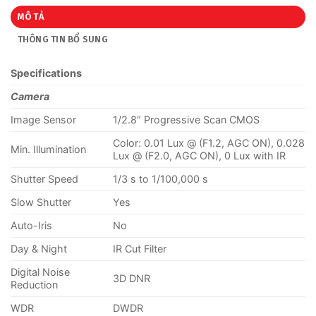
MÔ TẢ
THÔNG TIN BỔ SUNG
Specifications
Camera
Image Sensor
1/2.8″ Progressive Scan CMOS
Color: 0.01 Lux @ (F1.2, AGC ON), 0.028
Min. Illumination
Lux @ (F2.0, AGC ON), 0 Lux with IR
Shutter Speed
1/3 s to 1/100,000 s
Slow Shutter
Yes
Auto-Iris
No
Day & Night
IR Cut Filter
Digital Noise
3D DNR
Reduction
WDR
DWDR