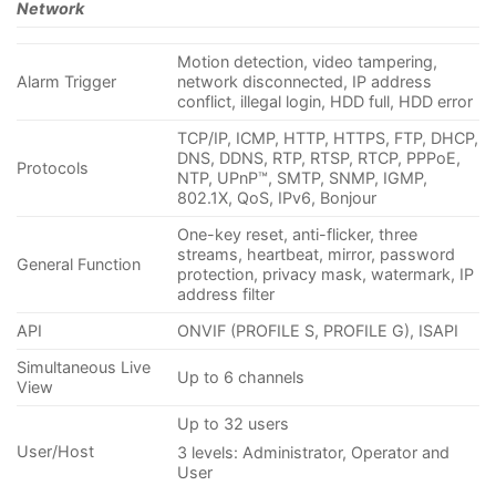
Network
Motion detection, video tampering,
Alarm Trigger
network disconnected, IP address
conflict, illegal login, HDD full, HDD error
TCP/IP, ICMP, HTTP, HTTPS, FTP, DHCP,
DNS, DDNS, RTP, RTSP, RTCP, PPPoE,
Protocols
NTP, UPnP™, SMTP, SNMP, IGMP,
802.1X, QoS, IPv6, Bonjour
One-key reset, anti-flicker, three
streams, heartbeat, mirror, password
General Function
protection, privacy mask, watermark, IP
address filter
API
ONVIF (PROFILE S, PROFILE G), ISAPI
Simultaneous Live
Up to 6 channels
View
Up to 32 users
User/Host
3 levels: Administrator, Operator and
User