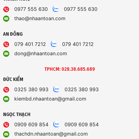
0977 555 630
0977 555 630
thao@nhaantoan.com
AN ĐÔNG
079 401 7212
079 401 7212
dong@nhaantoan.com
TPHCM: 028.38.685.689
ĐỨC KIỂM
0325 380 993
0325 380 993
kiembd.nhaantoan@gmail.com
NGỌC THẠCH
0909 609 854
0909 609 854
thachdn.nhaantoan@gmail.com