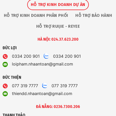
HỖ TRỢ KINH DOANH DỰ ÁN
HỖ TRỢ KINH DOANH PHÂN PHỐI
HỖ TRỢ BẢO HÀNH
HỖ TRỢ RUIJIE - REYEE
HÀ NỘI: 024.37.623.200
ĐỨC LỢI
0334 200 901
0334 200 901
loipham.nhaantoan@gmail.com
ĐỨC THIỆN
077 319 7777
077 319 7777
thiendd.nhaantoan@gmail.com
ĐÀ NẴNG: 0236.7300.206
THANH THẢO