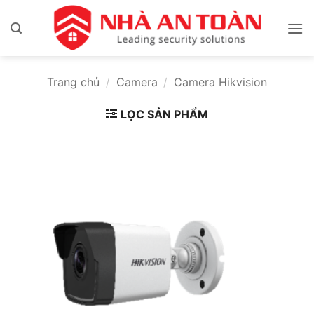
Bỏ
qua
nội
dung
Trang chủ
/
Camera
/
Camera Hikvision
LỌC SẢN PHẨM