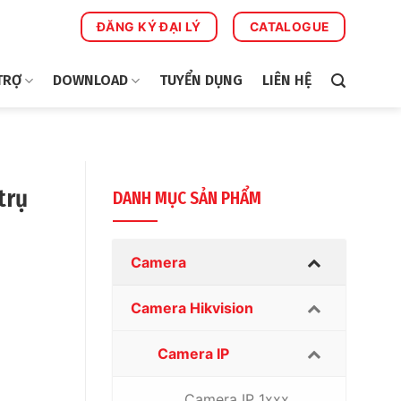
ĐĂNG KÝ ĐẠI LÝ
CATALOGUE
TRỢ
DOWNLOAD
TUYỂN DỤNG
LIÊN HỆ
trụ
DANH MỤC SẢN PHẨM
Camera
Camera Hikvision
Camera IP
Camera IP 1xxx