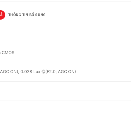
TẢ
THÔNG TIN BỔ SUNG
an CMOS
2; AGC ON), 0.028 Lux @(F2.0; AGC ON)