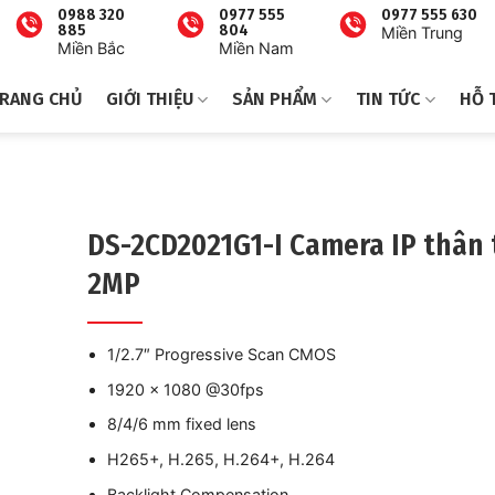
0988 320
0977 555
0977 555 630
885
804
Miền Trung
Miền Bắc
Miền Nam
RANG CHỦ
GIỚI THIỆU
SẢN PHẨM
TIN TỨC
HỖ 
DS-2CD2021G1-I Camera IP thân 
2MP
1/2.7″ Progressive Scan CMOS
1920 × 1080 @30fps
8/4/6 mm fixed lens
H265+, H.265, H.264+, H.264
Backlight Compensation