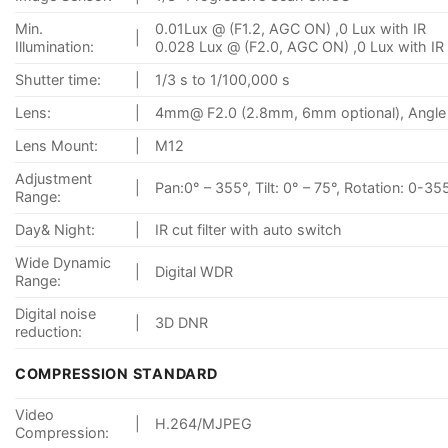
Min.
0.01Lux @ (F1.2, AGC ON) ,0 Lux with IR
|
Illumination:
0.028 Lux @ (F2.0, AGC ON) ,0 Lux with IR
Shutter time:
|
1/3 s to 1/100,000 s
Lens:
|
4mm@ F2.0 (2.8mm, 6mm optional), Angle 
Lens Mount:
|
M12
Adjustment
|
Pan:0° – 355°, Tilt: 0° – 75°, Rotation: 0-35
Range:
Day& Night:
|
IR cut filter with auto switch
Wide Dynamic
|
Digital WDR
Range:
Digital noise
|
3D DNR
reduction:
COMPRESSION STANDARD
Video
|
H.264/MJPEG
Compression: