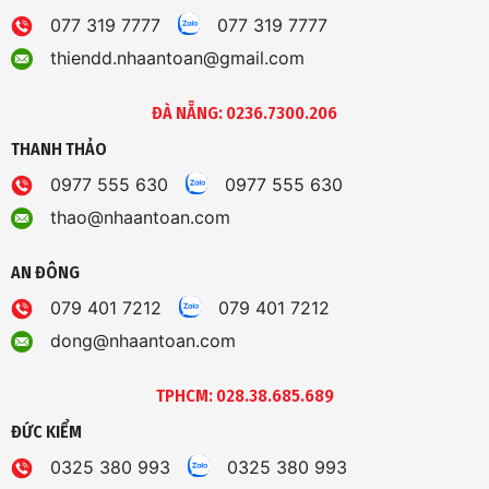
077 319 7777
077 319 7777
thiendd.nhaantoan@gmail.com
ĐÀ NẴNG: 0236.7300.206
THANH THẢO
0977 555 630
0977 555 630
thao@nhaantoan.com
AN ĐÔNG
079 401 7212
079 401 7212
dong@nhaantoan.com
TPHCM: 028.38.685.689
ĐỨC KIỂM
0325 380 993
0325 380 993