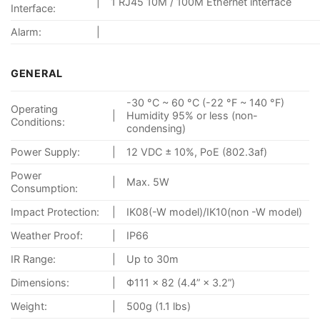
|
1 RJ45 10M / 100M Ethernet interface
Interface:
Alarm:
|
GENERAL
-30 °C ~ 60 °C (-22 °F ~ 140 °F)
Operating
|
Humidity 95% or less (non-
Conditions:
condensing)
Power Supply:
|
12 VDC ± 10%, PoE (802.3af)
Power
|
Max. 5W
Consumption:
Impact Protection:
|
IK08(-W model)/IK10(non -W model)
Weather Proof:
|
IP66
IR Range:
|
Up to 30m
Dimensions:
|
Φ111 × 82 (4.4” × 3.2”)
Weight:
|
500g (1.1 lbs)