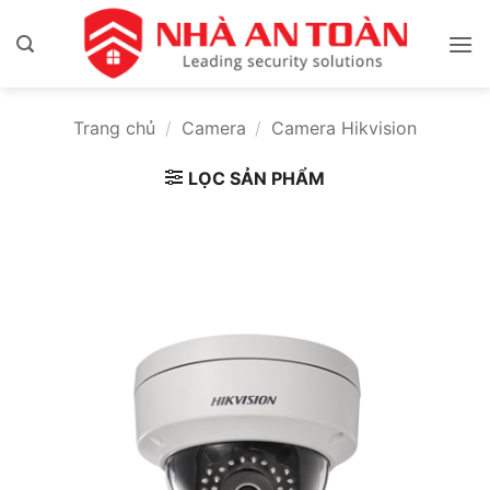
Bỏ
qua
nội
dung
Trang chủ
/
Camera
/
Camera Hikvision
LỌC SẢN PHẨM