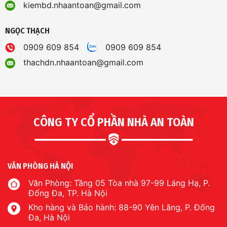
kiembd.nhaantoan@gmail.com
NGỌC THẠCH
0909 609 854
0909 609 854
thachdn.nhaantoan@gmail.com
CÔNG TY CỔ PHẦN NHÀ AN TOÀN
VĂN PHÒNG HÀ NỘI
Văn Phòng: Tầng 05 Tòa nhà 97-99 Láng Hạ, P.
Đống Đa, TP. Hà Nội
Kho hàng và Bảo hành: 88-90 Yên Lãng, P. Đống
Đa, Hà Nội