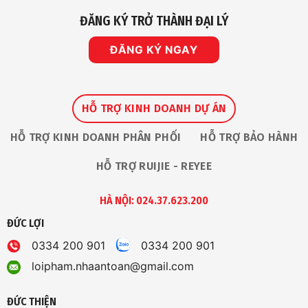
ĐĂNG KÝ TRỞ THÀNH ĐẠI LÝ
ĐĂNG KÝ NGAY
HỖ TRỢ KINH DOANH DỰ ÁN
HỖ TRỢ KINH DOANH PHÂN PHỐI
HỖ TRỢ BẢO HÀNH
HỖ TRỢ RUIJIE - REYEE
HÀ NỘI: 024.37.623.200
ĐỨC LỢI
0334 200 901
0334 200 901
loipham.nhaantoan@gmail.com
ĐỨC THIỆN