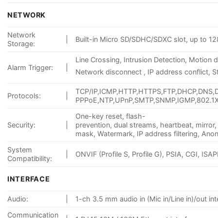
NETWORK
Network
|
Built-in Micro SD/SDHC/SDXC slot, up to 
Storage:
Line Crossing, Intrusion Detection, Motion 
Alarm Trigger:
|
Network disconnect , IP address conflict, 
TCP/IP,ICMP,HTTP,HTTPS,FTP,DHCP,DNS,
Protocols:
|
PPPoE,NTP,UPnP,SMTP,SNMP,IGMP,802.1X,
One-key reset, flash-
Security:
|
prevention, dual streams, heartbeat, mirror
mask, Watermark, IP address filtering, An
System
|
ONVIF (Profile S, Profile G), PSIA, CGI, ISAP
Compatibility:
INTERFACE
Audio:
|
1-ch 3.5 mm audio in (Mic in/Line in)/out in
Communication