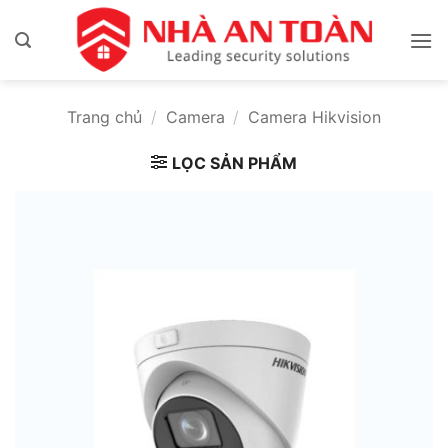
Bỏ
qua
nội
dung
Trang chủ
/
Camera
/
Camera Hikvision
LỌC SẢN PHẨM