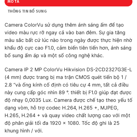
MÔ TẢ
THÔNG TIN BỔ SUNG
Camera ColorVu sử dụng thêm ánh sáng ấm để tạo
video màu rực rỡ ngay cả vào ban đêm. Sự gia tăng
màu sắc bất cứ lúc nào trong ngày được thực hiện nhờ
khẩu độ cực cao F1.0, cảm biến tiên tiến hơn, ánh sáng
bổ sung ấm áp và một số công nghệ khác.
Camera IP 2 MP ColorVu Hikvision DS-2CD2327G3E-L
(4 mm) được trang bị ma trận CMOS quét tiến bộ 1 /
2.8 “và ống kính cố định có tiêu cự 4 mm, tất cả điều
này cung cấp góc nhìn 89 °. thiết bị F1.0 giúp đạt được
độ nhạy 0,0035 Lux. Camera được chế tạo theo yếu tố
dạng vòm, hỗ trợ codec H.264, H.265 +, MJPEG,
H.265, H.264 + và quay video chất lượng cao với một
độ phân giải tối đa 1920 x 1080. Tốc độ ghi là 25
khung hình / với.