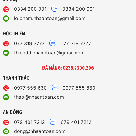
0334 200 901
0334 200 901
loipham.nhaantoan@gmail.com
ĐỨC THIỆN
077 319 7777
077 319 7777
thiendd.nhaantoan@gmail.com
ĐÀ NẴNG: 0236.7300.206
THANH THẢO
0977 555 630
0977 555 630
thao@nhaantoan.com
AN ĐÔNG
079 401 7212
079 401 7212
dong@nhaantoan.com