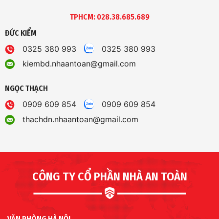
TPHCM: 028.38.685.689
ĐỨC KIỂM
0325 380 993
0325 380 993
kiembd.nhaantoan@gmail.com
NGỌC THẠCH
0909 609 854
0909 609 854
thachdn.nhaantoan@gmail.com
CÔNG TY CỔ PHẦN NHÀ AN TOÀN
VĂN PHÒNG HÀ NỘI