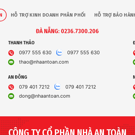
N
HỖ TRỢ KINH DOANH PHÂN PHỐI
HỖ TRỢ BẢO HÀN
ĐÀ NẴNG: 0236.7300.206
THANH THẢO
0977 555 630
0977 555 630
thao@nhaantoan.com
AN ĐÔNG
079 401 7212
079 401 7212
dong@nhaantoan.com
CÔNG TY CỔ PHẦN NHÀ AN TOÀN