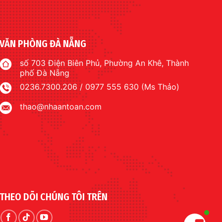
VĂN PHÒNG ĐÀ NẴNG
số 703 Điện Biên Phủ, Phường An Khê, Thành
phố Đà Nẵng
0236.7300.206 / 0977 555 630 (Ms Thảo)
thao@nhaantoan.com
THEO DÕI CHÚNG TÔI TRÊN