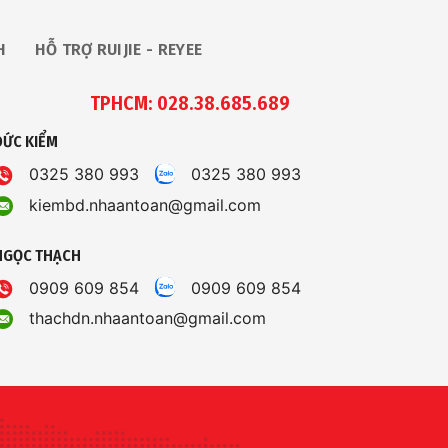
H
HỖ TRỢ RUIJIE - REYEE
TPHCM: 028.38.685.689
ĐỨC KIỂM
0325 380 993
0325 380 993
kiembd.nhaantoan@gmail.com
NGỌC THẠCH
0909 609 854
0909 609 854
thachdn.nhaantoan@gmail.com