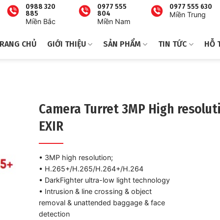
0988 320
0977 555
0977 555 630
885
804
Miền Trung
Miền Bắc
Miền Nam
RANG CHỦ
GIỚI THIỆU
SẢN PHẨM
TIN TỨC
HỖ 
Camera Turret 3MP High resolut
EXIR
• 3MP high resolution;
• H.265+/H.265/H.264+/H.264
• DarkFighter ultra-low light technology
• Intrusion & line crossing & object
removal & unattended baggage & face
detection