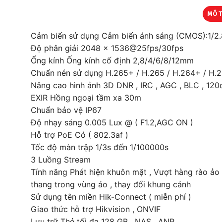
MÔ 
Cảm biến sử dụng Cảm biến ánh sáng (CMOS):1/2.
Độ phân giải 2048 × 1536@25fps/30fps
Ống kính Ống kính cố định 2,8/4/6/8/12mm
Chuẩn nén sử dụng H.265+ / H.265 / H.264+ / H.
Nâng cao hình ảnh 3D DNR , IRC , AGC , BLC , 12
EXIR Hồng ngoại tầm xa 30m
Chuẩn bảo vệ IP67
Độ nhạy sáng 0.005 Lux @ ( F1.2,AGC ON )
Hỗ trợ PoE Có ( 802.3af )
Tốc độ màn trập 1/3s đến 1/100000s
3 Luồng Stream
Tính năng Phát hiện khuôn mặt , Vượt hàng rào ảo , 
thang trong vùng ảo , thay đổi khung cảnh
Sử dụng tên miền Hik-Connect ( miễn phí )
Giao thức hỗ trợ Hikvision , ONVIF
Lưu trữ Thẻ tối đa 128 GB , NAS , ANR