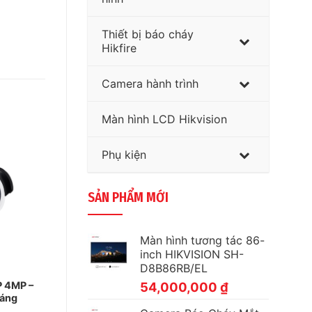
Thiết bị báo cháy
Hikfire
Camera hành trình
Màn hình LCD Hikvision
Phụ kiện
SẢN PHẨM MỚI
Màn hình tương tác 86-
inch HIKVISION SH-
D8B86RB/EL
54,000,000
₫
P 4MP –
sáng