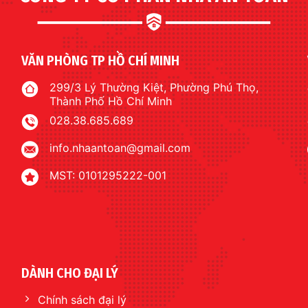
VĂN PHÒNG TP HỒ CHÍ MINH
299/3 Lý Thường Kiệt, Phường Phú Thọ,
Thành Phố Hồ Chí Minh
028.38.685.689
info.nhaantoan@gmail.com
MST: 0101295222-001
DÀNH CHO ĐẠI LÝ
Chính sách đại lý