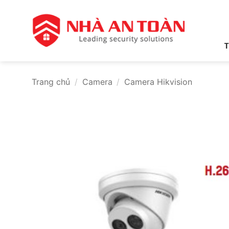
Bỏ
qua
nội
dung
T
Trang chủ
/
Camera
/
Camera Hikvision