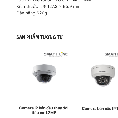
Kích thước : Φ 127.3 × 95.9 mm
Cân nặng 620g
SẢN PHẨM TƯƠNG TỰ
 IR
Camera IP bán cầu thay đổi
Camera bán cầu IP 
rk
tiêu cự 1.3MP