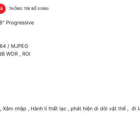
TẢ
THÔNG TIN BỔ SUNG
8″ Progressive
264 / MJPEG
0dB WDR , ROI
Xâm nhập , Hành lí thất lạc , phát hiện di dời vật thể , đi 