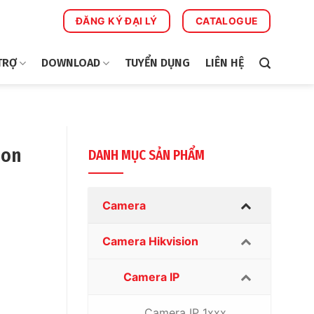
ĐĂNG KÝ ĐẠI LÝ
CATALOGUE
TRỢ
DOWNLOAD
TUYỂN DỤNG
LIÊN HỆ
ion
DANH MỤC SẢN PHẨM
Camera
Camera Hikvision
Camera IP
Camera IP 1xxx