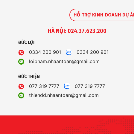
HỖ TRỢ KINH DOANH DỰ Á
HÀ NỘI: 024.37.623.200
ĐỨC LỢI
0334 200 901
0334 200 901
loipham.nhaantoan@gmail.com
ĐỨC THIỆN
077 319 7777
077 319 7777
thiendd.nhaantoan@gmail.com