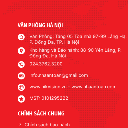
VĂN PHÒNG HÀ NỘI
Văn Phòng: Tầng 05 Tòa nhà 97-99 Láng Hạ,
P. Đống Đa, TP. Hà Nội
Kho hàng và Bảo hành: 88-90 Yên Lãng, P.
Đống Đa, Hà Nội
024.3762.3200
info.nhaantoan@gmail.com
www.hikvision.vn
-
www.nhaantoan.com
MST: 0101295222
CHÍNH SÁCH CHUNG
Chính sách bảo hành