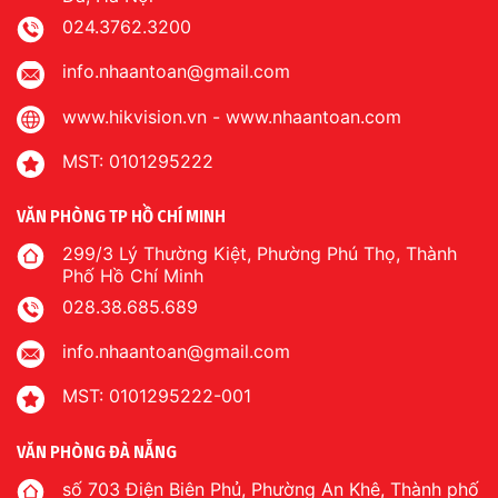
Phố Hồ Chí Minh
028.38.685.689
info.nhaantoan@gmail.com
MST: 0101295222-001
VĂN PHÒNG ĐÀ NẴNG
số 703 Điện Biên Phủ, Phường An Khê, Thành phố
Đà Nẵng
0236.7300.206 / 0977 555 630 (Ms Thảo)
thao@nhaantoan.com
CHÍNH SÁCH CHUNG
Chính sách bảo hành
Đổi trả hàng
Phương thức thanh toán