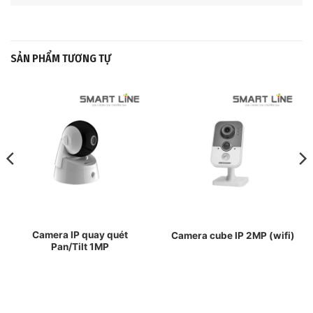
Camera IP quay quét
Camera cube IP 2MP (wifi)
Pan/Tilt 1MP
ĐĂNG KÝ TRỞ THÀNH ĐẠI LÝ
ĐĂNG KÝ NGAY
HỖ TRỢ KINH DOANH DỰ ÁN
HỖ TRỢ KINH DOANH PHÂN PHỐI
HỖ TRỢ BẢO HÀNH