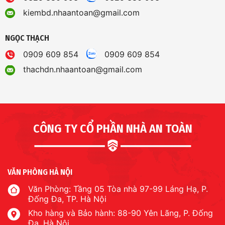
CÔNG TY CỔ PHẦN NHÀ AN TOÀN
VĂN PHÒNG HÀ NỘI
Văn Phòng: Tầng 05 Tòa nhà 97-99 Láng Hạ, P.
Đống Đa, TP. Hà Nội
Kho hàng và Bảo hành: 88-90 Yên Lãng, P. Đống
Đa, Hà Nội
024.3762.3200
info.nhaantoan@gmail.com
www.hikvision.vn
-
www.nhaantoan.com
MST: 0101295222
VĂN PHÒNG TP HỒ CHÍ MINH
299/3 Lý Thường Kiệt, Phường Phú Thọ, Thành