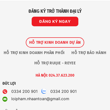
HỖ TRỢ RUIJIE - REYEE
HÀ NỘI: 024.37.623.200
ĐỨC LỢI
0334 200 901
0334 200 901
loipham.nhaantoan@gmail.com
ĐỨC THIỆN
077 319 7777
077 319 7777
thiendd.nhaantoan@gmail.com
ĐÀ NẴNG: 0236.7300.206
THANH THẢO
0977 555 630
0977 555 630
thao@nhaantoan.com