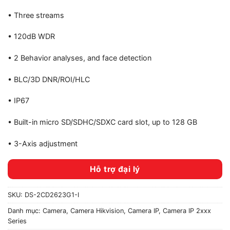
• Three streams
• 120dB WDR
• 2 Behavior analyses, and face detection
• BLC/3D DNR/ROI/HLC
• IP67
• Built-in micro SD/SDHC/SDXC card slot, up to 128 GB
• 3-Axis adjustment
Hỗ trợ đại lý
SKU:
DS-2CD2623G1-I
Danh mục:
Camera
,
Camera Hikvision
,
Camera IP
,
Camera IP 2xxx
Series