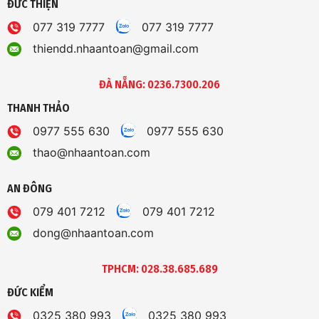
AN ĐÔNG
079 401 7212
079 401 7212
dong@nhaantoan.com
TPHCM: 028.38.685.689
ĐỨC KIỂM
0325 380 993
0325 380 993
kiembd.nhaantoan@gmail.com
NGỌC THẠCH
0909 609 854
0909 609 854
thachdn.nhaantoan@gmail.com