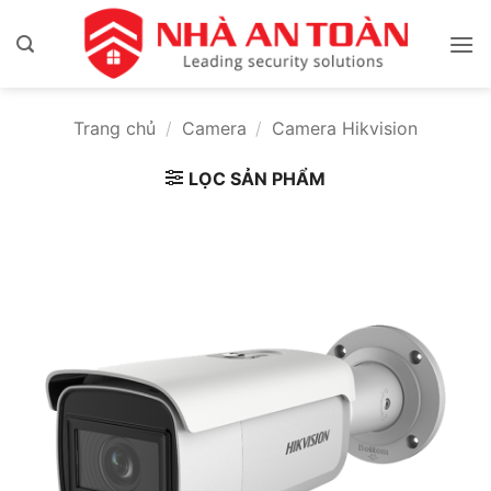
Bỏ
qua
nội
dung
Trang chủ
/
Camera
/
Camera Hikvision
LỌC SẢN PHẨM