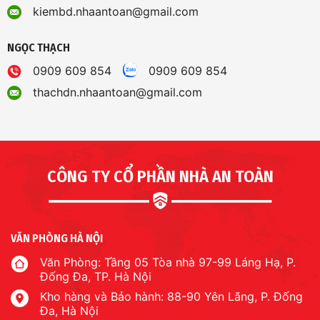
kiembd.nhaantoan@gmail.com
NGỌC THẠCH
0909 609 854
0909 609 854
thachdn.nhaantoan@gmail.com
CÔNG TY CỔ PHẦN NHÀ AN TOÀN
VĂN PHÒNG HÀ NỘI
Văn Phòng: Tầng 05 Tòa nhà 97-99 Láng Hạ, P.
Đống Đa, TP. Hà Nội
Kho hàng và Bảo hành: 88-90 Yên Lãng, P. Đống
Đa, Hà Nội