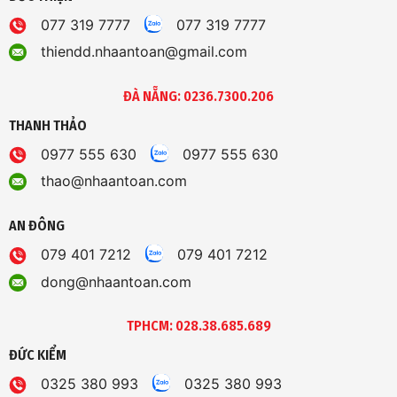
077 319 7777
077 319 7777
thiendd.nhaantoan@gmail.com
ĐÀ NẴNG: 0236.7300.206
THANH THẢO
0977 555 630
0977 555 630
thao@nhaantoan.com
AN ĐÔNG
079 401 7212
079 401 7212
dong@nhaantoan.com
TPHCM: 028.38.685.689
ĐỨC KIỂM
0325 380 993
0325 380 993