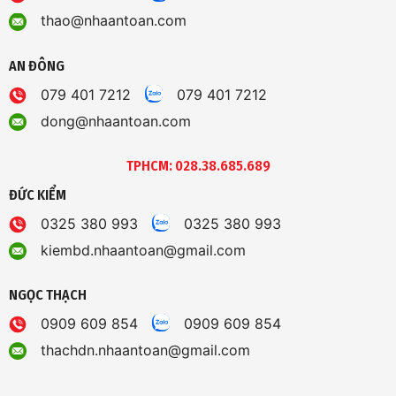
thao@nhaantoan.com
AN ĐÔNG
079 401 7212
079 401 7212
dong@nhaantoan.com
TPHCM: 028.38.685.689
ĐỨC KIỂM
0325 380 993
0325 380 993
kiembd.nhaantoan@gmail.com
NGỌC THẠCH
0909 609 854
0909 609 854
thachdn.nhaantoan@gmail.com