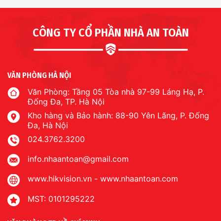
CÔNG TY CỔ PHẦN NHÀ AN TOÀN
VĂN PHÒNG HÀ NỘI
Văn Phòng: Tầng 05 Tòa nhà 97-99 Láng Hạ, P.
Đống Đa, TP. Hà Nội
Kho hàng và Bảo hành: 88-90 Yên Lãng, P. Đống
Đa, Hà Nội
024.3762.3200
info.nhaantoan@gmail.com
www.hikvision.vn
-
www.nhaantoan.com
MST: 0101295222