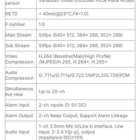
Vanadium Oxide Uncooled Focal Plane Arrays
sensor
NETD
< 40mk(@25°C,F#=1.0)
F number
1.0
Main Stream
50fps (640× 512, 384× 288, 352× 288)
Sub Stream
50fps (640× 512, 384× 288, 352× 288)
Video
H.264 (Baseline/Main/High Profile)
Compression
/MJPEG/H.265, H.264+, H.265+
Audio
G .711u/G.711a/G.722.1/MP2L2/G.726/PCM
Compression
Simultaneous
Up to 20-ch
live view
Alarm Input
2-ch Inputs (0-5V DC)
Alarm Output
2-ch Relay Output; Support Alarm Linkage
1-ch 3.5mm Mic in/Line in interface. Line
Audio Input
input: 2-2.4 V[p-p], output
impedance:1KΩ±10%