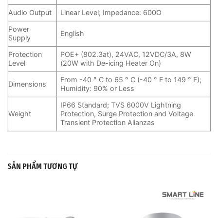
Audio Output
Linear Level; Impedance: 600Ω
Power
English
Supply
Protection
POE+ (802.3at), 24VAC, 12VDC/3A, 8W
Level
(20W with De-icing Heater On)
From -40 ° C to 65 ° C (-40 ° F to 149 ° F);
Dimensions
Humidity: 90% or Less
IP66 Standard; TVS 6000V Lightning
Weight
Protection, Surge Protection and Voltage
Transient Protection Alianzas
SẢN PHẨM TƯƠNG TỰ