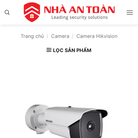
Bỏ
qua
nội
dung
Trang chủ
/
Camera
/
Camera Hikvision
LỌC SẢN PHẨM