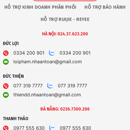
HỖ TRỢ KINH DOANH PHÂN PHỐI
HỖ TRỢ BẢO HÀNH
HỖ TRỢ RUIJIE - REYEE
HÀ NỘI: 024.37.623.200
ĐỨC LỢI
0334 200 901
0334 200 901
loipham.nhaantoan@gmail.com
ĐỨC THIỆN
077 319 7777
077 319 7777
thiendd.nhaantoan@gmail.com
ĐÀ NẴNG: 0236.7300.206
THANH THẢO
0977 555 630
0977 555 630