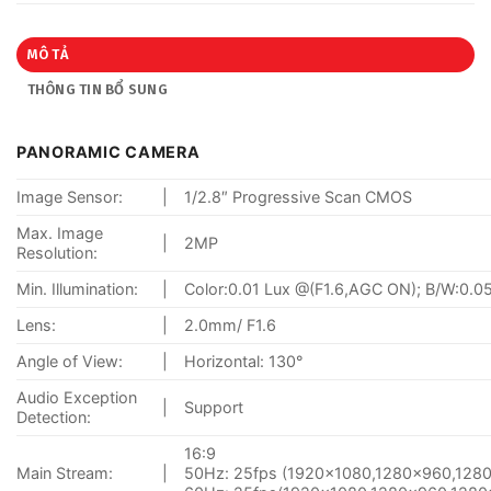
MÔ TẢ
THÔNG TIN BỔ SUNG
PANORAMIC CAMERA
Image Sensor:
|
1/2.8″ Progressive Scan CMOS
Max. Image
|
2MP
Resolution:
Min. Illumination:
|
Color:0.01 Lux @(F1.6,AGC ON); B/W:0.
Lens:
|
2.0mm/ F1.6
Angle of View:
|
Horizontal: 130°
Audio Exception
|
Support
Detection:
16:9
Main Stream:
|
50Hz: 25fps (1920×1080,1280×960,128