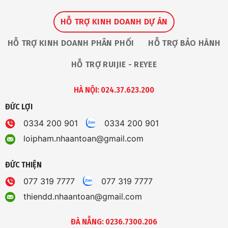
HỖ TRỢ KINH DOANH DỰ ÁN
HỖ TRỢ KINH DOANH PHÂN PHỐI
HỖ TRỢ BẢO HÀNH
HỖ TRỢ RUIJIE - REYEE
HÀ NỘI: 024.37.623.200
ĐỨC LỢI
0334 200 901
0334 200 901
loipham.nhaantoan@gmail.com
ĐỨC THIỆN
077 319 7777
077 319 7777
thiendd.nhaantoan@gmail.com
ĐÀ NẴNG: 0236.7300.206