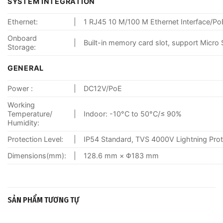
SYSTEM INTEGRATION
Ethernet:
|
1 RJ45 10 M/100 M Ethernet Interface/P
Onboard
|
Built-in memory card slot, support Micr
Storage:
GENERAL
Power :
|
DC12V/PoE
Working
Temperature/
|
Indoor: -10°C to 50°C/≤ 90%
Humidity:
Protection Level:
|
IP54 Standard, TVS 4000V Lightning Prote
Dimensions(mm):
|
128.6 mm × Φ183 mm
SẢN PHẨM TƯƠNG TỰ