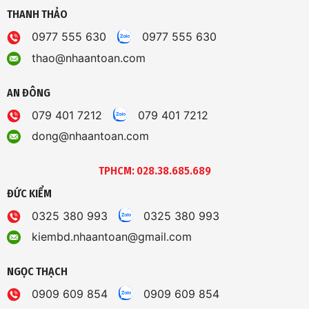
THANH THẢO
0977 555 630
0977 555 630
thao@nhaantoan.com
AN ĐÔNG
079 401 7212
079 401 7212
dong@nhaantoan.com
TPHCM: 028.38.685.689
ĐỨC KIỂM
0325 380 993
0325 380 993
kiembd.nhaantoan@gmail.com
NGỌC THẠCH
0909 609 854
0909 609 854