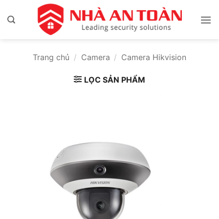
Bỏ
qua
nội
dung
Trang chủ
/
Camera
/
Camera Hikvision
LỌC SẢN PHẨM