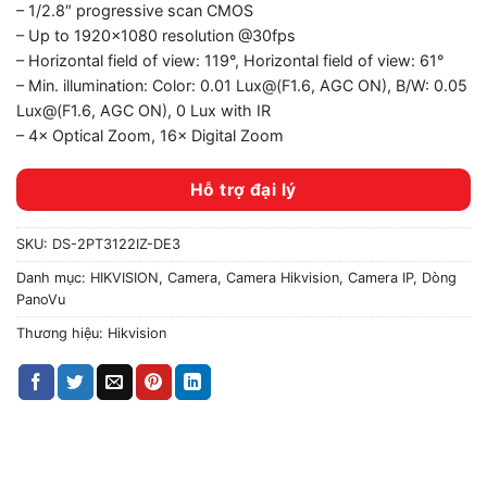
– 1/2.8″ progressive scan CMOS
– Up to 1920×1080 resolution @30fps
– Horizontal field of view: 119°, Horizontal field of view: 61°
– Min. illumination: Color: 0.01 Lux@(F1.6, AGC ON), B/W: 0.05
Lux@(F1.6, AGC ON), 0 Lux with IR
– 4× Optical Zoom, 16× Digital Zoom
Hỗ trợ đại lý
SKU:
DS-2PT3122IZ-DE3
Danh mục:
HIKVISION
,
Camera
,
Camera Hikvision
,
Camera IP
,
Dòng
PanoVu
Thương hiệu:
Hikvision