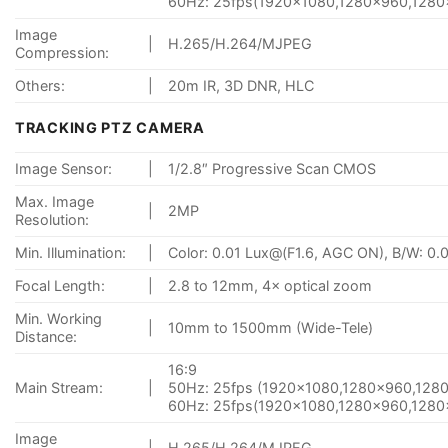
60Hz: 25fps(1920×1080,1280×960,1280
Image
|
H.265/H.264/MJPEG
Compression:
Others:
|
20m IR, 3D DNR, HLC
TRACKING PTZ CAMERA
Image Sensor:
|
1/2.8″ Progressive Scan CMOS
Max. Image
|
2MP
Resolution:
Min. Illumination:
|
Color: 0.01 Lux@(F1.6, AGC ON), B/W: 0.
Focal Length:
|
2.8 to 12mm, 4× optical zoom
Min. Working
|
10mm to 1500mm (Wide-Tele)
Distance:
16:9
Main Stream:
|
50Hz: 25fps (1920×1080,1280×960,128
60Hz: 25fps(1920×1080,1280×960,1280
Image
|
H.265/H.264/MJPEG