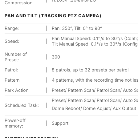
Compression:
PAN AND TILT (TRACKING PTZ CAMERA)
Range:
|
Pan: 350°, Tilt: 0° to 90°
Pan Manual Speed: 0.1°/s to 30°/s (Confi
Speed:
|
Tilt Manual Speed: 0.1°/s to 30°/s (Config
Number of
|
300
Preset:
Patrol:
|
8 patrols, up to 32 presets per patrol
Pattern:
|
4 patterns, with the recording time not le
Park Action:
|
Preset/ Pattern Scan/ Patrol Scan/ Auto
Preset/ Pattern Scan/ Patrol Scan/ Auto
Scheduled Task:
|
Dome Reboot/ Dome Adjust/ Aux Output
Power-off
|
Support
memory: