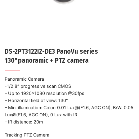
DS-2PT3122IZ-DE3 PanoVu series
130°panoramic + PTZ camera
Panoramic Camera
-1/2.8″ progressive scan CMOS
– Up to 1920×1080 resolution @30fps
– Horizontal field of view: 130°
– Min. illumination: Color: 0.01 Lux@(F1.6, AGC ON), B/W: 0.05
Lux@(F1.6, AGC ON), 0 Lux with IR
– IR distance: 20m
Tracking PTZ Camera