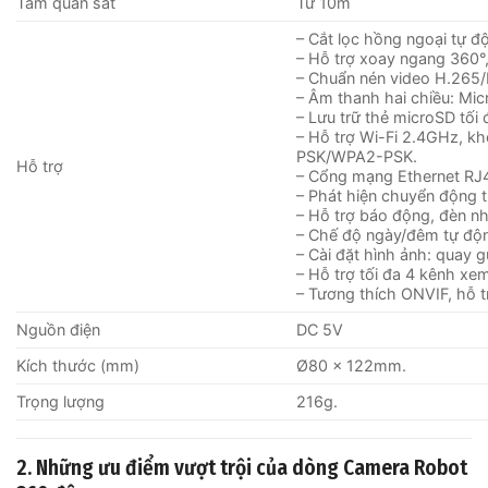
Tầm quan sát
Từ 10m
– Cắt lọc hồng ngoại tự độn
– Hỗ trợ xoay ngang 360°,
– Chuẩn nén video H.265/
– Âm thanh hai chiều: Mic
– Lưu trữ thẻ microSD tối
– Hỗ trợ Wi-Fi 2.4GHz, k
PSK/WPA2-PSK.
Hỗ trợ
– Cổng mạng Ethernet RJ
– Phát hiện chuyển động t
– Hỗ trợ báo động, đèn nh
– Chế độ ngày/đêm tự độn
– Cài đặt hình ảnh: quay 
– Hỗ trợ tối đa 4 kênh xem
– Tương thích ONVIF, hỗ t
Nguồn điện
DC 5V
Kích thước (mm)
Ø80 x 122mm.
Trọng lượng
216g.
2. Những ưu điểm vượt trội của dòng Camera Robot