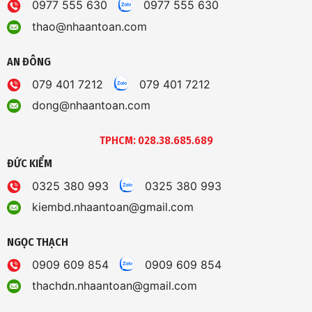
0977 555 630
0977 555 630
thao@nhaantoan.com
AN ĐÔNG
079 401 7212
079 401 7212
dong@nhaantoan.com
TPHCM: 028.38.685.689
ĐỨC KIỂM
0325 380 993
0325 380 993
kiembd.nhaantoan@gmail.com
NGỌC THẠCH
0909 609 854
0909 609 854
thachdn.nhaantoan@gmail.com