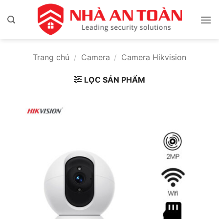
Bỏ
qua
nội
dung
Trang chủ
/
Camera
/
Camera Hikvision
LỌC SẢN PHẨM