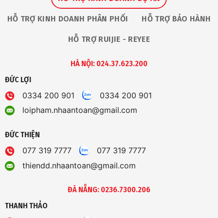
HỖ TRỢ KINH DOANH PHÂN PHỐI
HỖ TRỢ BẢO HÀNH
HỖ TRỢ RUIJIE - REYEE
HÀ NỘI: 024.37.623.200
ĐỨC LỢI
0334 200 901
0334 200 901
loipham.nhaantoan@gmail.com
ĐỨC THIỆN
077 319 7777
077 319 7777
thiendd.nhaantoan@gmail.com
ĐÀ NẴNG: 0236.7300.206
THANH THẢO