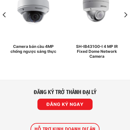
Camera bán cầu 4MP
SH-IB431G0-I 4 MP IR
chống ngược sáng thực
Fixed Dome Network
Camera
ĐĂNG KÝ TRỞ THÀNH ĐẠI LÝ
ĐĂNG KÝ NGAY
HỖ TRỢ KINH DOANH DỰ ÁN