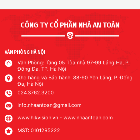
CÔNG TY CỔ PHẦN NHÀ AN TOÀN
VĂN PHÒNG HÀ NỘI
Văn Phòng: Tầng 05 Tòa nhà 97-99 Láng Hạ, P.
Đống Đa, TP. Hà Nội
Kho hàng và Bảo hành: 88-90 Yên Lãng, P. Đống
Đa, Hà Nội
024.3762.3200
info.nhaantoan@gmail.com
www.hikvision.vn
-
www.nhaantoan.com
MST: 0101295222