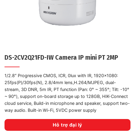
DS-2CV2Q21FD-IW Camera IP mini PT 2MP
1/2.8″ Progressive CMOS, ICR, 0lux with IR, 1920×1080:
25fps(P)/30fps(N), 2.8/4mm lens,H.264/MJPEG, dual-
stream, 3D DNR, 5m IR, PT function (Pan: 0° ~ 355°; Tilt: -10°
~ 90°), support on-board storage up to 128GB, HIK-Connect
cloud service, Build-in microphone and speaker, support two-
way audio. Built-in Wi-Fi, 5VDC power supply
Hỗ trợ đại lý