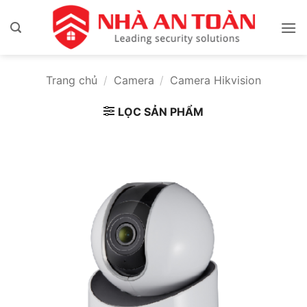
Bỏ
qua
nội
dung
Trang chủ
/
Camera
/
Camera Hikvision
LỌC SẢN PHẨM