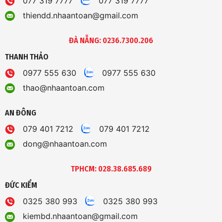
077 319 7777
077 319 7777
thiendd.nhaantoan@gmail.com
ĐÀ NẴNG: 0236.7300.206
THANH THẢO
0977 555 630
0977 555 630
thao@nhaantoan.com
AN ĐÔNG
079 401 7212
079 401 7212
dong@nhaantoan.com
TPHCM: 028.38.685.689
ĐỨC KIỂM
0325 380 993
0325 380 993
kiembd.nhaantoan@gmail.com