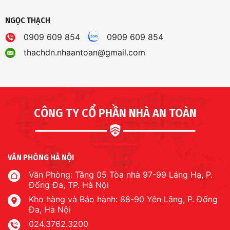
NGỌC THẠCH
0909 609 854
0909 609 854
thachdn.nhaantoan@gmail.com
CÔNG TY CỔ PHẦN NHÀ AN TOÀN
VĂN PHÒNG HÀ NỘI
Văn Phòng: Tầng 05 Tòa nhà 97-99 Láng Hạ, P.
Đống Đa, TP. Hà Nội
Kho hàng và Bảo hành: 88-90 Yên Lãng, P. Đống
Đa, Hà Nội
024.3762.3200