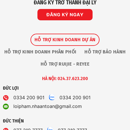
ĐĂNG KÝ TRỞ THÀNH ĐẠI LÝ
ĐĂNG KÝ NGAY
HỖ TRỢ KINH DOANH DỰ ÁN
HỖ TRỢ KINH DOANH PHÂN PHỐI
HỖ TRỢ BẢO HÀNH
HỖ TRỢ RUIJIE - REYEE
HÀ NỘI: 024.37.623.200
ĐỨC LỢI
0334 200 901
0334 200 901
loipham.nhaantoan@gmail.com
ĐỨC THIỆN