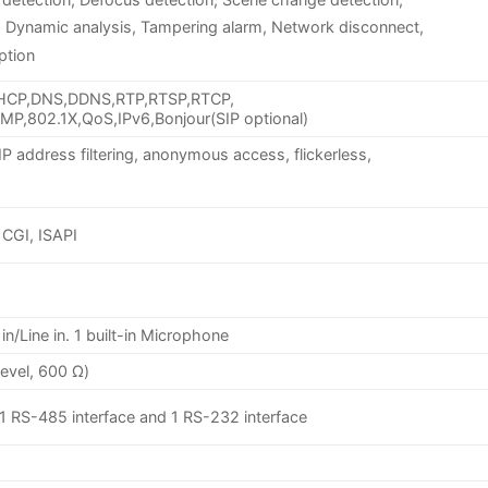
, Dynamic analysis, Tampering alarm, Network disconnect,
ption
HCP,DNS,DDNS,RTP,RTSP,RTCP,
,802.1X,QoS,IPv6,Bonjour(SIP optional)
P address filtering, anonymous access, flickerless,
, CGI, ISAPI
n/Line in. 1 built-in Microphone
level, 600 Ω)
1 RS-485 interface and 1 RS-232 interface