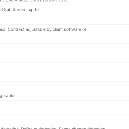
d Sub Stream, up to
ss, Contrast adjustable by client software or
igurable
n detection, Defocus detection, Scene change detection,