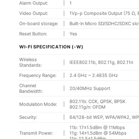
Alarm Output:
|
1
Video Output:
|
1Vp-p Composite Output (75 Ω,
On-board storage:
|
Built-in Micro SD/SDHC/SDXC slo
Reset Button:
|
Yes
WI-FI SPECIFICATION (-W)
Wireless
|
IEEE802.11b, 802.11g, 802.11n
Standards:
Frequency Range:
|
2.4 GHz ~ 2.4835 GHz
Channel
|
20/40MHz Support
Bandwidth:
802.11b: CCK, QPSK, BPSK
Modulation Mode:
|
802.11g/n: OFDM
Security:
|
64/128-bit WEP, WPA/WPA2, W
11b: 17±1.5dBm @ 11Mbps
Transmit Power:
|
11g: 14±1.5dBm @ 54Mbps
11n: 12.5±1.5dBm