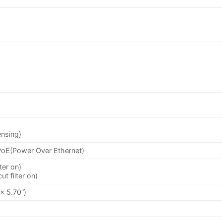
)
nsing)
PoE(Power Over Ethernet)
ter on)
t filter on)
× 5.70”)