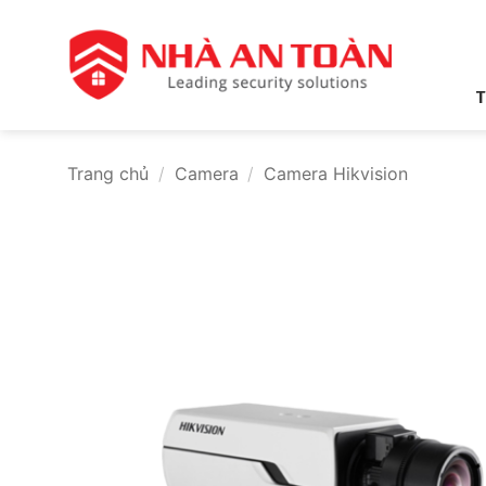
Bỏ
qua
nội
dung
T
Trang chủ
/
Camera
/
Camera Hikvision