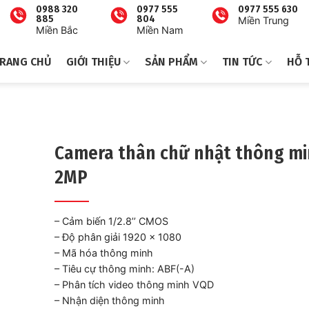
0988 320
0977 555
0977 555 630
885
804
Miền Trung
Miền Bắc
Miền Nam
RANG CHỦ
GIỚI THIỆU
SẢN PHẨM
TIN TỨC
HỖ 
Camera thân chữ nhật thông m
2MP
– Cảm biến 1/2.8’’ CMOS
– Độ phân giải 1920 × 1080
– Mã hóa thông minh
– Tiêu cự thông minh: ABF(-A)
– Phân tích video thông minh VQD
– Nhận diện thông minh