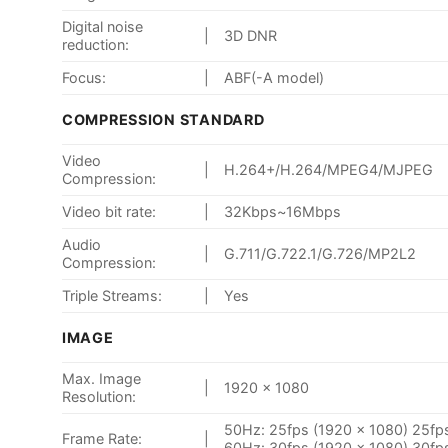
Digital noise
|
3D DNR
reduction:
Focus:
|
ABF(-A model)
COMPRESSION STANDARD
Video
|
H.264+/H.264/MPEG4/MJPEG
Compression:
Video bit rate:
|
32Kbps~16Mbps
Audio
|
G.711/G.722.1/G.726/MP2L2
Compression:
Triple Streams:
|
Yes
IMAGE
Max. Image
|
1920 x 1080
Resolution:
50Hz: 25fps (1920 × 1080) 25fps
Frame Rate:
|
60Hz: 30fps (1920 × 1080) 30fps