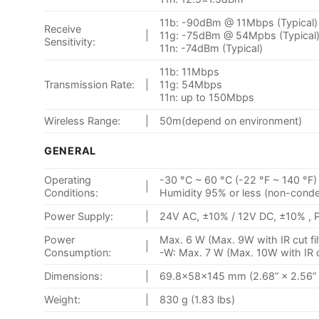
11b: -90dBm @ 11Mbps (Typical)
Receive
|
11g: -75dBm @ 54Mpbs (Typical
Sensitivity:
11n: -74dBm (Typical)
11b: 11Mbps
Transmission Rate:
|
11g: 54Mbps
11n: up to 150Mbps
Wireless Range:
|
50m(depend on environment)
GENERAL
Operating
-30 °C ~ 60 °C (-22 °F ~ 140 °F)
|
Conditions:
Humidity 95% or less (non-conde
Power Supply:
|
24V AC, ±10% / 12V DC, ±10% , 
Power
Max. 6 W (Max. 9W with IR cut fil
|
Consumption:
-W: Max. 7 W (Max. 10W with IR cu
Dimensions:
|
69.8×58×145 mm (2.68” × 2.56” 
Weight:
|
830 g (1.83 lbs)