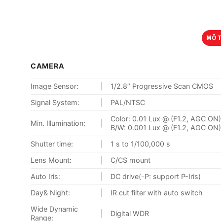
MÔ 
CAMERA
Image Sensor:
|
1/2.8″ Progressive Scan CMOS
Signal System:
|
PAL/NTSC
Color: 0.01 Lux @ (F1.2, AGC ON
Min. Illumination:
|
B/W: 0.001 Lux @ (F1.2, AGC ON
Shutter time:
|
1 s to 1/100,000 s
Lens Mount:
|
C/CS mount
Auto Iris:
|
DC drive(-P: support P-Iris)
Day& Night:
|
IR cut filter with auto switch
Wide Dynamic
|
Digital WDR
Range: