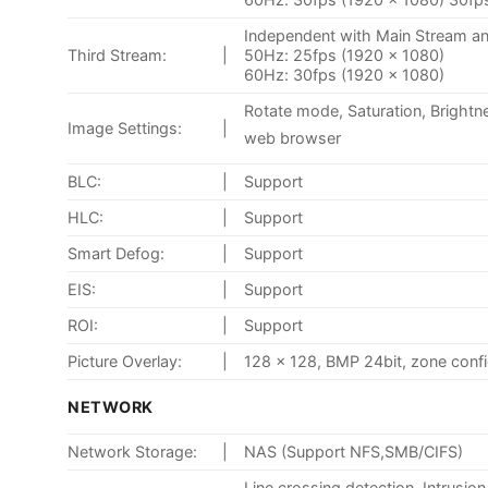
Independent with Main Stream an
Third Stream:
|
50Hz: 25fps (1920 × 1080)
60Hz: 30fps (1920 × 1080)
Rotate mode, Saturation, Brightne
Image Settings:
|
web browser
BLC:
|
Support
HLC:
|
Support
Smart Defog:
|
Support
EIS:
|
Support
ROI:
|
Support
Picture Overlay:
|
128 × 128, BMP 24bit, zone conf
NETWORK
Network Storage:
|
NAS (Support NFS,SMB/CIFS)
Line crossing detection, Intrusio