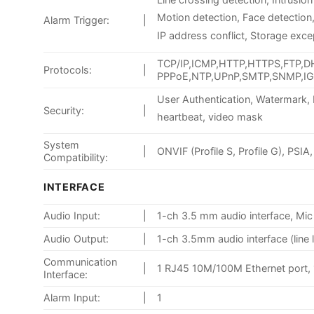
Motion detection, Face detection
Alarm Trigger:
|
IP address conflict, Storage exce
TCP/IP,ICMP,HTTP,HTTPS,FTP,D
Protocols:
|
PPPoE,NTP,UPnP,SMTP,SNMP,IGMP
User Authentication, Watermark, I
Security:
|
heartbeat, video mask
System
|
ONVIF (Profile S, Profile G), PSIA
Compatibility:
INTERFACE
Audio Input:
|
1-ch 3.5 mm audio interface, Mic i
Audio Output:
|
1-ch 3.5mm audio interface (line 
Communication
|
1 RJ45 10M/100M Ethernet port, 
Interface:
Alarm Input:
|
1