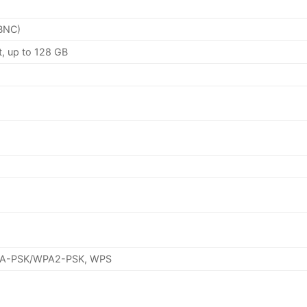
 BNC)
t, up to 128 GB
PA-PSK/WPA2-PSK, WPS