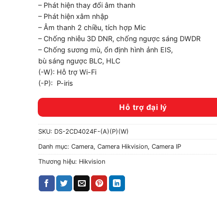
– Phát hiện thay đổi âm thanh
– Phát hiện xâm nhập
– Âm thanh 2 chiều, tích hợp Mic
– Chống nhiễu 3D DNR, chống ngược sáng DWDR
– Chống sương mù, ổn định hình ảnh EIS,
bù sáng ngược BLC, HLC
(-W): Hỗ trợ Wi-Fi
(-P): P-iris
Hỗ trợ đại lý
SKU:
DS-2CD4024F-(A)(P)(W)
Danh mục:
Camera
,
Camera Hikvision
,
Camera IP
Thương hiệu:
Hikvision