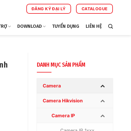
ĐĂNG KÝ ĐẠI LÝ
CATALOGUE
TRỢ
DOWNLOAD
TUYỂN DỤNG
LIÊN HỆ
inh
DANH MỤC SẢN PHẨM
Camera
Camera Hikvision
Camera IP
Camera IP 1xxx