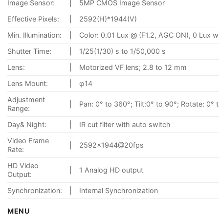
Image Sensor:
|
5MP CMOS Image Sensor
Effective Pixels:
|
2592(H)*1944(V)
Min. Illumination:
|
Color: 0.01 Lux @ (F1.2, AGC ON), 0 Lux wi
Shutter Time:
|
1/25(1/30) s to 1/50,000 s
Lens:
|
Motorized VF lens; 2.8 to 12 mm
Lens Mount:
|
φ14
Adjustment
|
Pan: 0° to 360°; Tilt:0° to 90°; Rotate: 0°
Range:
Day& Night:
|
IR cut filter with auto switch
Video Frame
|
2592×1944@20fps
Rate:
HD Video
|
1 Analog HD output
Output:
Synchronization:
|
Internal Synchronization
MENU