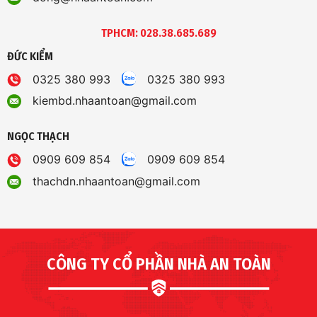
TPHCM: 028.38.685.689
ĐỨC KIỂM
0325 380 993
0325 380 993
kiembd.nhaantoan@gmail.com
NGỌC THẠCH
0909 609 854
0909 609 854
thachdn.nhaantoan@gmail.com
CÔNG TY CỔ PHẦN NHÀ AN TOÀN