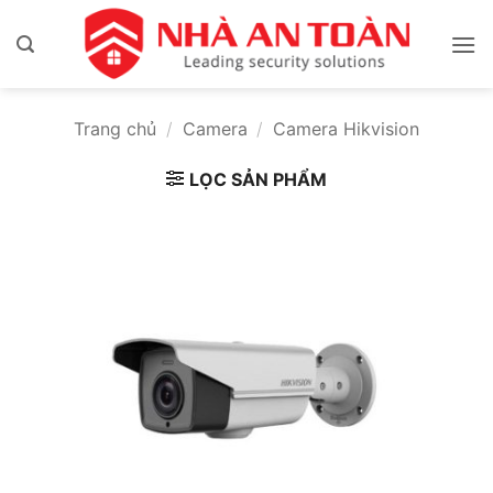
Bỏ
qua
nội
dung
Trang chủ
/
Camera
/
Camera Hikvision
LỌC SẢN PHẨM