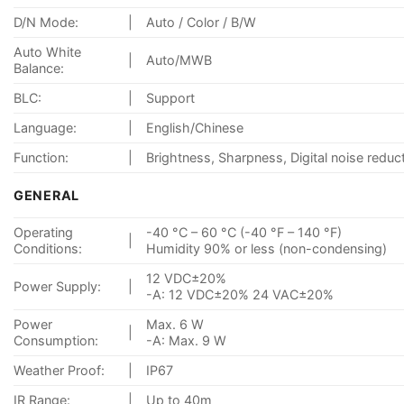
D/N Mode:
|
Auto / Color / B/W
Auto White
|
Auto/MWB
Balance:
BLC:
|
Support
Language:
|
English/Chinese
Function:
|
Brightness, Sharpness, Digital noise reduct
GENERAL
Operating
-40 °C – 60 °C (-40 °F – 140 °F)
|
Conditions:
Humidity 90% or less (non-condensing)
12 VDC±20%
Power Supply:
|
-A: 12 VDC±20% 24 VAC±20%
Power
Max. 6 W
|
Consumption:
-A: Max. 9 W
Weather Proof:
|
IP67
IR Range:
|
Up to 40m