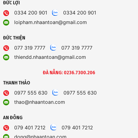
ĐỨC LỢI
0334 200 901
0334 200 901
loipham.nhaantoan@gmail.com
ĐỨC THIỆN
077 319 7777
077 319 7777
thiendd.nhaantoan@gmail.com
ĐÀ NẴNG: 0236.7300.206
THANH THẢO
0977 555 630
0977 555 630
thao@nhaantoan.com
AN ĐÔNG
079 401 7212
079 401 7212
dong@nhaantoan.com