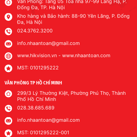
Văn Phòng: Tầng 05 Tòa nhà 97-99 Láng Hạ, P.
Đống Đa, TP. Hà Nội
Kho hàng và Bảo hành: 88-90 Yên Lãng, P. Đống
Đa, Hà Nội
024.3762.3200
info.nhaantoan@gmail.com
www.hikvision.vn
-
www.nhaantoan.com
MST: 0101295222
VĂN PHÒNG TP HỒ CHÍ MINH
299/3 Lý Thường Kiệt, Phường Phú Thọ, Thành
Phố Hồ Chí Minh
028.38.685.689
info.nhaantoan@gmail.com
MST: 0101295222-001