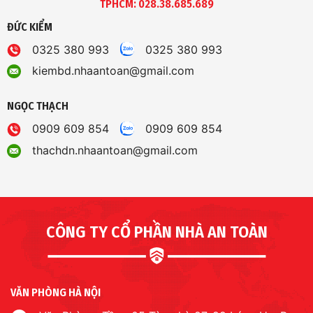
TPHCM: 028.38.685.689
ĐỨC KIỂM
0325 380 993
0325 380 993
kiembd.nhaantoan@gmail.com
NGỌC THẠCH
0909 609 854
0909 609 854
thachdn.nhaantoan@gmail.com
CÔNG TY CỔ PHẦN NHÀ AN TOÀN
VĂN PHÒNG HÀ NỘI