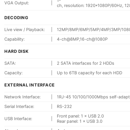
1-
VGA Output:
|
ch, resolution: 1920*1080P/60Hz, 
DECODING
Live view / Playback:
|
12MP/8MP/6MP/5MP/4MP/3MP/1080p
Capability:
|
4-ch@8MP,16-ch@1080P
HARD DISK
SATA:
|
2 SATA interfaces for 2 HDDs
Capacity:
|
Up to 6TB capacity for each HDD
EXTERNAL INTERFACE
Network Interface:
|
1RJ-45 10/100/1000Mbps self-adaptiv
Serial Interface:
|
RS-232
Front panel: 1 × USB 2.0
USB Interface:
|
Rear panel: 1 × USB 3.0