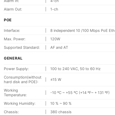
Alarm In:
|
4-ch
Alarm Out:
|
1-ch
POE
Interface:
|
8 independent 10 /100 Mbps PoE Ethe
Max. Power:
|
120W
Supported Standard:
|
AF and AT
GENERAL
Power Supply:
|
100 to 240 VAC, 50 to 60 Hz
Consumption(without
|
≤15 W
hard disk and POE):
Working
|
-10 ºC ~ +55 ºC (+14 ºF~ + 131 ºF)
Temperature:
Working Humidity:
|
10 % ~ 90 %
Chassis:
|
380 chassis