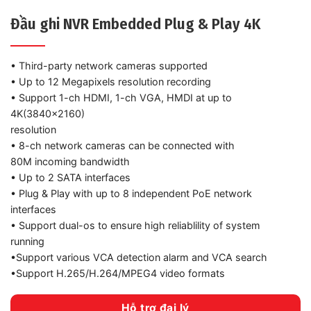
Đầu ghi NVR Embedded Plug & Play 4K
• Third-party network cameras supported
• Up to 12 Megapixels resolution recording
• Support 1-ch HDMI, 1-ch VGA, HMDI at up to
4K(3840×2160)
resolution
• 8-ch network cameras can be connected with
80M incoming bandwidth
• Up to 2 SATA interfaces
• Plug & Play with up to 8 independent PoE network
interfaces
• Support dual-os to ensure high reliablility of system
running
•Support various VCA detection alarm and VCA search
•Support H.265/H.264/MPEG4 video formats
Hỗ trợ đại lý