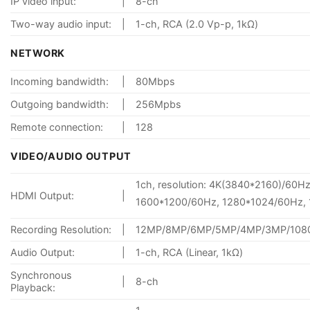
IP video input:
|
8-ch
Two-way audio input:
|
1-ch, RCA (2.0 Vp-p, 1kΩ)
NETWORK
Incoming bandwidth:
|
80Mbps
Outgoing bandwidth:
|
256Mpbs
Remote connection:
|
128
VIDEO/AUDIO OUTPUT
1ch, resolution: 4K(3840*2160)/60
HDMI Output:
|
1600*1200/60Hz, 1280*1024/60Hz,
Recording Resolution:
|
12MP/8MP/6MP/5MP/4MP/3MP/1080p
Audio Output:
|
1-ch, RCA (Linear, 1kΩ)
Synchronous
|
8-ch
Playback: