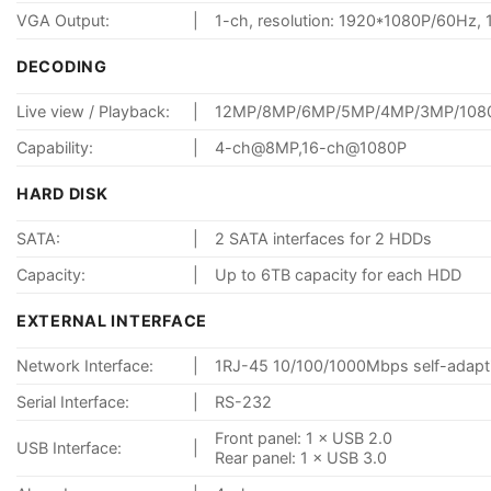
VGA Output:
|
1-ch, resolution: 1920*1080P/60Hz
DECODING
Live view / Playback:
|
12MP/8MP/6MP/5MP/4MP/3MP/1080p
Capability:
|
4-ch@8MP,16-ch@1080P
HARD DISK
SATA:
|
2 SATA interfaces for 2 HDDs
Capacity:
|
Up to 6TB capacity for each HDD
EXTERNAL INTERFACE
Network Interface:
|
1RJ-45 10/100/1000Mbps self-adaptiv
Serial Interface:
|
RS-232
Front panel: 1 × USB 2.0
USB Interface:
|
Rear panel: 1 × USB 3.0