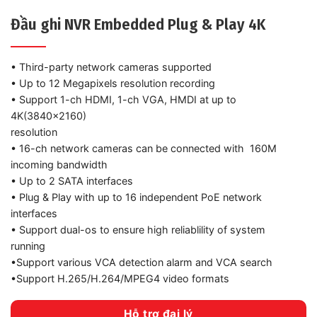
Đầu ghi NVR Embedded Plug & Play 4K
• Third-party network cameras supported
• Up to 12 Megapixels resolution recording
• Support 1-ch HDMI, 1-ch VGA, HMDI at up to
4K(3840×2160)
resolution
• 16-ch network cameras can be connected with 160M
incoming bandwidth
• Up to 2 SATA interfaces
• Plug & Play with up to 16 independent PoE network
interfaces
• Support dual-os to ensure high reliablility of system
running
•Support various VCA detection alarm and VCA search
•Support H.265/H.264/MPEG4 video formats
Hỗ trợ đại lý