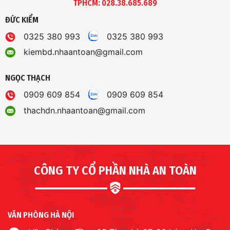
TPHCM: 028.38.685.689
ĐỨC KIỂM
0325 380 993
0325 380 993
kiembd.nhaantoan@gmail.com
NGỌC THẠCH
0909 609 854
0909 609 854
thachdn.nhaantoan@gmail.com
CÔNG TY CỔ PHẦN NHÀ AN TOÀN
VĂN PHÒNG HÀ NỘI