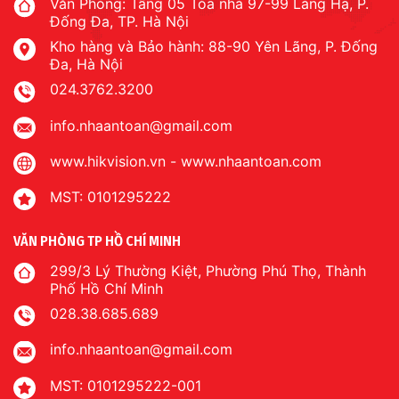
Văn Phòng: Tầng 05 Tòa nhà 97-99 Láng Hạ, P.
Đống Đa, TP. Hà Nội
Kho hàng và Bảo hành: 88-90 Yên Lãng, P. Đống
Đa, Hà Nội
024.3762.3200
info.nhaantoan@gmail.com
www.hikvision.vn
-
www.nhaantoan.com
MST: 0101295222
VĂN PHÒNG TP HỒ CHÍ MINH
299/3 Lý Thường Kiệt, Phường Phú Thọ, Thành
Phố Hồ Chí Minh
028.38.685.689
info.nhaantoan@gmail.com
MST: 0101295222-001