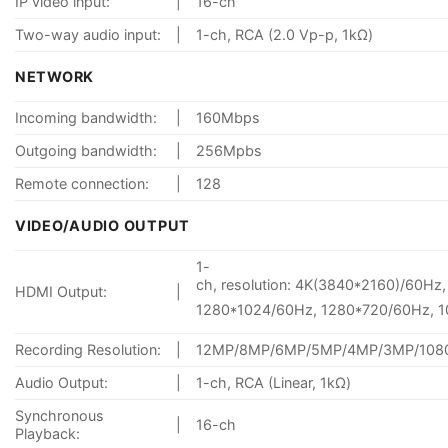
IP video input:
|
16-ch
Two-way audio input:
|
1-ch, RCA (2.0 Vp-p, 1kΩ)
NETWORK
Incoming bandwidth:
|
160Mbps
Outgoing bandwidth:
|
256Mpbs
Remote connection:
|
128
VIDEO/AUDIO OUTPUT
1-
ch, resolution: 4K(3840*2160)/60H
HDMI Output:
|
1280*1024/60Hz, 1280*720/60Hz, 
Recording Resolution:
|
12MP/8MP/6MP/5MP/4MP/3MP/1080p
Audio Output:
|
1-ch, RCA (Linear, 1kΩ)
Synchronous
|
16-ch
Playback: