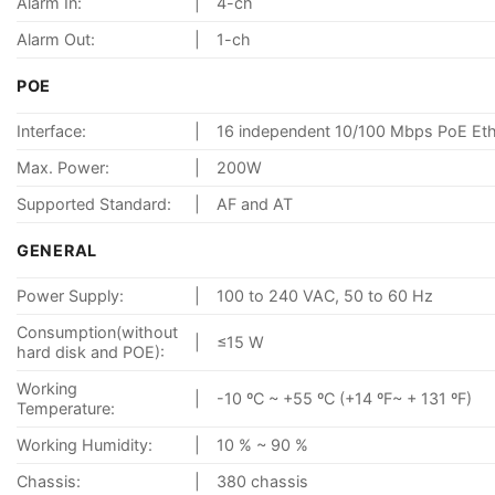
Alarm In:
|
4-ch
Alarm Out:
|
1-ch
POE
Interface:
|
16 independent 10/100 Mbps PoE Ethe
Max. Power:
|
200W
Supported Standard:
|
AF and AT
GENERAL
Power Supply:
|
100 to 240 VAC, 50 to 60 Hz
Consumption(without
|
≤15 W
hard disk and POE):
Working
|
-10 ºC ~ +55 ºC (+14 ºF~ + 131 ºF)
Temperature:
Working Humidity:
|
10 % ~ 90 %
Chassis:
|
380 chassis