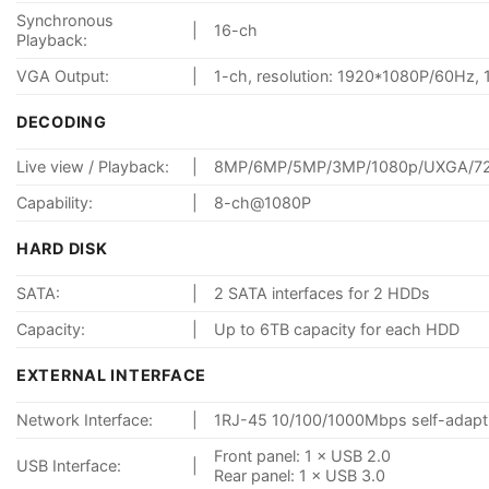
Synchronous
|
16-ch
Playback:
VGA Output:
|
1-ch, resolution: 1920*1080P/60Hz
DECODING
Live view / Playback:
|
8MP/6MP/5MP/3MP/1080p/UXGA/720
Capability:
|
8-ch@1080P
HARD DISK
SATA:
|
2 SATA interfaces for 2 HDDs
Capacity:
|
Up to 6TB capacity for each HDD
EXTERNAL INTERFACE
Network Interface:
|
1RJ-45 10/100/1000Mbps self-adaptiv
Front panel: 1 × USB 2.0
USB Interface:
|
Rear panel: 1 × USB 3.0