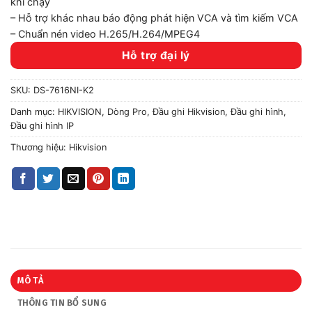
khi chạy
– H
ỗ trợ
khác nhau
b
áo động
phát hiện
VCA
và
tìm kiếm
VCA
– Chuẩn nén video H.265/H.264/MPEG4
Hỗ trợ đại lý
SKU:
DS-7616NI-K2
Danh mục:
HIKVISION
,
Dòng Pro
,
Đầu ghi Hikvision
,
Đầu ghi hình
,
Đầu ghi hình IP
Thương hiệu:
Hikvision
MÔ TẢ
THÔNG TIN BỔ SUNG