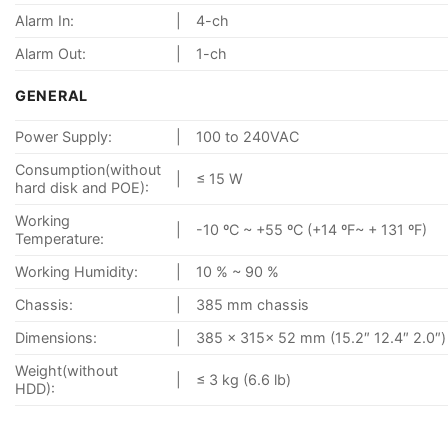
Alarm In:
|
4-ch
Alarm Out:
|
1-ch
GENERAL
Power Supply:
|
100 to 240VAC
Consumption(without
|
≤ 15 W
hard disk and POE):
Working
|
-10 ºC ~ +55 ºC (+14 ºF~ + 131 ºF)
Temperature:
Working Humidity:
|
10 % ~ 90 %
Chassis:
|
385 mm chassis
Dimensions:
|
385 × 315× 52 mm (15.2″ 12.4″ 2.0″)
Weight(without
|
≤ 3 kg (6.6 lb)
HDD):