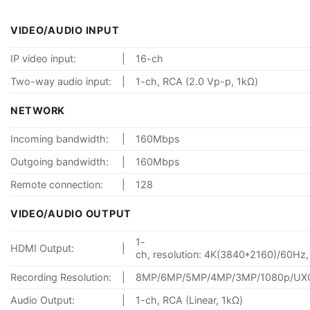
VIDEO/AUDIO INPUT
IP video input:
|
16-ch
Two-way audio input:
|
1-ch, RCA (2.0 Vp-p, 1kΩ)
NETWORK
Incoming bandwidth:
|
160Mbps
Outgoing bandwidth:
|
160Mbps
Remote connection:
|
128
VIDEO/AUDIO OUTPUT
1-
HDMI Output:
|
ch, resolution: 4K(3840*2160)/60
Recording Resolution:
|
8MP/6MP/5MP/4MP/3MP/1080p/UXGA
Audio Output:
|
1-ch, RCA (Linear, 1kΩ)