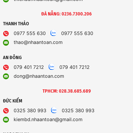
ĐÀ NẴNG: 0236.7300.206
THANH THẢO
0977 555 630
0977 555 630
thao@nhaantoan.com
AN ĐÔNG
079 401 7212
079 401 7212
dong@nhaantoan.com
TPHCM: 028.38.685.689
ĐỨC KIỂM
0325 380 993
0325 380 993
kiembd.nhaantoan@gmail.com