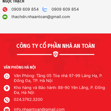
NGỌC THẠCH
0909 609 854
0909 609 854
thachdn.nhaantoan@gmail.com
CÔNG TY CỔ PHẦN NHÀ AN TOÀN
VĂN PHÒNG HÀ NỘI
Văn Phòng: Tầng 05 Tòa nhà 97-99 Láng Hạ, P.
Đống Đa, TP. Hà Nội
Kho hàng và Bảo hành: 88-90 Yên Lãng, P. Đống
Đa, Hà Nội
024.3762.3200
info.nhaantoan@gmail.com