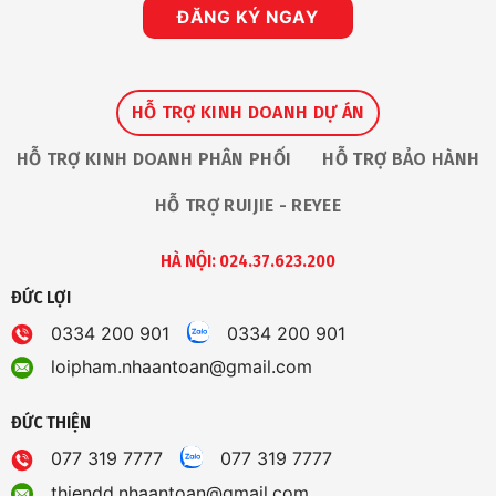
ĐĂNG KÝ NGAY
HỖ TRỢ KINH DOANH DỰ ÁN
HỖ TRỢ KINH DOANH PHÂN PHỐI
HỖ TRỢ BẢO HÀNH
HỖ TRỢ RUIJIE - REYEE
HÀ NỘI: 024.37.623.200
ĐỨC LỢI
0334 200 901
0334 200 901
loipham.nhaantoan@gmail.com
ĐỨC THIỆN
077 319 7777
077 319 7777
thiendd.nhaantoan@gmail.com