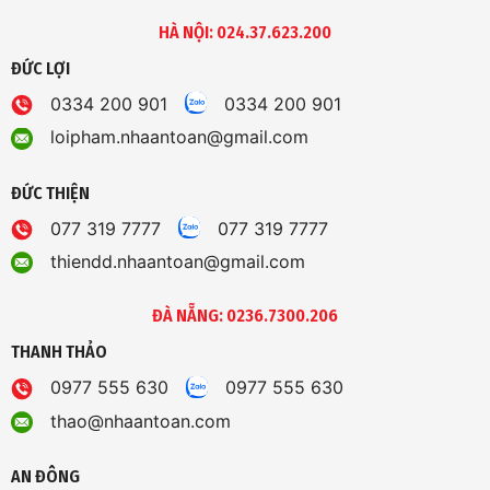
HÀ NỘI: 024.37.623.200
ĐỨC LỢI
0334 200 901
0334 200 901
loipham.nhaantoan@gmail.com
ĐỨC THIỆN
077 319 7777
077 319 7777
thiendd.nhaantoan@gmail.com
ĐÀ NẴNG: 0236.7300.206
THANH THẢO
0977 555 630
0977 555 630
thao@nhaantoan.com
AN ĐÔNG