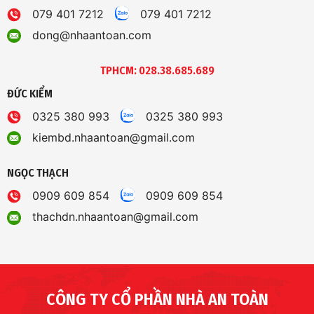
079 401 7212
079 401 7212
dong@nhaantoan.com
TPHCM: 028.38.685.689
ĐỨC KIỂM
0325 380 993
0325 380 993
kiembd.nhaantoan@gmail.com
NGỌC THẠCH
0909 609 854
0909 609 854
thachdn.nhaantoan@gmail.com
CÔNG TY CỔ PHẦN NHÀ AN TOÀN