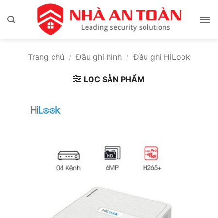
Bỏ
qua
nội
dung
Trang chủ
/
Đầu ghi hình
/
Đầu ghi HiLook
LỌC SẢN PHẨM