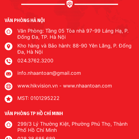
VĂN PHÒNG HÀ NỘI
Văn Phòng: Tầng 05 Tòa nhà 97-99 Láng Hạ, P.
Đống Đa, TP. Hà Nội
Kho hàng và Bảo hành: 88-90 Yên Lãng, P. Đống
Đa, Hà Nội
024.3762.3200
info.nhaantoan@gmail.com
www.hikvision.vn
-
www.nhaantoan.com
MST: 0101295222
VĂN PHÒNG TP HỒ CHÍ MINH
299/3 Lý Thường Kiệt, Phường Phú Thọ, Thành
Phố Hồ Chí Minh
028.38.685.689