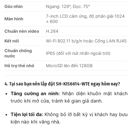
Góc nhìn
Ngang: 129°, Dọc: 75°
7-inch LCD cảm ứng, độ phân giải 1024
Màn hình
× 600
Chuẩn nén video
H.264
Kết nối
Wi-Fi 802.11 b/g/n hoặc Cổng LAN RJ45
Chuẩn chống
IP65 (đối với nút nhấn ngoài trời)
nước
Hỗ trợ thẻ nhớ
MicroSD lên đến 128GB
4. Tại sao bạn nên lắp đặt SH-KIS6614-WTE ngay hôm nay?
Tăng cường an ninh:
Nhận diện khuôn mặt khách
trước khi mở cửa, tránh kẻ gian giả danh.
Tiện lợi tối đa:
Không bỏ lỡ bất kỳ vị khách hay bưu
kiện nào khi vắng nhà.