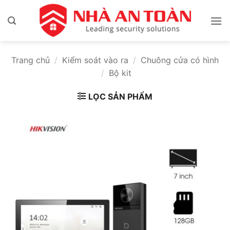
Bỏ
qua
nội
dung
Trang chủ
/
Kiểm soát vào ra
/
Chuông cửa có hình
/
Bộ kit
LỌC SẢN PHẨM