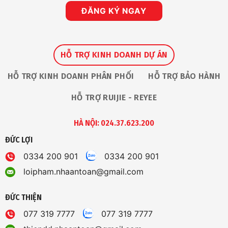
ĐĂNG KÝ NGAY
HỖ TRỢ KINH DOANH DỰ ÁN
HỖ TRỢ KINH DOANH PHÂN PHỐI
HỖ TRỢ BẢO HÀNH
HỖ TRỢ RUIJIE - REYEE
HÀ NỘI: 024.37.623.200
ĐỨC LỢI
0334 200 901
0334 200 901
loipham.nhaantoan@gmail.com
ĐỨC THIỆN
077 319 7777
077 319 7777