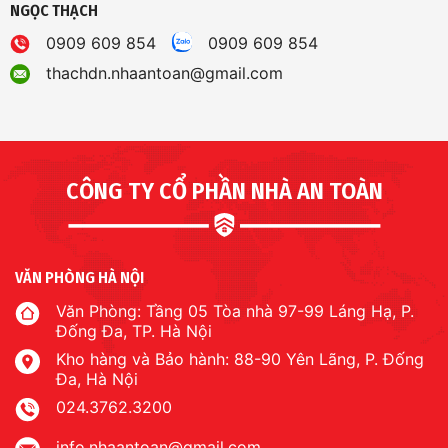
NGỌC THẠCH
0909 609 854
0909 609 854
thachdn.nhaantoan@gmail.com
CÔNG TY CỔ PHẦN NHÀ AN TOÀN
VĂN PHÒNG HÀ NỘI
Văn Phòng: Tầng 05 Tòa nhà 97-99 Láng Hạ, P.
Đống Đa, TP. Hà Nội
Kho hàng và Bảo hành: 88-90 Yên Lãng, P. Đống
Đa, Hà Nội
024.3762.3200
info.nhaantoan@gmail.com