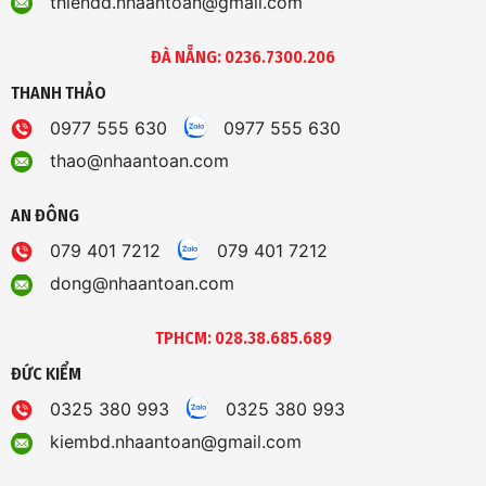
thiendd.nhaantoan@gmail.com
ĐÀ NẴNG: 0236.7300.206
THANH THẢO
0977 555 630
0977 555 630
thao@nhaantoan.com
AN ĐÔNG
079 401 7212
079 401 7212
dong@nhaantoan.com
TPHCM: 028.38.685.689
ĐỨC KIỂM
0325 380 993
0325 380 993
kiembd.nhaantoan@gmail.com