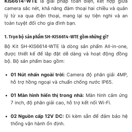
KIS6614-WTE
là giải pháp toàn diện, kết hợp giữa
camera sắc nét, khả năng đàm thoại hai chiều và quản
lý từ xa qua điện thoại, mang lại sự tiện nghi và an
toàn tuyệt đối cho gia đình bạn.
1. Trọn bộ sản phẩm SH-KIS6614-WTE gồm những gì?
Bộ Kit SH-KIS6614-WTE là dòng sản phẩm All-in-one,
được thiết kế để lắp đặt dễ dàng và hoạt động đồng
bộ. Bộ sản phẩm bao gồm:
01 Nút nhấn ngoài trời:
Camera độ phân giải 4MP,
hỗ trợ hồng ngoại và chuẩn chống nước IP65.
01 Màn hình hiển thị trong nhà:
Màn hình cảm ứng
7 inch, độ phân giải cao, hỗ trợ kết nối Wi-Fi.
02 Nguồn cấp 12V DC:
Đi kèm sẵn để đảm bảo hệ
thống vận hành ổn định.