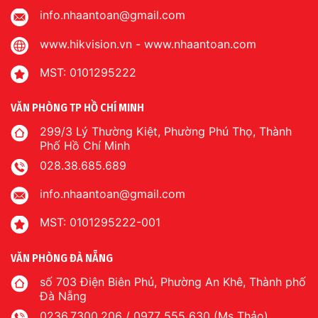
info.nhaantoan@gmail.com
www.hikvision.vn
-
www.nhaantoan.com
MST: 0101295222
VĂN PHÒNG TP HỒ CHÍ MINH
299/3 Lý Thường Kiệt, Phường Phú Thọ, Thành
Phố Hồ Chí Minh
028.38.685.689
info.nhaantoan@gmail.com
MST: 0101295222-001
VĂN PHÒNG ĐÀ NẴNG
số 703 Điện Biên Phủ, Phường An Khê, Thành phố
Đà Nẵng
0236.7300.206 / 0977 555 630 (Ms Thảo)