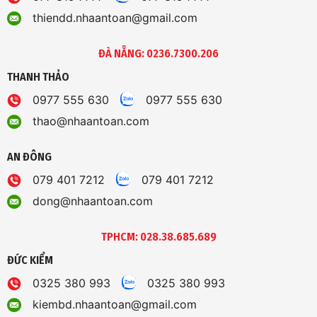
thiendd.nhaantoan@gmail.com
ĐÀ NẴNG: 0236.7300.206
THANH THẢO
0977 555 630
0977 555 630
thao@nhaantoan.com
AN ĐÔNG
079 401 7212
079 401 7212
dong@nhaantoan.com
TPHCM: 028.38.685.689
ĐỨC KIỂM
0325 380 993
0325 380 993
kiembd.nhaantoan@gmail.com