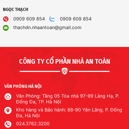
NGỌC THẠCH
0909 609 854
0909 609 854
thachdn.nhaantoan@gmail.com
CÔNG TY CỔ PHẦN NHÀ AN TOÀN
VĂN PHÒNG HÀ NỘI
Văn Phòng: Tầng 05 Tòa nhà 97-99 Láng Hạ, P.
Đống Đa, TP. Hà Nội
Kho hàng và Bảo hành: 88-90 Yên Lãng, P. Đống
Đa, Hà Nội
024.3762.3200