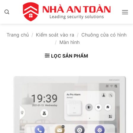
Bỏ
qua
nội
dung
Trang chủ
/
Kiểm soát vào ra
/
Chuông cửa có hình
/
Màn hình
LỌC SẢN PHẨM