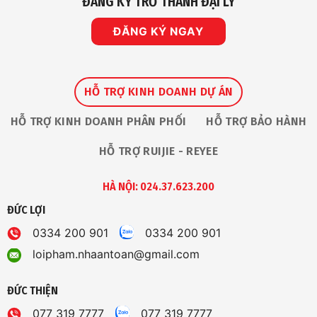
ĐĂNG KÝ TRỞ THÀNH ĐẠI LÝ
ĐĂNG KÝ NGAY
HỖ TRỢ KINH DOANH DỰ ÁN
HỖ TRỢ KINH DOANH PHÂN PHỐI
HỖ TRỢ BẢO HÀNH
HỖ TRỢ RUIJIE - REYEE
HÀ NỘI: 024.37.623.200
ĐỨC LỢI
0334 200 901
0334 200 901
loipham.nhaantoan@gmail.com
ĐỨC THIỆN
077 319 7777
077 319 7777