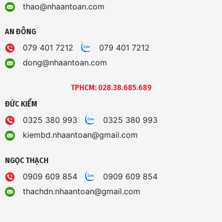
thao@nhaantoan.com
AN ĐÔNG
079 401 7212
079 401 7212
dong@nhaantoan.com
TPHCM: 028.38.685.689
ĐỨC KIỂM
0325 380 993
0325 380 993
kiembd.nhaantoan@gmail.com
NGỌC THẠCH
0909 609 854
0909 609 854
thachdn.nhaantoan@gmail.com