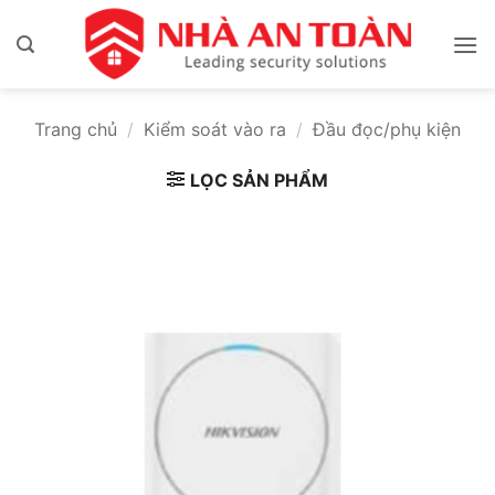
Bỏ
qua
nội
dung
Trang chủ
/
Kiểm soát vào ra
/
Đầu đọc/phụ kiện
LỌC SẢN PHẨM