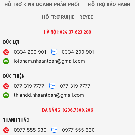
HỖ TRỢ KINH DOANH PHÂN PHỐI
HỖ TRỢ BẢO HÀNH
HỖ TRỢ RUIJIE - REYEE
HÀ NỘI: 024.37.623.200
ĐỨC LỢI
0334 200 901
0334 200 901
loipham.nhaantoan@gmail.com
ĐỨC THIỆN
077 319 7777
077 319 7777
thiendd.nhaantoan@gmail.com
ĐÀ NẴNG: 0236.7300.206
THANH THẢO
0977 555 630
0977 555 630