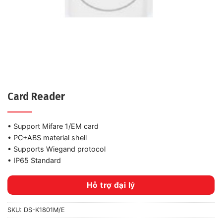
Card Reader
•
Support Mifare 1/EM card
•
PC+ABS material shell
•
Supports Wiegand protocol
•
IP65 Standard
Hỗ trợ đại lý
SKU:
DS-K1801M/E