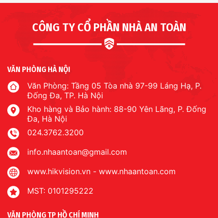
CÔNG TY CỔ PHẦN NHÀ AN TOÀN
VĂN PHÒNG HÀ NỘI
Văn Phòng: Tầng 05 Tòa nhà 97-99 Láng Hạ, P.
Đống Đa, TP. Hà Nội
Kho hàng và Bảo hành: 88-90 Yên Lãng, P. Đống
Đa, Hà Nội
024.3762.3200
info.nhaantoan@gmail.com
www.hikvision.vn
-
www.nhaantoan.com
MST: 0101295222
VĂN PHÒNG TP HỒ CHÍ MINH