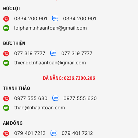
ĐỨC LỢI
0334 200 901
0334 200 901
loipham.nhaantoan@gmail.com
ĐỨC THIỆN
077 319 7777
077 319 7777
thiendd.nhaantoan@gmail.com
ĐÀ NẴNG: 0236.7300.206
THANH THẢO
0977 555 630
0977 555 630
thao@nhaantoan.com
AN ĐÔNG
079 401 7212
079 401 7212