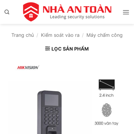
Bỏ
qua
nội
dung
Trang chủ
/
Kiểm soát vào ra
/
Máy chấm công
LỌC SẢN PHẨM