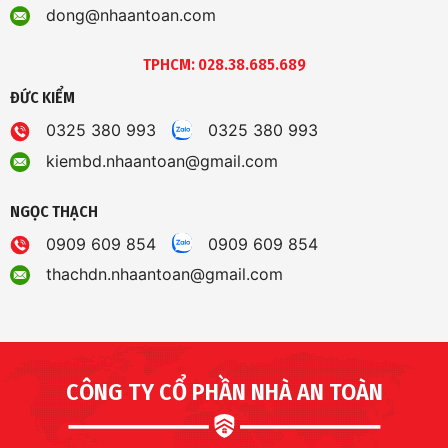
dong@nhaantoan.com
TPHCM: 028.38.685.689
ĐỨC KIỂM
0325 380 993
0325 380 993
kiembd.nhaantoan@gmail.com
NGỌC THẠCH
0909 609 854
0909 609 854
thachdn.nhaantoan@gmail.com
CÔNG TY CỔ PHẦN NHÀ AN TOÀN