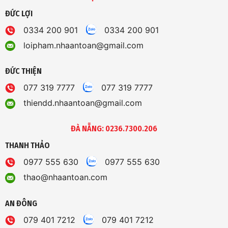
ĐỨC LỢI
0334 200 901
0334 200 901
loipham.nhaantoan@gmail.com
ĐỨC THIỆN
077 319 7777
077 319 7777
thiendd.nhaantoan@gmail.com
ĐÀ NẴNG: 0236.7300.206
THANH THẢO
0977 555 630
0977 555 630
thao@nhaantoan.com
AN ĐÔNG
079 401 7212
079 401 7212