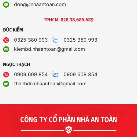
dong@nhaantoan.com
TPHCM: 028.38.685.689
ĐỨC KIỂM
0325 380 993
0325 380 993
kiembd.nhaantoan@gmail.com
NGỌC THẠCH
0909 609 854
0909 609 854
thachdn.nhaantoan@gmail.com
CÔNG TY CỔ PHẦN NHÀ AN TOÀN