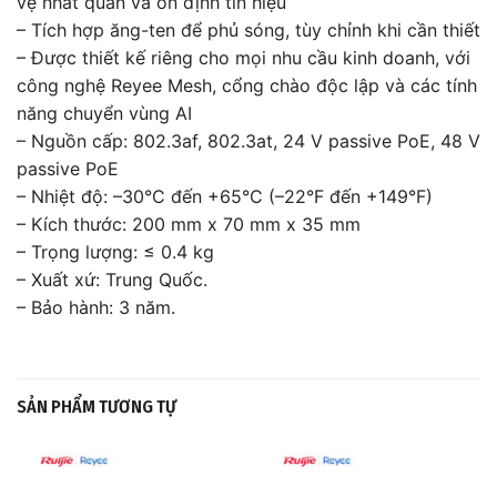
vệ nhất quán và ổn định tín hiệu
– Tích hợp ăng-ten để phủ sóng, tùy chỉnh khi cần thiết
– Được thiết kế riêng cho mọi nhu cầu kinh doanh, với
công nghệ Reyee Mesh, cổng chào độc lập và các tính
năng chuyển vùng AI
– Nguồn cấp: 802.3af, 802.3at, 24 V passive PoE, 48 V
passive PoE
– Nhiệt độ: –30°C đến +65°C (–22°F đến +149°F)
– Kích thước: 200 mm x 70 mm x 35 mm
– Trọng lượng: ≤ 0.4 kg
– Xuất xứ: Trung Quốc.
– Bảo hành: 3 năm.
SẢN PHẨM TƯƠNG TỰ