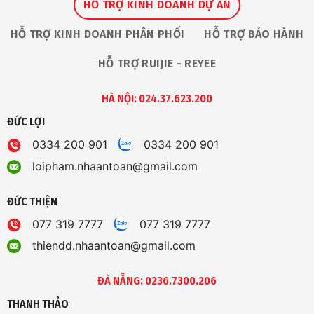
HỖ TRỢ KINH DOANH DỰ ÁN
HỖ TRỢ KINH DOANH PHÂN PHỐI
HỖ TRỢ BẢO HÀNH
HỖ TRỢ RUIJIE - REYEE
HÀ NỘI: 024.37.623.200
ĐỨC LỢI
0334 200 901
0334 200 901
loipham.nhaantoan@gmail.com
ĐỨC THIỆN
077 319 7777
077 319 7777
thiendd.nhaantoan@gmail.com
ĐÀ NẴNG: 0236.7300.206
THANH THẢO