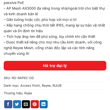
passive PoE
– AP Mesh AX3000 đa năng trong nhà/ngoài trời cho biệt thự
và kinh doanh bán lẻ
– Gắn tường hoặc cột, phù hợp với mọi vị trí
– Xếp hạng chống chịu thời tiết IP65, mang lại sự bảo vệ nhất
quán và ổn định tín hiệu
– Tích hợp ăng-ten để phủ sóng, tùy chỉnh khi cần thiết
– Được thiết kế riêng cho mọi nhu cầu kinh doanh, với công
nghệ Reyee Mesh, cổng chào độc lập và các tính năng
chuyển vùng AI
Hỗ trợ đại lý
SKU:
RG-RAP62-OD
Danh mục:
Access Point
,
Reyee
,
RUIJIE
Thương hiệu:
Ruijie