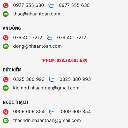
0977 555 630
0977 555 630
thao@nhaantoan.com
AN ĐÔNG
079 401 7212
079 401 7212
dong@nhaantoan.com
TPHCM: 028.38.685.689
ĐỨC KIỂM
0325 380 993
0325 380 993
kiembd.nhaantoan@gmail.com
NGỌC THẠCH
0909 609 854
0909 609 854
thachdn.nhaantoan@gmail.com