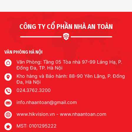
CÔNG TY CỔ PHẦN NHÀ AN TOÀN
VĂN PHÒNG HÀ NỘI
Văn Phòng: Tầng 05 Tòa nhà 97-99 Láng Hạ, P.
Đống Đa, TP. Hà Nội
Kho hàng và Bảo hành: 88-90 Yên Lãng, P. Đống
Đa, Hà Nội
024.3762.3200
info.nhaantoan@gmail.com
www.hikvision.vn
-
www.nhaantoan.com
MST: 0101295222