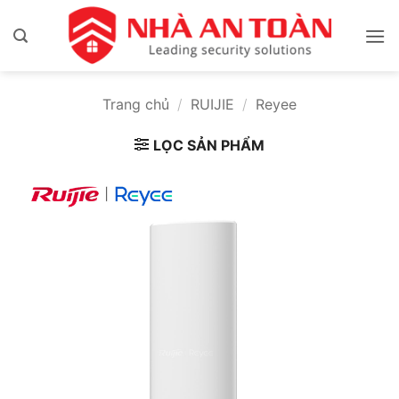
Bỏ
qua
nội
dung
Trang chủ
/
RUIJIE
/
Reyee
LỌC SẢN PHẨM