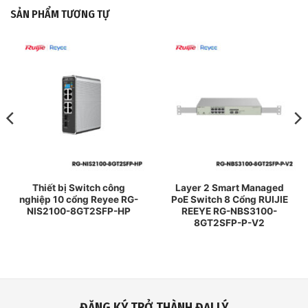
SẢN PHẨM TƯƠNG TỰ
Thiết bị Switch công
Layer 2 Smart Managed
nghiệp 10 cổng Reyee RG-
PoE Switch 8 Cổng RUIJIE
NIS2100-8GT2SFP-HP
REEYE RG-NBS3100-
8GT2SFP-P-V2
ĐĂNG KÝ TRỞ THÀNH ĐẠI LÝ