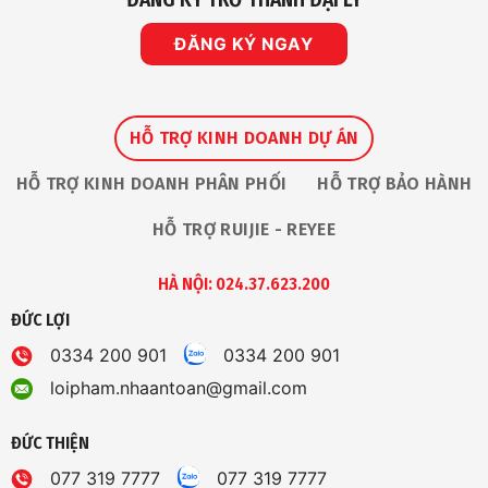
ĐĂNG KÝ NGAY
HỖ TRỢ KINH DOANH DỰ ÁN
HỖ TRỢ KINH DOANH PHÂN PHỐI
HỖ TRỢ BẢO HÀNH
HỖ TRỢ RUIJIE - REYEE
HÀ NỘI: 024.37.623.200
ĐỨC LỢI
0334 200 901
0334 200 901
loipham.nhaantoan@gmail.com
ĐỨC THIỆN
077 319 7777
077 319 7777