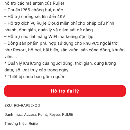
hỗ trợ các mã anten của Ruijie)
– Chuẩn IP65 chống bụi, nước
– Hỗ trợ chống sét lên đến 4KV
– Hỗ trợ dịch vụ Ruijie Cloud miễn phí cho phép cấu hình
nhanh, đơn giản, quản lý và giám sát dễ dàng
– Hỗ trợ các tính năng WIFI marketing độc lập
– Dòng sản phẩm phù hợp sử dụng cho khu vực ngoài trời
như Resort, hồ bơi, bãi biển, sân vườn, sân cộng đồng, khuôn
viên….
* Quản lý lưu lượng của người dùng, thời gian, dung lượng
data, số lượt truy cập trong ngày.
* Thiết bị chưa bao gồm nguồn
Hỗ trợ đại lý
SKU:
RG-RAP52-OD
Danh mục:
Access Point
,
Reyee
,
RUIJIE
Thương hiệu:
Ruijie