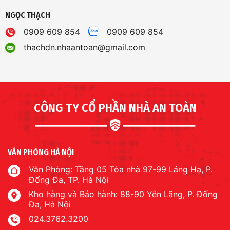
NGỌC THẠCH
0909 609 854
0909 609 854
thachdn.nhaantoan@gmail.com
CÔNG TY CỔ PHẦN NHÀ AN TOÀN
VĂN PHÒNG HÀ NỘI
Văn Phòng: Tầng 05 Tòa nhà 97-99 Láng Hạ, P.
Đống Đa, TP. Hà Nội
Kho hàng và Bảo hành: 88-90 Yên Lãng, P. Đống
Đa, Hà Nội
024.3762.3200