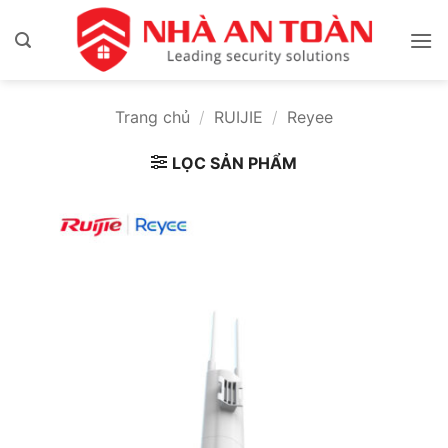
Bỏ
qua
nội
dung
Trang chủ
/
RUIJIE
/
Reyee
LỌC SẢN PHẨM