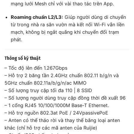
mạng lưới Mesh chỉ với vài thao tác trên App.
Roaming chuẩn L2/L3:
Giúp người dùng di chuyển
từ trong nhà ra sân vườn mà kết nối Wi-Fi vẫn liền
mạch, không bị ngắt quãng khi chuyển đổi trạm
phát.
Thông số kỹ thuật
– Tốc độ lên đến 1.267Gbps
– Hỗ trợ 2 băng tần 2.4GHz chuẩn 802.11 b/g/n và
5GHz chuẩn 802.11a/b/g/n/ac MIMO
– Số lượng truy cập tối đa 110 | 8 SSID
– Số lượng người dùng truy cập đồng thời đề xuất 96
– 1 cổng RJ45 10/100/1000M Base-T Ethernet.
– Hỗ trợ nguồn 802.3at PoE / 24VpassivePoE
– Anten có thể tháo rời và thay thế bằng loại anten
khác (chỉ hỗ trợ các mã anten của Ruijie)