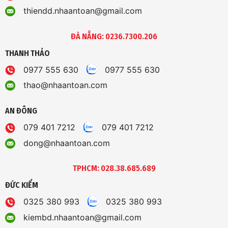
thiendd.nhaantoan@gmail.com
ĐÀ NẴNG: 0236.7300.206
THANH THẢO
0977 555 630
0977 555 630
thao@nhaantoan.com
AN ĐÔNG
079 401 7212
079 401 7212
dong@nhaantoan.com
TPHCM: 028.38.685.689
ĐỨC KIỂM
0325 380 993
0325 380 993
kiembd.nhaantoan@gmail.com