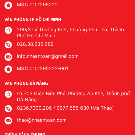
MST: 0101295222
VĂN PHÒNG TP HỒ CHÍ MINH
299/3 Lý Thường Kiệt, Phường Phú Thọ, Thành
Phố Hồ Chí Minh
028.38.685.689
info.nhaantoan@gmail.com
MST: 0101295222-001
VĂN PHÒNG ĐÀ NẴNG
số 703 Điện Biên Phủ, Phường An Khê, Thành phố
Đà Nẵng
0236.7300.206 / 0977 555 630 (Ms Thảo)
thao@nhaantoan.com
CHÍNH SÁCH CHUNG