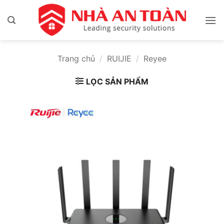
Bỏ
qua
nội
dung
Trang chủ
/
RUIJIE
/
Reyee
LỌC SẢN PHẨM