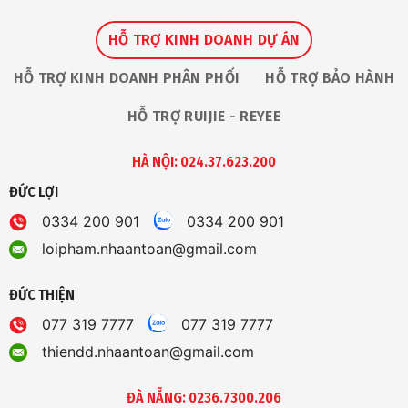
HỖ TRỢ KINH DOANH DỰ ÁN
HỖ TRỢ KINH DOANH PHÂN PHỐI
HỖ TRỢ BẢO HÀNH
HỖ TRỢ RUIJIE - REYEE
HÀ NỘI: 024.37.623.200
ĐỨC LỢI
0334 200 901
0334 200 901
loipham.nhaantoan@gmail.com
ĐỨC THIỆN
077 319 7777
077 319 7777
thiendd.nhaantoan@gmail.com
ĐÀ NẴNG: 0236.7300.206