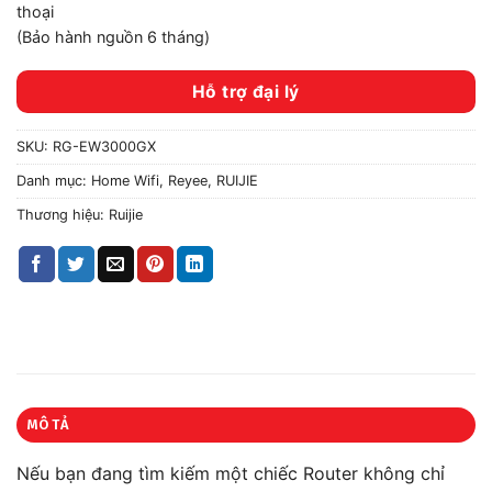
thoại
(Bảo hành nguồn 6 tháng)
Hỗ trợ đại lý
SKU:
RG-EW3000GX
Danh mục:
Home Wifi
,
Reyee
,
RUIJIE
Thương hiệu:
Ruijie
MÔ TẢ
Nếu bạn đang tìm kiếm một chiếc Router không chỉ