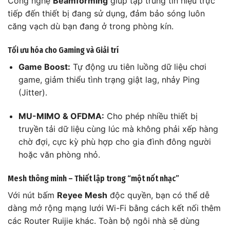
Công nghệ
Beamforming
giúp tập trung tín hiệu trực
tiếp đến thiết bị đang sử dụng, đảm bảo sóng luôn
căng vạch dù bạn đang ở trong phòng kín.
Tối ưu hóa cho Gaming và Giải trí
Game Boost:
Tự động ưu tiên luồng dữ liệu chơi
game, giảm thiểu tình trạng giật lag, nhảy Ping
(Jitter).
MU-MIMO & OFDMA:
Cho phép nhiều thiết bị
truyền tải dữ liệu cùng lúc mà không phải xếp hàng
chờ đợi, cực kỳ phù hợp cho gia đình đông người
hoặc văn phòng nhỏ.
Mesh thông minh – Thiết lập trong “một nốt nhạc”
Với nút bấm
Reyee Mesh
độc quyền, bạn có thể dễ
dàng mở rộng mạng lưới Wi-Fi bằng cách kết nối thêm
các Router Ruijie khác. Toàn bộ ngôi nhà sẽ dùng