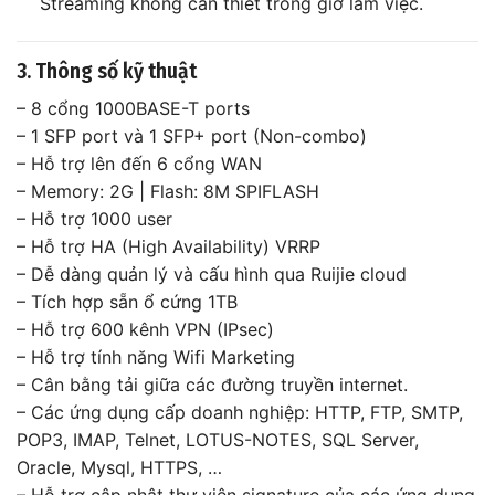
Streaming không cần thiết trong giờ làm việc.
3. Thông số kỹ thuật
– 8 cổng 1000BASE-T ports
– 1 SFP port và 1 SFP+ port (Non-combo)
– Hỗ trợ lên đến 6 cổng WAN
– Memory: 2G | Flash: 8M SPIFLASH
– Hỗ trợ 1000 user
– Hỗ trợ HA (High Availability) VRRP
– Dễ dàng quản lý và cấu hình qua Ruijie cloud
– Tích hợp sẵn ổ cứng 1TB
– Hỗ trợ 600 kênh VPN (IPsec)
– Hỗ trợ tính năng Wifi Marketing
– Cân bằng tải giữa các đường truyền internet.
– Các ứng dụng cấp doanh nghiệp: HTTP, FTP, SMTP,
POP3, IMAP, Telnet, LOTUS-NOTES, SQL Server,
Oracle, Mysql, HTTPS, …