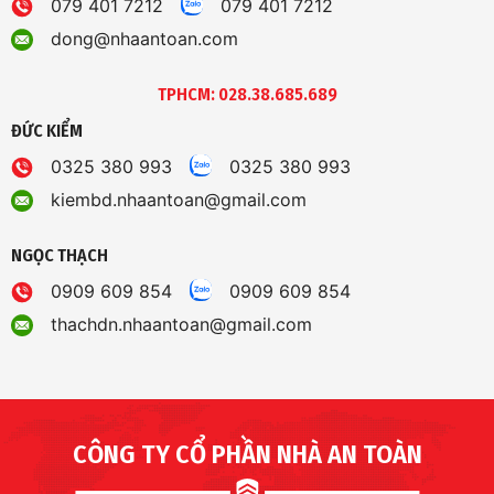
079 401 7212
079 401 7212
dong@nhaantoan.com
TPHCM: 028.38.685.689
ĐỨC KIỂM
0325 380 993
0325 380 993
kiembd.nhaantoan@gmail.com
NGỌC THẠCH
0909 609 854
0909 609 854
thachdn.nhaantoan@gmail.com
CÔNG TY CỔ PHẦN NHÀ AN TOÀN