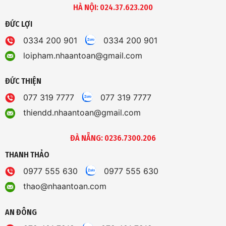
HÀ NỘI: 024.37.623.200
ĐỨC LỢI
0334 200 901
0334 200 901
loipham.nhaantoan@gmail.com
ĐỨC THIỆN
077 319 7777
077 319 7777
thiendd.nhaantoan@gmail.com
ĐÀ NẴNG: 0236.7300.206
THANH THẢO
0977 555 630
0977 555 630
thao@nhaantoan.com
AN ĐÔNG