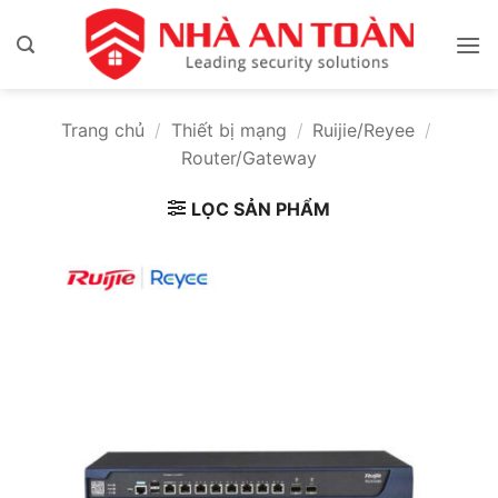
Bỏ
qua
nội
dung
Trang chủ
/
Thiết bị mạng
/
Ruijie/Reyee
/
Router/Gateway
LỌC SẢN PHẨM