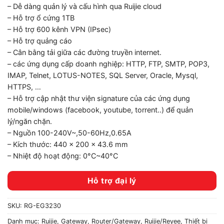
– Dễ dàng quản lý và cấu hình qua Ruijie cloud
– Hỗ trợ ổ cứng 1TB
– Hỗ trợ 600 kênh VPN (IPsec)
– Hỗ trợ quảng cáo
– Cân bằng tải giữa các đường truyền internet.
– các ứng dụng cấp doanh nghiệp: HTTP, FTP, SMTP, POP3,
IMAP, Telnet, LOTUS-NOTES, SQL Server, Oracle, Mysql,
HTTPS, …
– Hỗ trợ cập nhật thư viện signature của các ứng dụng
mobile/windows (facebook, youtube, torrent..) để quản
lý/ngăn chặn.
– Nguồn 100-240V~,50-60Hz,0.65A
– Kích thước: 440 × 200 × 43.6 mm
– Nhiệt độ hoạt động: 0°C~40°C
Hỗ trợ đại lý
SKU:
RG-EG3230
Danh mục:
Ruijie
,
Gateway
,
Router/Gateway
,
Ruijie/Reyee
,
Thiết bị