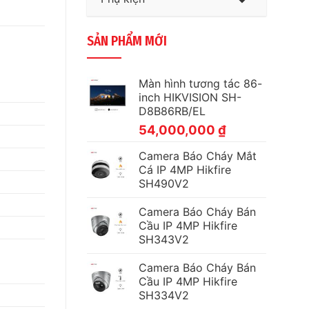
SẢN PHẨM MỚI
Màn hình tương tác 86-
inch HIKVISION SH-
D8B86RB/EL
54,000,000
₫
Camera Báo Cháy Mắt
Cá IP 4MP Hikfire
SH490V2
Camera Báo Cháy Bán
Cầu IP 4MP Hikfire
SH343V2
Camera Báo Cháy Bán
Cầu IP 4MP Hikfire
SH334V2