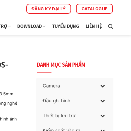
ĐĂNG KÝ ĐẠI LÝ
CATALOGUE
TRỢ
DOWNLOAD
TUYỂN DỤNG
LIÊN HỆ
DS-
DANH MỤC SẢN PHẨM
Camera
-13.5mm.
Đầu ghi hình
ông nghệ
Thiết bị lưu trữ
 hình ảnh
Kiểm soát vào ra