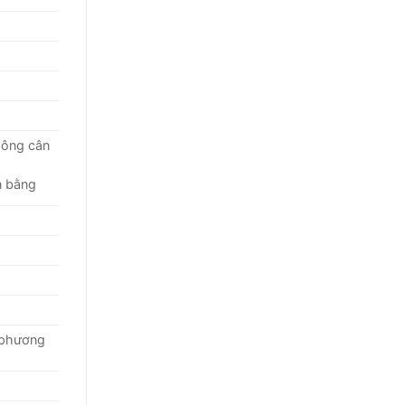
không cân
ân bằng
à phương