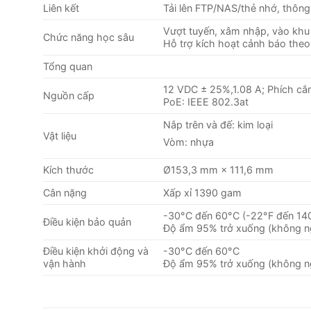
Liên kết
Tải lên FTP/NAS/thẻ nhớ, thông 
Vượt tuyến, xâm nhập, vào khu 
Chức năng học sâu
Hỗ trợ kích hoạt cảnh báo theo 
Tổng quan
12 VDC ± 25%,1.08 A; Phích cắ
Nguồn cấp
PoE: IEEE 802.3at
Nắp trên và đế: kim loại
Vật liệu
Vòm: nhựa
Kích thước
Ø153,3 mm × 111,6 mm
Cân nặng
Xấp xỉ 1390 gam
-30°C đến 60°C (-22°F đến 140
Điều kiện bảo quản
Độ ẩm 95% trở xuống (không n
Điều kiện khởi động và
-30°C đến 60°C
vận hành
Độ ẩm 95% trở xuống (không n