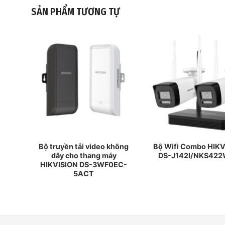
SẢN PHẨM TƯƠNG TỰ
 IP
Bộ truyền tải video không
Bộ Wifi Combo HIK
2 MP
dây cho thang máy
DS-J142I/NKS42
HIKVISION DS-3WF0EC-
5ACT