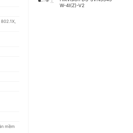
W-4I(Z)-V2
 802.1X,
hần mềm