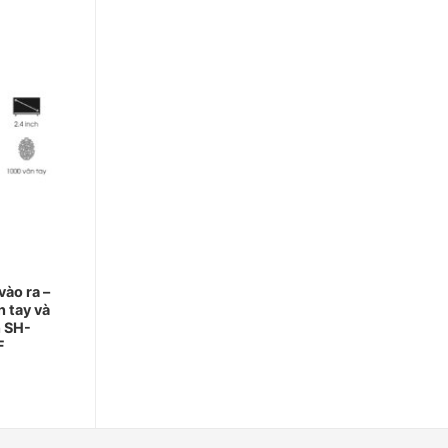
vào ra –
 tay và
n SH-
F