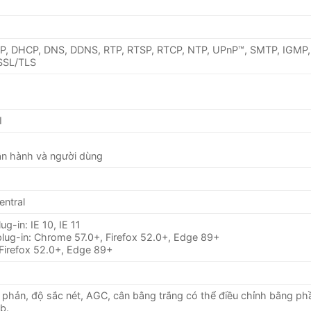
TP, DHCP, DNS, DDNS, RTP, RTSP, RTCP, NTP, UPnP™, SMTP, IGMP,
 SSL/TLS
I
vận hành và người dùng
ntral
g-in: IE 10, IE 11
plug-in: Chrome 57.0+, Firefox 52.0+, Edge 89+
Firefox 52.0+, Edge 89+
 phản, độ sắc nét, AGC, cân bằng trắng có thể điều chỉnh bằng p
b.