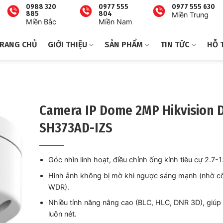
0988 320
0977 555
0977 555 630
885
804
Miền Trung
Miền Bắc
Miền Nam
RANG CHỦ
GIỚI THIỆU
SẢN PHẨM
TIN TỨC
HỖ 
Camera IP Dome 2MP Hikvision 
SH373AD-IZS
Góc nhìn linh hoạt, điều chỉnh ống kính tiêu cự 2.7
Hình ảnh không bị mờ khi ngược sáng mạnh (nhờ c
WDR).
Nhiều tính năng nâng cao (BLC, HLC, DNR 3D), giúp
luôn nét.