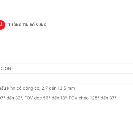
TẢ
THÔNG TIN BỔ SUNG
GC ON)
thấu kính có động cơ, 2,7 đến 13,5 mm
7° đến 32°, FOV dọc 56° đến 18°, FOV chéo 128° đến 37°