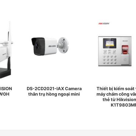
VISION
DS-2CD2021-IAX Camera
Thiết bị kiểm soát 
2W0H
thân trụ hồng ngoại mini
máy chấm công vân
thẻ từ Hikvisio
K1T9803M