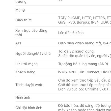
trường
Mạng
TCP/IP, ICMP, HTTP, HTTPS, F
Giao thức
QoS, IPv6, Bonjour, IPv4, UDP,
Xem trực tiếp đồng
Lên đến 6 kênh
thời
API
Giao diện video mạng mở, ISAP
Tối đa 32 người dùng.
Người dùng/Máy chủ
3 cấp độ: quản trị viên, người 
Lưu trữ mạng
Tự động bổ sung mạng (ANR)
Khách hàng
iVMS-4200,Hik-Connect, Hik-Ce
Chế độ xem trực tiếp yêu cầu plu
Trình duyệt web
Chế độ xem trực tiếp miễn phí 
Dịch vụ cục bộ: Chrome 57.0+, 
Hình ảnh
Độ bão hòa, độ sáng, độ tương
Cài đặt hình ảnh
máy khách hoặc trình duyệt we