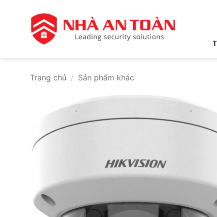
Bỏ
qua
nội
dung
T
Trang chủ
/
Sản phẩm khác