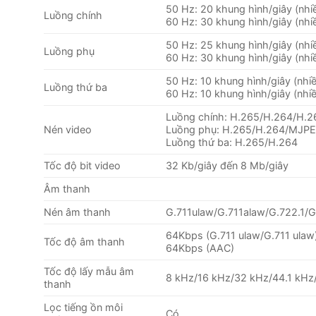
50 Hz: 20 khung hình/giây (nhi
Luồng chính
60 Hz: 30 khung hình/giây (nhi
50 Hz: 25 khung hình/giây (nhi
Luồng phụ
60 Hz: 30 khung hình/giây (nhi
50 Hz: 10 khung hình/giây (nhiề
Luồng thứ ba
60 Hz: 10 khung hình/giây (nhiề
Luồng chính: H.265/H.264/H.
Nén video
Luồng phụ: H.265/H.264/MJP
Luồng thứ ba: H.265/H.264
Tốc độ bit video
32 Kb/giây đến 8 Mb/giây
Âm thanh
Nén âm thanh
G.711ulaw/G.711alaw/G.722.1
64Kbps (G.711 ulaw/G.711 ulaw
Tốc độ âm thanh
64Kbps (AAC)
Tốc độ lấy mẫu âm
8 kHz/16 kHz/32 kHz/44.1 kHz
thanh
Lọc tiếng ồn môi
Có