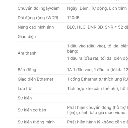
Chuyển đổi ngày/đêm
Ngày, Đêm, Tự động, Lịch trình
Dải động rộng (WDR)
120dB
Nâng cao hình ảnh
BLC, HLC, DNR 3D, SNR ≥ 52 d
Giao diện
1 đầu vào (đầu vào), tối đa. bi
bằng;
Âm thanh
1 đầu ra (đầu ra), tối đa. biên 
Báo động
1A 1 đầu vào, 1 đầu ra (tối đa 1
Giao diện Ethernet
1 cổng Ethernet tự thích ứng 
Lưu trữ
Tích hợp khe cắm thẻ nhớ, hỗ t
Sự kiện
Phát hiện chuyển động (hỗ trợ 
Sự kiện cơ bản
tiện)), cảnh báo giả mạo video, 
Sự kiện thông minh
Phát hiện hành lý không cần giá