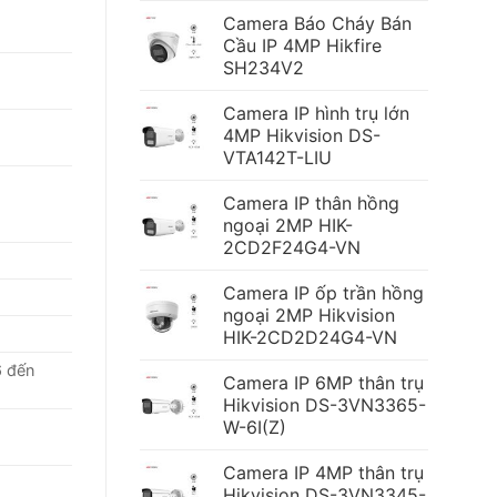
Camera Báo Cháy Bán
Cầu IP 4MP Hikfire
SH234V2
Camera IP hình trụ lớn
4MP Hikvision DS-
VTA142T-LIU
Camera IP thân hồng
ngoại 2MP HIK-
2CD2F24G4-VN
Camera IP ốp trần hồng
ngoại 2MP Hikvision
HIK-2CD2D24G4-VN
6 đến
Camera IP 6MP thân trụ
Hikvision DS-3VN3365-
W-6I(Z)
Camera IP 4MP thân trụ
Hikvision DS-3VN3345-