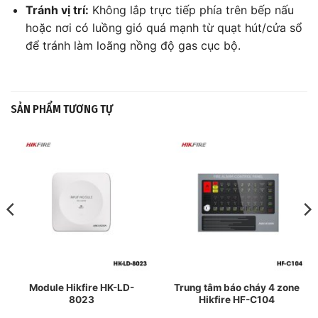
Tránh vị trí:
Không lắp trực tiếp phía trên bếp nấu
hoặc nơi có luồng gió quá mạnh từ quạt hút/cửa sổ
để tránh làm loãng nồng độ gas cục bộ.
SẢN PHẨM TƯƠNG TỰ
Module Hikfire HK-LD-
Trung tâm báo cháy 4 zone
8023
Hikfire HF-C104