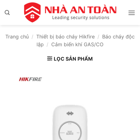
Bỏ
qua
nội
dung
Trang chủ
/
Thiết bị báo cháy Hikfire
/
Báo cháy độc
lập
/
Cảm biến khí GAS/CO
LỌC SẢN PHẨM