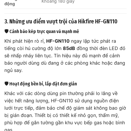
Khoảng 180 giây
động
3. Những ưu điểm vượt trội của Hikfire HF-GN110
🛡️ Cảnh báo kép trực quan và mạnh mẽ
Khi phát hiện rò rỉ,
HF-GN110
ngay lập tức phát ra
tiếng còi hú cường độ lớn
85dB
đồng thời đèn LED đỏ
sẽ nhấp nháy liên tục. Tín hiệu này đủ mạnh để cảnh
báo người dùng dù đang ở các phòng khác hoặc đang
ngủ say.
🛡️ Hoạt động bền bỉ, lắp đặt đơn giản
Khác với các dòng dùng pin thường phải lo lắng về
việc hết năng lượng, HF-GN110 sử dụng nguồn điện
lưới trực tiếp, đảm bảo chế độ giám sát không bao giờ
bị gián đoạn. Thiết bị có thiết kế nhỏ gọn, thẩm mỹ,
phù hợp để gắn tường gần khu vực bếp gas hoặc bình
gas.