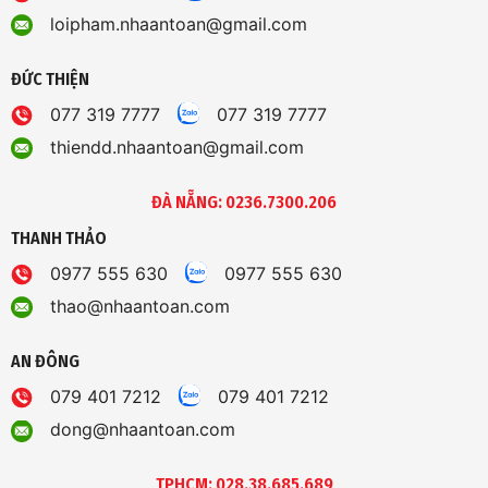
loipham.nhaantoan@gmail.com
ĐỨC THIỆN
077 319 7777
077 319 7777
thiendd.nhaantoan@gmail.com
ĐÀ NẴNG: 0236.7300.206
THANH THẢO
0977 555 630
0977 555 630
thao@nhaantoan.com
AN ĐÔNG
079 401 7212
079 401 7212
dong@nhaantoan.com
TPHCM: 028.38.685.689