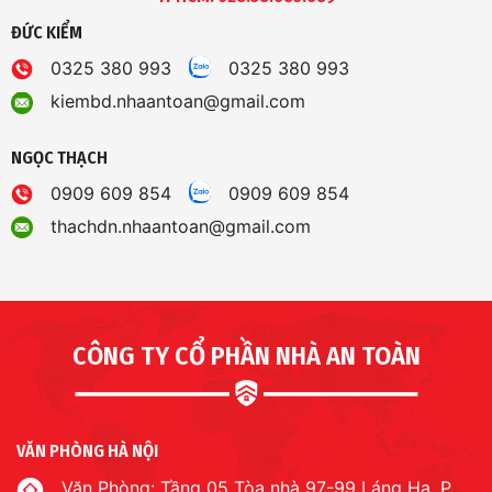
ĐỨC KIỂM
0325 380 993
0325 380 993
kiembd.nhaantoan@gmail.com
NGỌC THẠCH
0909 609 854
0909 609 854
thachdn.nhaantoan@gmail.com
CÔNG TY CỔ PHẦN NHÀ AN TOÀN
VĂN PHÒNG HÀ NỘI
Văn Phòng: Tầng 05 Tòa nhà 97-99 Láng Hạ, P.