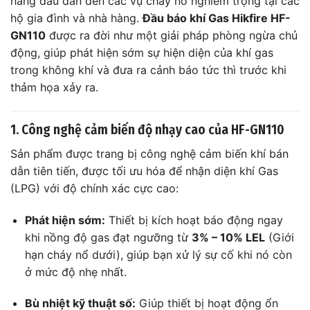
hàng đầu dẫn đến các vụ cháy nổ nghiêm trọng tại các
hộ gia đình và nhà hàng.
Đầu báo khí Gas Hikfire HF-
GN110
được ra đời như một giải pháp phòng ngừa chủ
động, giúp phát hiện sớm sự hiện diện của khí gas
trong không khí và đưa ra cảnh báo tức thì trước khi
thảm họa xảy ra.
1. Công nghệ cảm biến độ nhạy cao của HF-GN110
Sản phẩm được trang bị công nghệ cảm biến khí bán
dẫn tiên tiến, được tối ưu hóa để nhận diện khí Gas
(LPG) với độ chính xác cực cao:
Phát hiện sớm:
Thiết bị kích hoạt báo động ngay
khi nồng độ gas đạt ngưỡng từ
3% – 10% LEL
(Giới
hạn cháy nổ dưới), giúp bạn xử lý sự cố khi nó còn
ở mức độ nhẹ nhất.
Bù nhiệt kỹ thuật số:
Giúp thiết bị hoạt động ổn