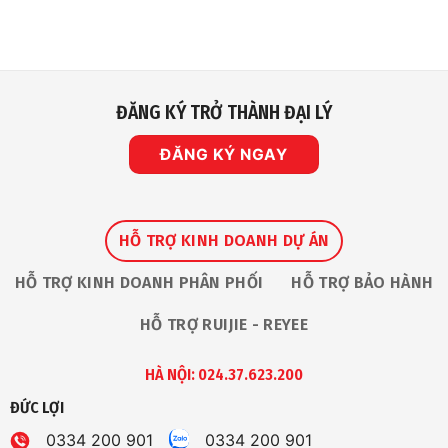
ĐĂNG KÝ TRỞ THÀNH ĐẠI LÝ
ĐĂNG KÝ NGAY
HỖ TRỢ KINH DOANH DỰ ÁN
HỖ TRỢ KINH DOANH PHÂN PHỐI
HỖ TRỢ BẢO HÀNH
HỖ TRỢ RUIJIE - REYEE
HÀ NỘI: 024.37.623.200
ĐỨC LỢI
0334 200 901
0334 200 901