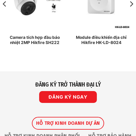
Camera tích hợp đầu báo
Module điều khiển địa chỉ
nhiệt 2MP Hikfire SH222
Hikfire HK-LD-8024
ĐĂNG KÝ TRỞ THÀNH ĐẠI LÝ
ĐĂNG KÝ NGAY
HỖ TRỢ KINH DOANH DỰ ÁN
HỖ TRỢ KINH DOANH PHÂN PHỐI
HỖ TRỢ BẢO HÀNH