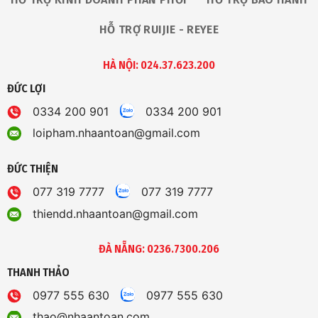
HỖ TRỢ RUIJIE - REYEE
HÀ NỘI: 024.37.623.200
ĐỨC LỢI
0334 200 901
0334 200 901
loipham.nhaantoan@gmail.com
ĐỨC THIỆN
077 319 7777
077 319 7777
thiendd.nhaantoan@gmail.com
ĐÀ NẴNG: 0236.7300.206
THANH THẢO
0977 555 630
0977 555 630
thao@nhaantoan.com