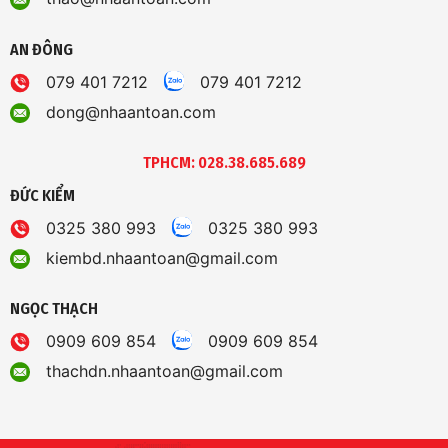
AN ĐÔNG
079 401 7212
079 401 7212
dong@nhaantoan.com
TPHCM: 028.38.685.689
ĐỨC KIỂM
0325 380 993
0325 380 993
kiembd.nhaantoan@gmail.com
NGỌC THẠCH
0909 609 854
0909 609 854
thachdn.nhaantoan@gmail.com