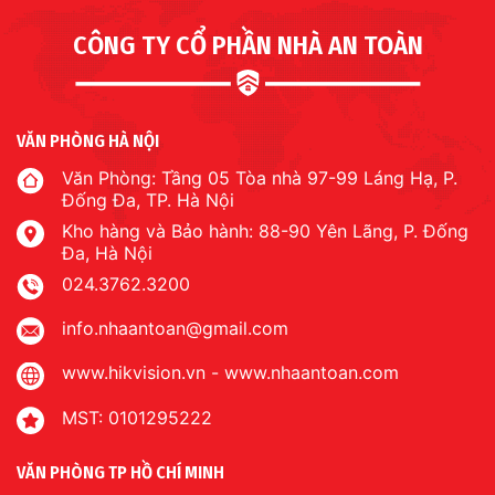
CÔNG TY CỔ PHẦN NHÀ AN TOÀN
VĂN PHÒNG HÀ NỘI
Văn Phòng: Tầng 05 Tòa nhà 97-99 Láng Hạ, P.
Đống Đa, TP. Hà Nội
Kho hàng và Bảo hành: 88-90 Yên Lãng, P. Đống
Đa, Hà Nội
024.3762.3200
info.nhaantoan@gmail.com
www.hikvision.vn
-
www.nhaantoan.com
MST: 0101295222
VĂN PHÒNG TP HỒ CHÍ MINH