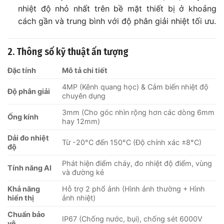
nhiệt độ nhỏ nhất trên bề mặt thiết bị ở khoảng
cách gần và trung bình với độ phân giải nhiệt tối ưu.
2. Thông số kỹ thuật ấn tượng
Đặc tính
Mô tả chi tiết
4MP (Kênh quang học) & Cảm biến nhiệt độ
Độ phân giải
chuyên dụng
3mm (Cho góc nhìn rộng hơn các dòng 6mm
Ống kính
hay 12mm)
Dải đo nhiệt
Từ -20°C đến 150°C (Độ chính xác ±8°C)
độ
Phát hiện điểm cháy, đo nhiệt độ điểm, vùng
Tính năng AI
và đường kẻ
Khả năng
Hỗ trợ 2 phổ ảnh (Hình ảnh thường + Hình
hiển thị
ảnh nhiệt)
Chuẩn bảo
IP67 (Chống nước, bụi), chống sét 6000V
vệ