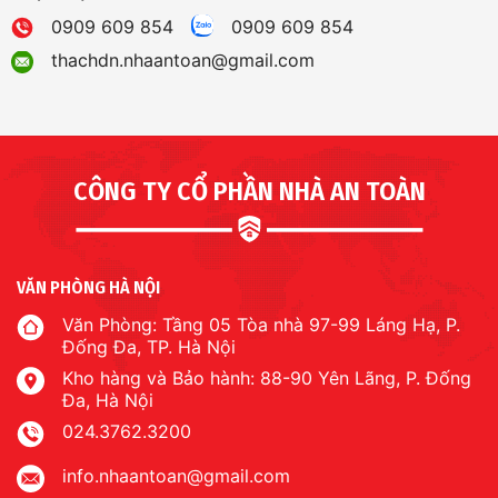
0909 609 854
0909 609 854
thachdn.nhaantoan@gmail.com
CÔNG TY CỔ PHẦN NHÀ AN TOÀN
VĂN PHÒNG HÀ NỘI
Văn Phòng: Tầng 05 Tòa nhà 97-99 Láng Hạ, P.
Đống Đa, TP. Hà Nội
Kho hàng và Bảo hành: 88-90 Yên Lãng, P. Đống
Đa, Hà Nội
024.3762.3200
info.nhaantoan@gmail.com