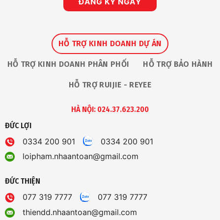
ĐĂNG KÝ NGAY
HỖ TRỢ KINH DOANH DỰ ÁN
HỖ TRỢ KINH DOANH PHÂN PHỐI
HỖ TRỢ BẢO HÀNH
HỖ TRỢ RUIJIE - REYEE
HÀ NỘI: 024.37.623.200
ĐỨC LỢI
0334 200 901
0334 200 901
loipham.nhaantoan@gmail.com
ĐỨC THIỆN
077 319 7777
077 319 7777
thiendd.nhaantoan@gmail.com