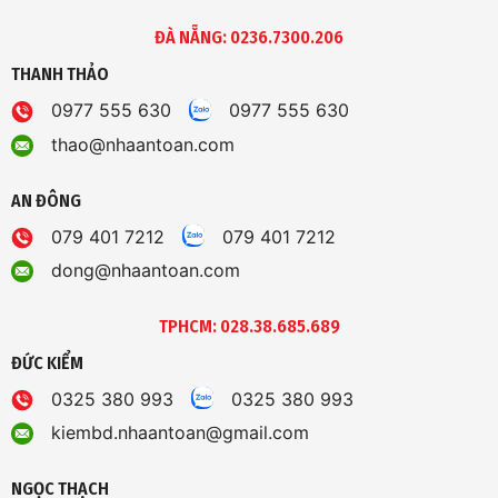
ĐÀ NẴNG: 0236.7300.206
THANH THẢO
0977 555 630
0977 555 630
thao@nhaantoan.com
AN ĐÔNG
079 401 7212
079 401 7212
dong@nhaantoan.com
TPHCM: 028.38.685.689
ĐỨC KIỂM
0325 380 993
0325 380 993
kiembd.nhaantoan@gmail.com
NGỌC THẠCH