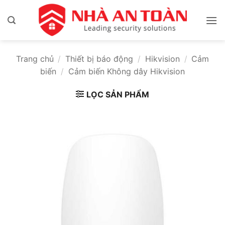
Bỏ
qua
nội
dung
Trang chủ
/
Thiết bị báo động
/
Hikvision
/
Cảm
biến
/
Cảm biến Không dây Hikvision
LỌC SẢN PHẨM