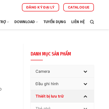
ĐĂNG KÝ ĐẠI LÝ
CATALOGUE
TRỢ
DOWNLOAD
TUYỂN DỤNG
LIÊN HỆ
DANH MỤC SẢN PHẨM
Camera
Đầu ghi hình
D
Thiết bị lưu trữ
Thẻ nhớ