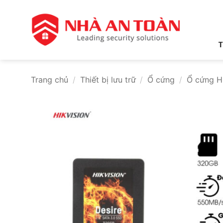
Bỏ
qua
nội
dung
T
Trang chủ
/
Thiết bị lưu trữ
/
Ổ cứng
/
Ổ cứng Hi