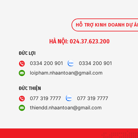
HỖ TRỢ KINH DOANH DỰ Á
HÀ NỘI: 024.37.623.200
ĐỨC LỢI
0334 200 901
0334 200 901
loipham.nhaantoan@gmail.com
ĐỨC THIỆN
077 319 7777
077 319 7777
thiendd.nhaantoan@gmail.com