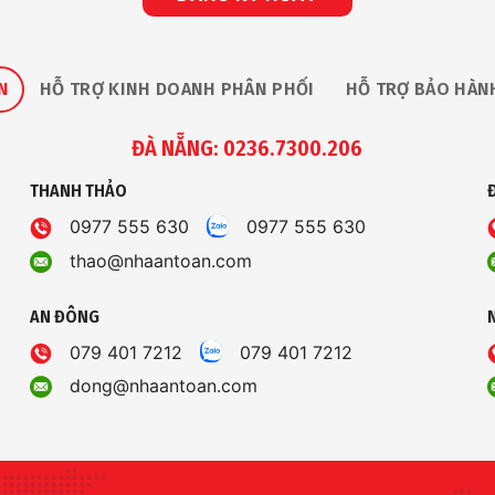
N
HỖ TRỢ KINH DOANH PHÂN PHỐI
HỖ TRỢ BẢO HÀN
ĐÀ NẴNG: 0236.7300.206
THANH THẢO
0977 555 630
0977 555 630
thao@nhaantoan.com
AN ĐÔNG
079 401 7212
079 401 7212
dong@nhaantoan.com