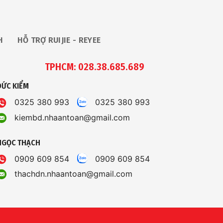
H
HỖ TRỢ RUIJIE - REYEE
TPHCM: 028.38.685.689
ĐỨC KIỂM
0325 380 993
0325 380 993
kiembd.nhaantoan@gmail.com
NGỌC THẠCH
0909 609 854
0909 609 854
thachdn.nhaantoan@gmail.com