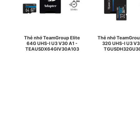
lite
Thẻ nhớ TeamGroup Elite
Thẻ nhớ TeamGrou
1 –
64G UHS-I U3 V30 A1 -
32G UHS-I U3 V3
103
TEAUSDX64GIV30A103
TGUSDH32GU3