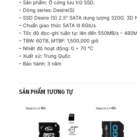
– Sản phẩm: Ổ cứng lưu trữ SSD.
– Dòng series: Desire(S)
– SSD Desire (S) 2.5″ SATA dung lượng 320G, 3D
– Chuẩn giao thức SATA III 6Gb/s
– Tốc độ đọc-ghi tuần tự: lên đến 550MB/s – 480
– TBW: 60TB, MTBF: 1,500,000 giờ
– Nhiệt độ hoạt động: 0 ~ 70 °C
– Xuất xứ: Trung Quốc
– Bảo hành: 3 năm
SẢN PHẨM TƯƠNG TỰ