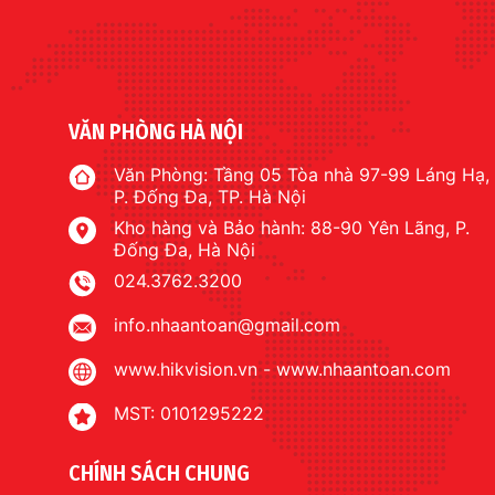
VĂN PHÒNG HÀ NỘI
Văn Phòng: Tầng 05 Tòa nhà 97-99 Láng Hạ,
P. Đống Đa, TP. Hà Nội
Kho hàng và Bảo hành: 88-90 Yên Lãng, P.
Đống Đa, Hà Nội
024.3762.3200
info.nhaantoan@gmail.com
www.hikvision.vn
-
www.nhaantoan.com
MST: 0101295222
CHÍNH SÁCH CHUNG