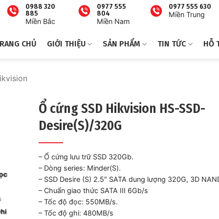
0988 320
0977 555
0977 555 630
885
804
Miền Trung
Miền Bắc
Miền Nam
RANG CHỦ
GIỚI THIỆU
SẢN PHẨM
TIN TỨC
HỖ 
kvision
Ổ cứng SSD Hikvision HS-SSD-
Desire(S)/320G
– Ổ cứng lưu trữ SSD 320Gb.
– Dòng series: Minder(S).
– SSD Desire (S) 2.5″ SATA dung lượng 320G, 3D NAN
– Chuẩn giao thức SATA III 6Gb/s
– Tốc độ đọc: 550MB/s.
– Tốc độ ghi: 480MB/s