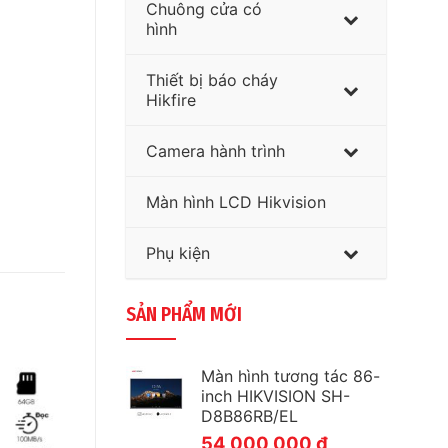
Chuông cửa có
hình
Thiết bị báo cháy
Hikfire
Camera hành trình
Màn hình LCD Hikvision
Phụ kiện
SẢN PHẨM MỚI
Màn hình tương tác 86-
inch HIKVISION SH-
D8B86RB/EL
54,000,000
₫