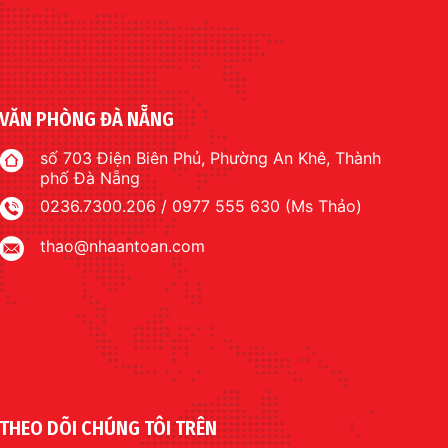
VĂN PHÒNG ĐÀ NẴNG
số 703 Điện Biên Phủ, Phường An Khê, Thành
phố Đà Nẵng
0236.7300.206 / 0977 555 630 (Ms Thảo)
thao@nhaantoan.com
THEO DÕI CHÚNG TÔI TRÊN