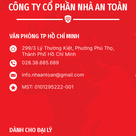
CÔNG TY CỔ PHẦN NHÀ AN TOÀN
VĂN PHÒNG TP HỒ CHÍ MINH
299/3 Lý Thường Kiệt, Phường Phú Thọ,
Thành Phố Hồ Chí Minh
028.38.685.689
info.nhaantoan@gmail.com
MST: 0101295222-001
DÀNH CHO ĐẠI LÝ