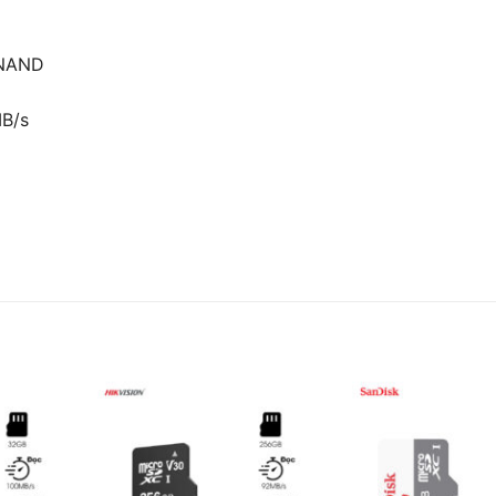
 NAND
MB/s