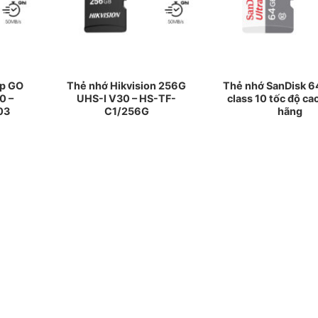
p GO
Thẻ nhớ Hikvision 256G
Thẻ nhớ SanDisk 6
0 –
UHS-I V30 – HS-TF-
class 10 tốc độ ca
03
C1/256G
hãng