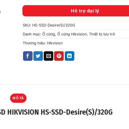
Hỗ trợ đại lý
SKU:
HS-SSD-Desire(S)/320G
Danh mục:
Ổ cứng
,
Ổ cứng Hikvision
,
Thiết bị lưu trữ
Thương hiệu:
Hikvision
MÔ TẢ
SSD HIKVISION HS-SSD-Desire(S)/320G