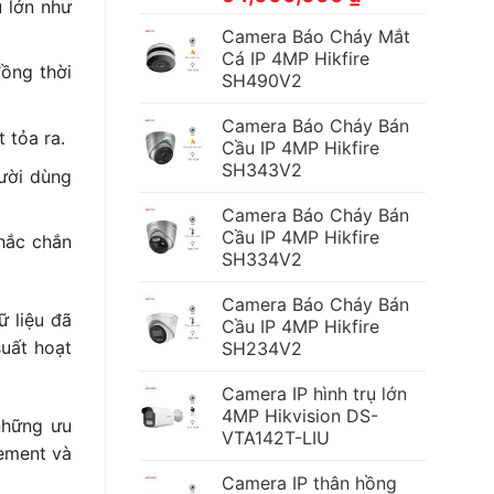
u lớn như
Camera Báo Cháy Mắt
Cá IP 4MP Hikfire
ồng thời
SH490V2
Camera Báo Cháy Bán
 tỏa ra.
Cầu IP 4MP Hikfire
SH343V2
ười dùng
Camera Báo Cháy Bán
Cầu IP 4MP Hikfire
hắc chắn
SH334V2
Camera Báo Cháy Bán
ữ liệu đã
Cầu IP 4MP Hikfire
suất hoạt
SH234V2
Camera IP hình trụ lớn
4MP Hikvision DS-
những ưu
VTA142T-LIU
ement và
Camera IP thân hồng