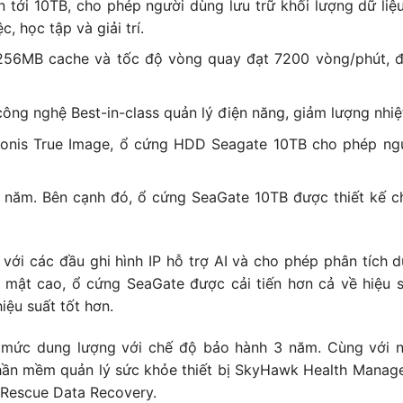
 tới 10TB, cho phép người dùng lưu trữ khối lượng dữ liệ
c, học tập và giải trí.
256MB cache và tốc độ vòng quay đạt 7200 vòng/phút, đ
công nghệ Best-in-class quản lý điện năng, giảm lượng nhiệt
nis True Image, ổ cứng HDD Seagate 10TB cho phép ng
 3 năm. Bên cạnh đó, ổ cứng SeaGate 10TB được thiết kế c
i các đầu ghi hình IP hỗ trợ AI và cho phép phân tích d
o mật cao, ổ cứng SeaGate được cải tiến hơn cả về hiệu 
iệu suất tốt hơn.
mức dung lượng với chế độ bảo hành 3 năm. Cùng với 
phần mềm quản lý sức khỏe thiết bị SkyHawk Health Manag
u Rescue Data Recovery.