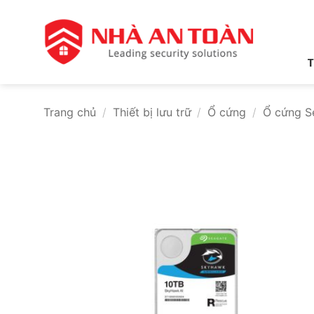
Bỏ
qua
nội
dung
T
Trang chủ
/
Thiết bị lưu trữ
/
Ổ cứng
/
Ổ cứng S