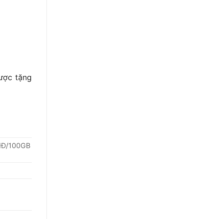
ược tặng
VNĐ/100GB