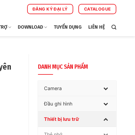
ĐĂNG KÝ ĐẠI LÝ
CATALOGUE
TRỢ
DOWNLOAD
TUYỂN DỤNG
LIÊN HỆ
yên
DANH MỤC SẢN PHẨM
Camera
Đầu ghi hình
Thiết bị lưu trữ
Thẻ nhớ