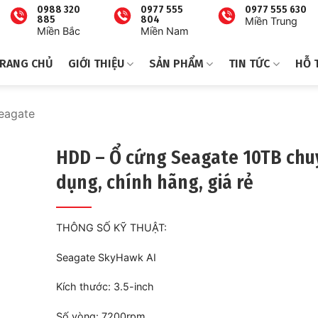
0988 320
0977 555
0977 555 630
885
804
Miền Trung
Miền Bắc
Miền Nam
RANG CHỦ
GIỚI THIỆU
SẢN PHẨM
TIN TỨC
HỖ 
eagate
HDD – Ổ cứng Seagate 10TB chu
dụng, chính hãng, giá rẻ
THÔNG SỐ KỸ THUẬT:
Seagate SkyHawk AI
Kích thước: 3.5-inch
Số vòng: 7200rpm