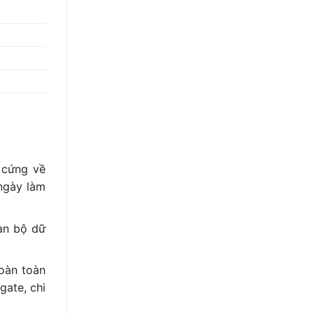
 cứng về
 ngày làm
oàn bộ dữ
oàn toàn
gate, chi