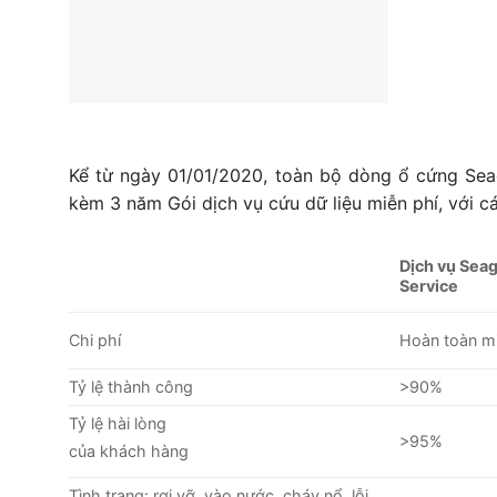
Kể từ ngày 01/01/2020, toàn bộ dòng ổ cứng Se
kèm 3 năm Gói dịch vụ cứu dữ liệu miễn phí, với c
Dịch vụ Sea
Service
Chi phí
Hoàn toàn mi
Tỷ lệ thành công
>90%
Tỷ lệ hài lòng
>95%
của khách hàng
Tình trạng: rơi vỡ, vào nước, cháy nổ, lỗi