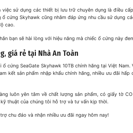
n việc sử dụng các thiết bị lưu trữ chuyên dụng là điều cấ
̀ng ổ cứng Skyhawk cũng nhằm đáp ứng nhu cầu sử dụng các t
 độ cao.
̣n sẽ hài lòng với hiệu năng mà chiếc ổ cứng này đem 
, giá rẻ tại Nhà An Toàn
i ổ cứng SeaGate Skyhawk 10TB chính hãng tại Việt Nam. 
am kết sản phẩm nhập khẩu chính hãng, nhiều ưu đãi hấp 
àng luôn yên tâm về chất lượng sản phẩm, có giấy tờ CO
kỹ thuật của chúng tôi hỗ trợ và tư vấn kịp thời.
trợ chu đáo và nhận nhiều ưu đãi ngay hôm nay!