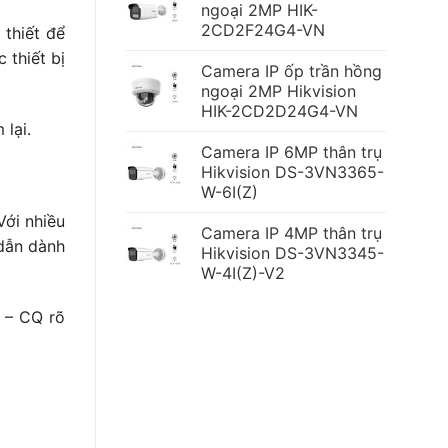
ngoại 2MP HIK-
2CD2F24G4-VN
p thiết để
hiết bị
Camera IP ốp trần hồng
ngoại 2MP Hikvision
HIK-2CD2D24G4-VN
lại.
Camera IP 6MP thân trụ
Hikvision DS-3VN3365-
W-6I(Z)
Với nhiều
Camera IP 4MP thân trụ
dẫn dành
Hikvision DS-3VN3345-
W-4I(Z)-V2
 – CQ rõ