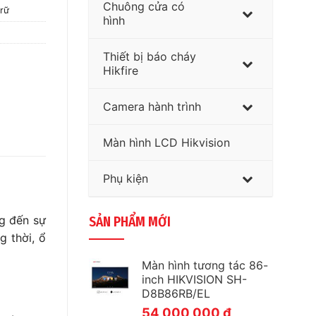
Chuông cửa có
trữ
hình
Thiết bị báo cháy
Hikfire
Camera hành trình
Màn hình LCD Hikvision
Phụ kiện
g đến sự
SẢN PHẨM MỚI
g thời, ổ
Màn hình tương tác 86-
inch HIKVISION SH-
D8B86RB/EL
54,000,000
₫