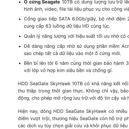
Ổ cứng Seagate
10TB có dung lượng lưu trữ lên
hình ảnh, video, file tài liệu phục vụ cho công việ
Cổng giao tiếp SATA 6.0Gb/giây, bộ nhớ đệm 
cung cấp 63 luồng dữ liệu HD cùng lúc.
Quản lý năng lượng với hiệu suất tối ưu nhờ có 
Dễ dàng nâng cấp nhờ sử dụng phần mềm Acro
sao chép tất cả dữ liệu vào một ổ cứng mới.
Bền bỉ lên tới 6 năm cùng thời gian bảo hành
với lớp vỏ hợp kim siêu bền và chống gỉ.
HDD SeaGate SkyHawk 10TB có khả năng kết nối vớ
thu thập trong thời gian thực. Không chỉ vậy, bả
động, cho phép mở rộng lưu trữ với độ tin cậy và h
Hiện nay, dòng HDD SeaGate SkyHawk có nhiều 
điểm vượt trội, thương hiệu SeaGate còn hỗ trợ 
các dịch vụ tùy chọn giải cứu và khôi phục dữ liệ