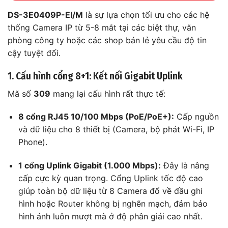
DS-3E0409P-EI/M
là sự lựa chọn tối ưu cho các hệ
thống Camera IP từ 5-8 mắt tại các biệt thự, văn
phòng công ty hoặc các shop bán lẻ yêu cầu độ tin
cậy tuyệt đối.
1. Cấu hình cổng 8+1: Kết nối Gigabit Uplink
Mã số
309
mang lại cấu hình rất thực tế:
8 cổng RJ45 10/100 Mbps (PoE/PoE+):
Cấp nguồn
và dữ liệu cho 8 thiết bị (Camera, bộ phát Wi-Fi, IP
Phone).
1 cổng Uplink Gigabit (1.000 Mbps):
Đây là nâng
cấp cực kỳ quan trọng. Cổng Uplink tốc độ cao
giúp toàn bộ dữ liệu từ 8 Camera đổ về đầu ghi
hình hoặc Router không bị nghẽn mạch, đảm bảo
hình ảnh luôn mượt mà ở độ phân giải cao nhất.