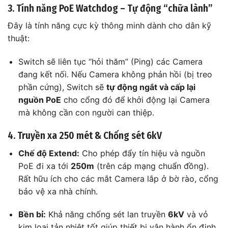
3. Tính năng PoE Watchdog – Tự động “chữa lành”
Đây là tính năng cực kỳ thông minh dành cho dân kỹ
thuật:
Switch sẽ liên tục “hỏi thăm” (Ping) các Camera
đang kết nối. Nếu Camera không phản hồi (bị treo
phần cứng), Switch sẽ
tự động ngắt và cấp lại
nguồn PoE
cho cổng đó để khởi động lại Camera
mà không cần con người can thiệp.
4. Truyền xa 250 mét & Chống sét 6kV
Chế độ Extend:
Cho phép đẩy tín hiệu và nguồn
PoE đi xa tới
250m
(trên cáp mạng chuẩn đồng).
Rất hữu ích cho các mắt Camera lắp ở bờ rào, cổng
bảo vệ xa nhà chính.
Bền bỉ:
Khả năng chống sét lan truyền
6kV
và vỏ
kim loại tản nhiệt tốt giúp thiết bị vận hành ổn định