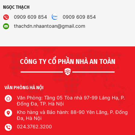
NGỌC THẠCH
0909 609 854
0909 609 854
thachdn.nhaantoan@gmail.com
CÔNG TY CỔ PHẦN NHÀ AN TOÀN
VĂN PHÒNG HÀ NỘI
Văn Phòng: Tầng 05 Tòa nhà 97-99 Láng Hạ, P.
Đống Đa, TP. Hà Nội
Kho hàng và Bảo hành: 88-90 Yên Lãng, P. Đống
Đa, Hà Nội
024.3762.3200