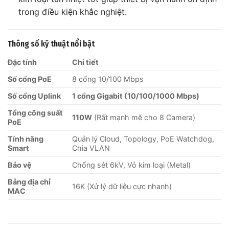
trong điều kiện khắc nghiệt.
Thông số kỹ thuật nổi bật
Đặc tính
Chi tiết
Số cổng PoE
8 cổng 10/100 Mbps
Số cổng Uplink
1 cổng Gigabit (10/100/1000 Mbps)
Tổng công suất
110W
(Rất mạnh mẽ cho 8 Camera)
PoE
Tính năng
Quản lý Cloud, Topology, PoE Watchdog,
Smart
Chia VLAN
Bảo vệ
Chống sét 6kV, Vỏ kim loại (Metal)
Bảng địa chỉ
16K (Xử lý dữ liệu cực nhanh)
MAC