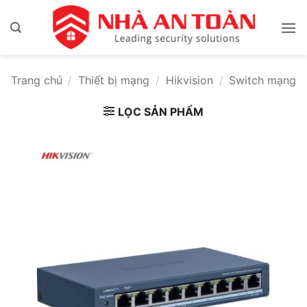
Bỏ
qua
nội
dung
Trang chủ
/
Thiết bị mạng
/
Hikvision
/
Switch mạng
LỌC SẢN PHẨM