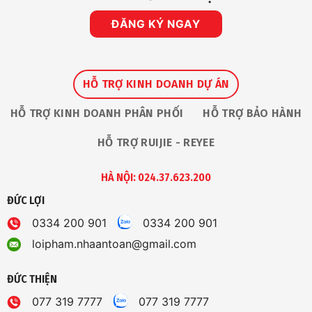
ĐĂNG KÝ NGAY
HỖ TRỢ KINH DOANH DỰ ÁN
HỖ TRỢ KINH DOANH PHÂN PHỐI
HỖ TRỢ BẢO HÀNH
HỖ TRỢ RUIJIE - REYEE
HÀ NỘI: 024.37.623.200
ĐỨC LỢI
0334 200 901
0334 200 901
loipham.nhaantoan@gmail.com
ĐỨC THIỆN
077 319 7777
077 319 7777