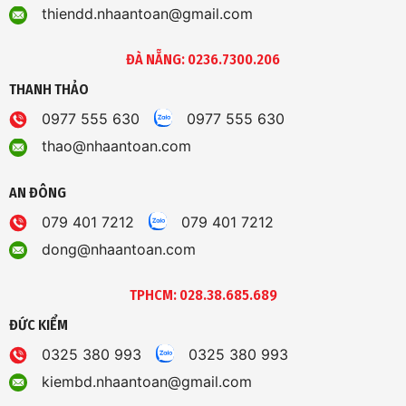
thiendd.nhaantoan@gmail.com
ĐÀ NẴNG: 0236.7300.206
THANH THẢO
0977 555 630
0977 555 630
thao@nhaantoan.com
AN ĐÔNG
079 401 7212
079 401 7212
dong@nhaantoan.com
TPHCM: 028.38.685.689
ĐỨC KIỂM
0325 380 993
0325 380 993
kiembd.nhaantoan@gmail.com