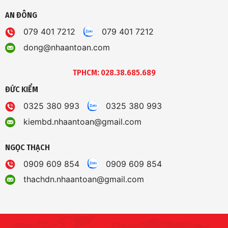
AN ĐÔNG
079 401 7212
079 401 7212
dong@nhaantoan.com
TPHCM: 028.38.685.689
ĐỨC KIỂM
0325 380 993
0325 380 993
kiembd.nhaantoan@gmail.com
NGỌC THẠCH
0909 609 854
0909 609 854
thachdn.nhaantoan@gmail.com