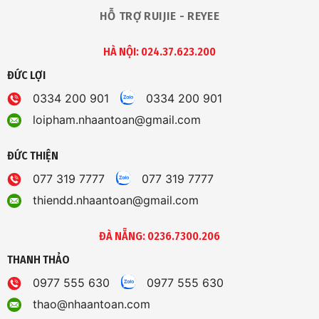
HỖ TRỢ RUIJIE - REYEE
HÀ NỘI: 024.37.623.200
ĐỨC LỢI
0334 200 901
0334 200 901
loipham.nhaantoan@gmail.com
ĐỨC THIỆN
077 319 7777
077 319 7777
thiendd.nhaantoan@gmail.com
ĐÀ NẴNG: 0236.7300.206
THANH THẢO
0977 555 630
0977 555 630
thao@nhaantoan.com