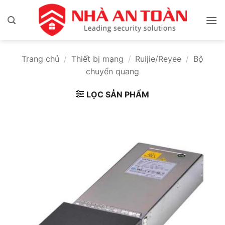
Bỏ
qua
nội
dung
Trang chủ
/
Thiết bị mạng
/
Ruijie/Reyee
/
Bộ
chuyển quang
LỌC SẢN PHẨM