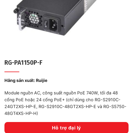
RG-PA1150P-F
Hãng sản xuất:
Ruijie
Module nguồn AC, công suất nguồn PoE 740W, tối đa 48
cổng PoE hoặc 24 cổng PoE+ (chỉ dùng cho RG-S2910C-
24GT2XS-HP-E, RG-S2910C-48GT2XS-HP-E và RG-S5750-
48GT4XS-HP-H)
Hỗ trợ đại lý