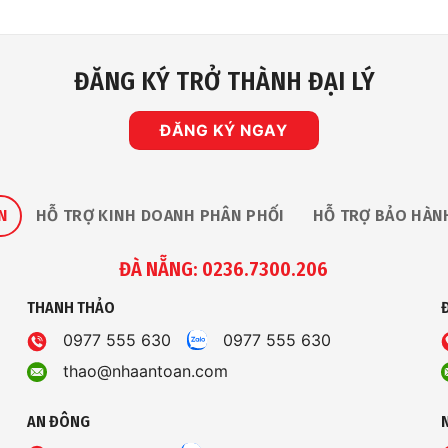
ĐĂNG KÝ TRỞ THÀNH ĐẠI LÝ
ĐĂNG KÝ NGAY
N
HỖ TRỢ KINH DOANH PHÂN PHỐI
HỖ TRỢ BẢO HÀN
ĐÀ NẴNG: 0236.7300.206
THANH THẢO
0977 555 630
0977 555 630
thao@nhaantoan.com
AN ĐÔNG