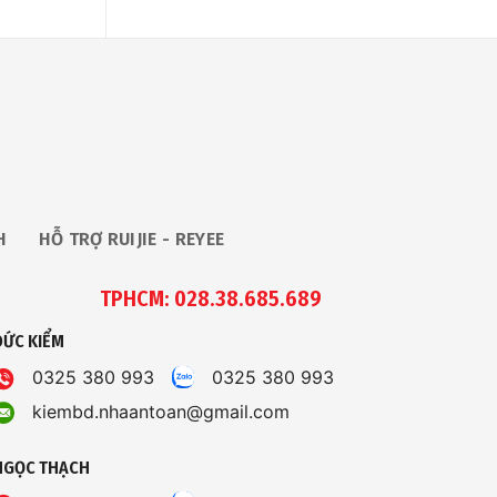
H
HỖ TRỢ RUIJIE - REYEE
TPHCM: 028.38.685.689
ĐỨC KIỂM
0325 380 993
0325 380 993
kiembd.nhaantoan@gmail.com
NGỌC THẠCH