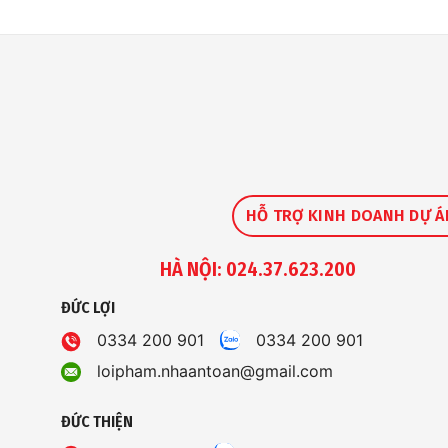
HỖ TRỢ KINH DOANH DỰ Á
HÀ NỘI: 024.37.623.200
ĐỨC LỢI
0334 200 901
0334 200 901
loipham.nhaantoan@gmail.com
ĐỨC THIỆN