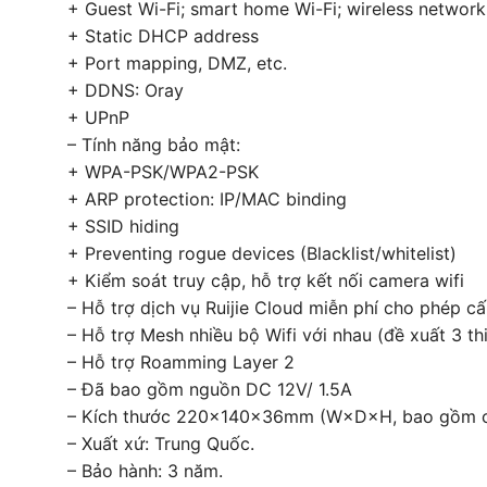
+ Guest Wi-Fi; smart home Wi-Fi; wireless network 
+ Static DHCP address
+ Port mapping, DMZ, etc.
+ DDNS: Oray
+ UPnP
– Tính năng bảo mật:
+ WPA-PSK/WPA2-PSK
+ ARP protection: IP/MAC binding
+ SSID hiding
+ Preventing rogue devices (Blacklist/whitelist)
+ Kiểm soát truy cập, hỗ trợ kết nối camera wifi
– Hỗ trợ dịch vụ Ruijie Cloud miễn phí cho phép cấ
– Hỗ trợ Mesh nhiều bộ Wifi với nhau (đề xuất 3 thi
– Hỗ trợ Roamming Layer 2
– Đã bao gồm nguồn DC 12V/ 1.5A
– Kích thước 220x140x36mm (W×D×H, bao gồm c
– Xuất xứ: Trung Quốc.
– Bảo hành: 3 năm.