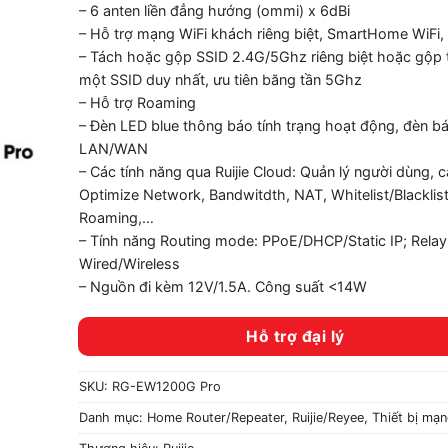
– 6 anten liền đẳng hướng (ommi) x 6dBi
– Hỗ trợ mạng WiFi khách riêng biệt, SmartHome WiFi, 
– Tách hoặc gộp SSID 2.4G/5Ghz riêng biệt hoặc gộp
một SSID duy nhất, ưu tiên băng tần 5Ghz
– Hỗ trợ Roaming
– Đèn LED blue thông báo tính trạng hoạt động, đèn báo
LAN/WAN
– Các tính năng qua Ruijie Cloud: Quản lý người dùng, c
Optimize Network, Bandwitdth, NAT, Whitelist/Blacklist
Roaming,…
– Tính năng Routing mode: PPoE/DHCP/Static IP; Rela
Wired/Wireless
– Nguồn đi kèm 12V/1.5A. Công suất <14W
Hỗ trợ đại lý
SKU:
RG-EW1200G Pro
Danh mục:
Home Router/Repeater
,
Ruijie/Reyee
,
Thiết bị mạ