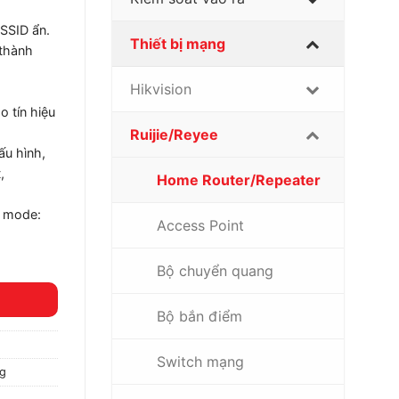
SSID ẩn.
Thiết bị mạng
 thành
Hikvision
 tín hiệu
Ruijie/Reyee
ấu hình,
,
Home Router/Repeater
y mode:
Access Point
Bộ chuyển quang
Bộ bắn điểm
Switch mạng
ng