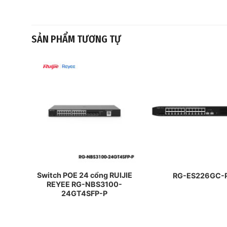
SẢN PHẨM TƯƠNG TỰ
ẾN
Switch POE 24 cổng RUIJIE
RG-ES226GC-
Y)
REYEE RG-NBS3100-
-E
24GT4SFP-P