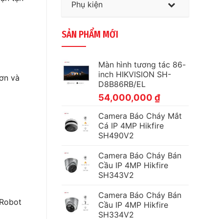
Phụ kiện
SẢN PHẨM MỚI
Màn hình tương tác 86-
inch HIKVISION SH-
hơn và
D8B86RB/EL
54,000,000
₫
Camera Báo Cháy Mắt
Cá IP 4MP Hikfire
SH490V2
Camera Báo Cháy Bán
Cầu IP 4MP Hikfire
SH343V2
Camera Báo Cháy Bán
 Robot
Cầu IP 4MP Hikfire
SH334V2