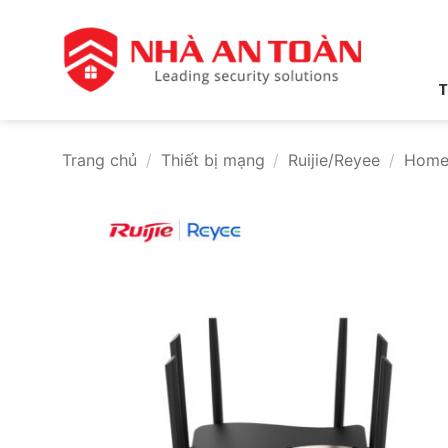
Bỏ
qua
nội
dung
T
Trang chủ
/
Thiết bị mạng
/
Ruijie/Reyee
/
Home 