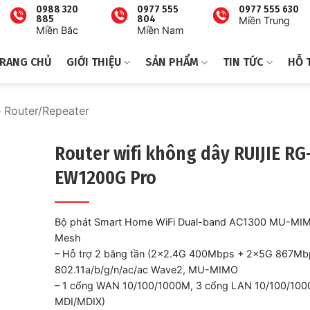
0988 320
0977 555
0977 555 630
885
804
Miền Trung
Miền Bắc
Miền Nam
RANG CHỦ
GIỚI THIỆU
SẢN PHẨM
TIN TỨC
HỖ 
Router/Repeater
Router wifi không dây RUIJIE RG
EW1200G Pro
Bộ phát Smart Home WiFi Dual-band AC1300 MU-MIM
Mesh
– Hỗ trợ 2 băng tần (2×2.4G 400Mbps + 2x5G 867Mb
802.11a/b/g/n/ac/ac Wave2, MU-MIMO
– 1 cổng WAN 10/100/1000M, 3 cổng LAN 10/100/100
MDI/MDIX)