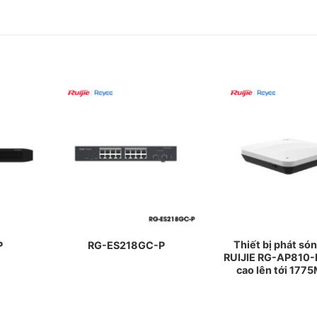
Thiết bị phát són
P
RG-ES218GC-P
RUIJIE RG-AP810-L
cao lên tới 177