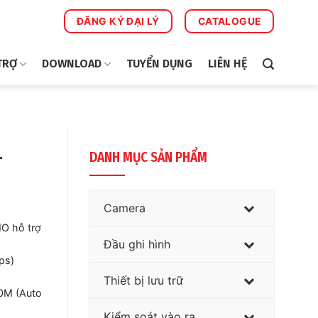
ĐĂNG KÝ ĐẠI LÝ
CATALOGUE
TRỢ
DOWNLOAD
TUYỂN DỤNG
LIÊN HỆ
-
DANH MỤC SẢN PHẨM
Camera
O hỗ trợ
Đầu ghi hình
ps)
Thiết bị lưu trữ
0M (Auto
Kiểm soát vào ra