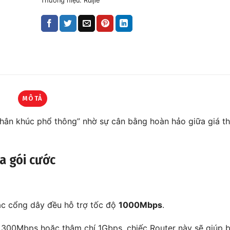
Thương hiệu:
Ruijie
MÔ TẢ
ân khúc phổ thông” nhờ sự cân bằng hoàn hảo giữa giá th
đa gói cước
c cổng dây đều hỗ trợ tốc độ
1000Mbps
.
 300Mbps hoặc thậm chí 1Gbps, chiếc Router này sẽ giúp b