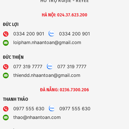
HỖ TRỢ RUIJIE - REYEE
HÀ NỘI: 024.37.623.200
ĐỨC LỢI
0334 200 901
0334 200 901
loipham.nhaantoan@gmail.com
ĐỨC THIỆN
077 319 7777
077 319 7777
thiendd.nhaantoan@gmail.com
ĐÀ NẴNG: 0236.7300.206
THANH THẢO
0977 555 630
0977 555 630
thao@nhaantoan.com