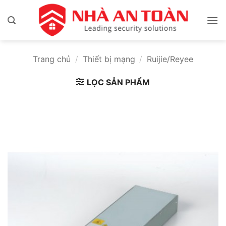
Bỏ
qua
nội
dung
Trang chủ
/
Thiết bị mạng
/
Ruijie/Reyee
LỌC SẢN PHẨM