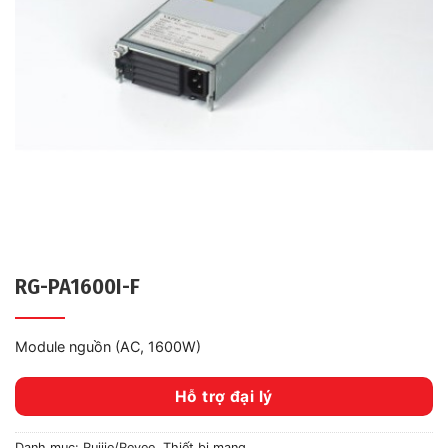
RG-PA1600I-F
Module nguồn (AC, 1600W)
Hỗ trợ đại lý
Danh mục:
Ruijie/Reyee
,
Thiết bị mạng