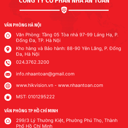
CÔNG TY CỔ PHẦN NHÀ AN TOÀN
VĂN PHÒNG HÀ NỘI
Văn Phòng: Tầng 05 Tòa nhà 97-99 Láng Hạ, P.
Đống Đa, TP. Hà Nội
Kho hàng và Bảo hành: 88-90 Yên Lãng, P. Đống
Đa, Hà Nội
024.3762.3200
info.nhaantoan@gmail.com
www.hikvision.vn
-
www.nhaantoan.com
MST: 0101295222
VĂN PHÒNG TP HỒ CHÍ MINH
299/3 Lý Thường Kiệt, Phường Phú Thọ, Thành
Phố Hồ Chí Minh