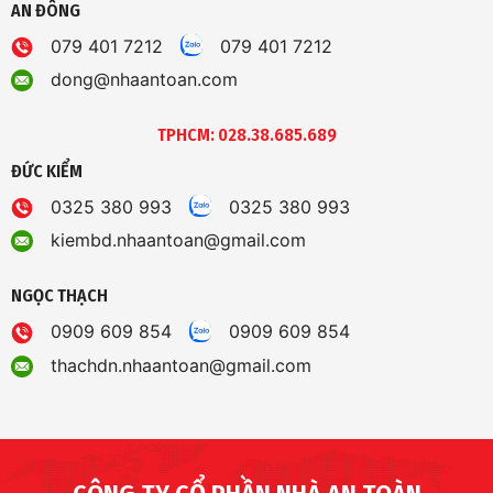
AN ĐÔNG
079 401 7212
079 401 7212
dong@nhaantoan.com
TPHCM: 028.38.685.689
ĐỨC KIỂM
0325 380 993
0325 380 993
kiembd.nhaantoan@gmail.com
NGỌC THẠCH
0909 609 854
0909 609 854
thachdn.nhaantoan@gmail.com