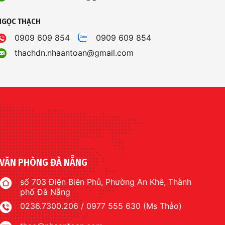
NGỌC THẠCH
0909 609 854
0909 609 854
thachdn.nhaantoan@gmail.com
VĂN PHÒNG ĐÀ NẴNG
số 703 Điện Biên Phủ, Phường An Khê, Thành
phố Đà Nẵng
0236.7300.206 / 0977 555 630 (Ms Thảo)