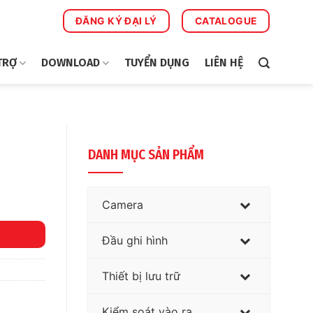
ĐĂNG KÝ ĐẠI LÝ
CATALOGUE
TRỢ
DOWNLOAD
TUYỂN DỤNG
LIÊN HỆ
DANH MỤC SẢN PHẨM
Camera
Đầu ghi hình
Thiết bị lưu trữ
Kiểm soát vào ra