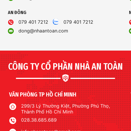
AN ĐÔNG
079 401 7212
079 401 7212
dong@nhaantoan.com
CÔNG TY CỔ PHẦN NHÀ AN TOÀN
VĂN PHÒNG TP HỒ CHÍ MINH
299/3 Lý Thường Kiệt, Phường Phú Thọ,
Thành Phố Hồ Chí Minh
028.38.685.689