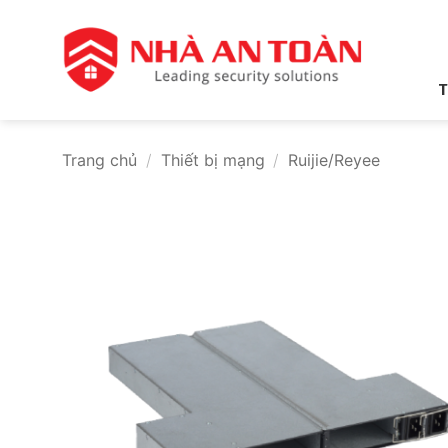
Bỏ
qua
nội
dung
T
Trang chủ
/
Thiết bị mạng
/
Ruijie/Reyee