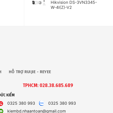
Hikvision DS-3VN3345-
W-4I(Z)-V2
H
HỖ TRỢ RUIJIE - REYEE
TPHCM: 028.38.685.689
ĐỨC KIỂM
0325 380 993
0325 380 993
kiembd.nhaantoan@gmail.com