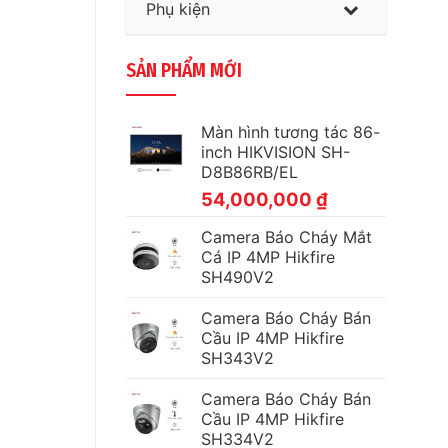
Phụ kiện
SẢN PHẨM MỚI
Màn hình tương tác 86-
inch HIKVISION SH-
D8B86RB/EL
54,000,000
₫
Camera Báo Cháy Mắt
Cá IP 4MP Hikfire
SH490V2
Camera Báo Cháy Bán
Cầu IP 4MP Hikfire
SH343V2
Camera Báo Cháy Bán
Cầu IP 4MP Hikfire
SH334V2