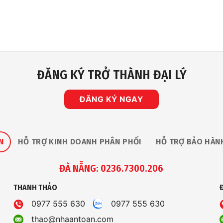
ĐĂNG KÝ TRỞ THÀNH ĐẠI LÝ
ĐĂNG KÝ NGAY
N
HỖ TRỢ KINH DOANH PHÂN PHỐI
HỖ TRỢ BẢO HÀN
ĐÀ NẴNG: 0236.7300.206
THANH THẢO
0977 555 630
0977 555 630
thao@nhaantoan.com