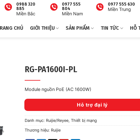
0988 320
0977 555
0977 555 630
885
804
Miền Trung
Miền Bắc
Miền Nam
RANG CHỦ
GIỚI THIỆU
SẢN PHẨM
TIN TỨC
HỖ 
RG-PA1600I-PL
Module nguồn PoE (AC 1600W)
Hỗ trợ đại lý
Danh mục:
Ruijie/Reyee
,
Thiết bị mạng
Thương hiệu:
Ruijie