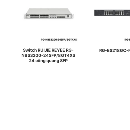
UIJIE
Switch RUIJIE REYEE RG-
RG-ES218GC-
0-
NBS3200-24SFP/8GT4XS
24 cổng quang SFP