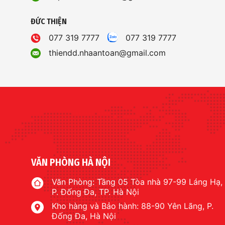
ĐỨC THIỆN
077 319 7777
077 319 7777
thiendd.nhaantoan@gmail.com
VĂN PHÒNG HÀ NỘI
Văn Phòng: Tầng 05 Tòa nhà 97-99 Láng Hạ,
P. Đống Đa, TP. Hà Nội
Kho hàng và Bảo hành: 88-90 Yên Lãng, P.
Đống Đa, Hà Nội