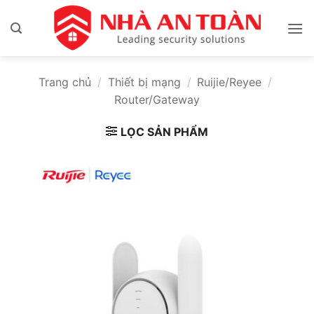
Bỏ
qua
nội
dung
Trang chủ
/
Thiết bị mạng
/
Ruijie/Reyee
/
Router/Gateway
LỌC SẢN PHẨM