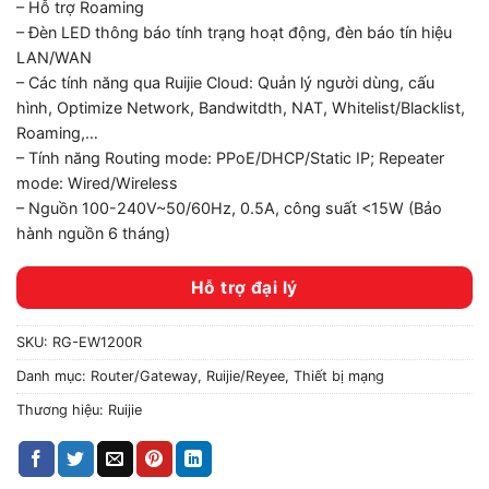
– Hỗ trợ Roaming
– Đèn LED thông báo tính trạng hoạt động, đèn báo tín hiệu
LAN/WAN
– Các tính năng qua Ruijie Cloud: Quản lý người dùng, cấu
hình, Optimize Network, Bandwitdth, NAT, Whitelist/Blacklist,
Roaming,…
– Tính năng Routing mode: PPoE/DHCP/Static IP; Repeater
mode: Wired/Wireless
– Nguồn 100-240V~50/60Hz, 0.5A, công suất <15W (Bảo
hành nguồn 6 tháng)
Hỗ trợ đại lý
SKU:
RG-EW1200R
Danh mục:
Router/Gateway
,
Ruijie/Reyee
,
Thiết bị mạng
Thương hiệu:
Ruijie