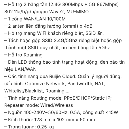
– Hỗ trợ 2 băng tần (2.4G 300Mbps + 5G 867Mbps)
802.11a/b/g/n/ac/ac Wave2, MU-MIMO
– 1 cổng WAN/LAN 10/100M
– 2 anten liền đẳng hướng (ommi) x 4dBi
– Hỗ trợ mạng WiFi khách riêng biệt, SSID ẩn.
– Tách hoặc gộp SSID 2.4G/5Ghz riêng biệt hoặc gộp
thành một SSID duy nhất, ưu tiên băng tần 5Ghz
– Hỗ trợ Roaming
– Đèn LED thông báo tính trạng hoạt động, đèn báo tín
hiệu LAN/WAN
– Các tính năng qua Ruijie Cloud: Quản lý người dùng,
cấu hình, Optimize Network, Bandwitdth, NAT,
Whitelist/Blacklist, Roaming,…
– Tính năng Routing mode: PPoE/DHCP/Static IP;
Repeater mode: Wired/Wireless
– Nguồn 100-240V~50/60Hz, 0.5A, công suất <15W
– Kích thước: 128 mm x 102 mm x 60 mm
– Trọng lượng: 0.25 kg