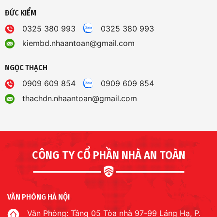
ĐỨC KIỂM
0325 380 993
0325 380 993
kiembd.nhaantoan@gmail.com
NGỌC THẠCH
0909 609 854
0909 609 854
thachdn.nhaantoan@gmail.com
CÔNG TY CỔ PHẦN NHÀ AN TOÀN
VĂN PHÒNG HÀ NỘI
Văn Phòng: Tầng 05 Tòa nhà 97-99 Láng Hạ, P.