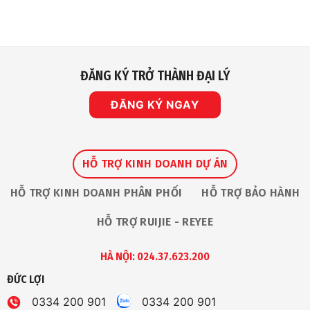
ĐĂNG KÝ TRỞ THÀNH ĐẠI LÝ
ĐĂNG KÝ NGAY
HỖ TRỢ KINH DOANH DỰ ÁN
HỖ TRỢ KINH DOANH PHÂN PHỐI
HỖ TRỢ BẢO HÀNH
HỖ TRỢ RUIJIE - REYEE
HÀ NỘI: 024.37.623.200
ĐỨC LỢI
0334 200 901
0334 200 901