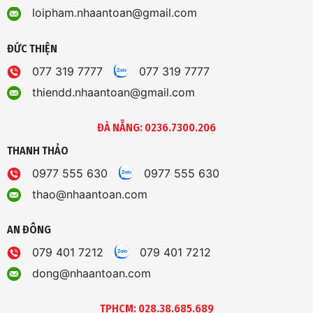
loipham.nhaantoan@gmail.com
ĐỨC THIỆN
077 319 7777
077 319 7777
thiendd.nhaantoan@gmail.com
ĐÀ NẴNG: 0236.7300.206
THANH THẢO
0977 555 630
0977 555 630
thao@nhaantoan.com
AN ĐÔNG
079 401 7212
079 401 7212
dong@nhaantoan.com
TPHCM: 028.38.685.689