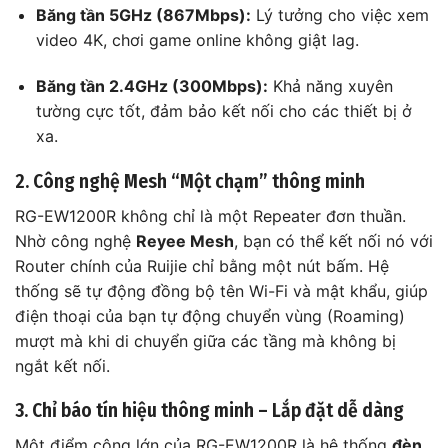
Băng tần 5GHz (867Mbps):
Lý tưởng cho việc xem
video 4K, chơi game online không giật lag.
Băng tần 2.4GHz (300Mbps):
Khả năng xuyên
tường cực tốt, đảm bảo kết nối cho các thiết bị ở
xa.
2. Công nghệ Mesh “Một chạm” thông minh
RG-EW1200R không chỉ là một Repeater đơn thuần.
Nhờ công nghệ
Reyee Mesh
, bạn có thể kết nối nó với
Router chính của Ruijie chỉ bằng một nút bấm. Hệ
thống sẽ tự động đồng bộ tên Wi-Fi và mật khẩu, giúp
điện thoại của bạn tự động chuyển vùng (Roaming)
mượt mà khi di chuyển giữa các tầng mà không bị
ngắt kết nối.
3. Chỉ báo tín hiệu thông minh – Lắp đặt dễ dàng
Một điểm cộng lớn của RG-EW1200R là hệ thống
đèn