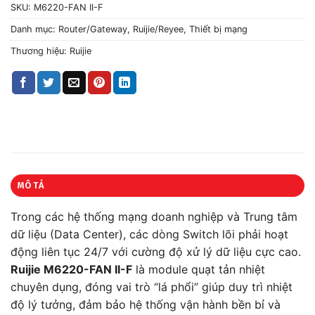
SKU:
M6220-FAN II-F
Danh mục:
Router/Gateway
,
Ruijie/Reyee
,
Thiết bị mạng
Thương hiệu:
Ruijie
MÔ TẢ
Trong các hệ thống mạng doanh nghiệp và Trung tâm
dữ liệu (Data Center), các dòng Switch lõi phải hoạt
động liên tục 24/7 với cường độ xử lý dữ liệu cực cao.
Ruijie M6220-FAN II-F
là module quạt tản nhiệt
chuyên dụng, đóng vai trò “lá phổi” giúp duy trì nhiệt
độ lý tưởng, đảm bảo hệ thống vận hành bền bỉ và