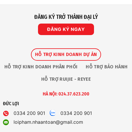
ĐĂNG KÝ TRỞ THÀNH ĐẠI LÝ
ĐĂNG KÝ NGAY
HỖ TRỢ KINH DOANH DỰ ÁN
HỖ TRỢ KINH DOANH PHÂN PHỐI
HỖ TRỢ BẢO HÀNH
HỖ TRỢ RUIJIE - REYEE
HÀ NỘI: 024.37.623.200
ĐỨC LỢI
0334 200 901
0334 200 901
loipham.nhaantoan@gmail.com