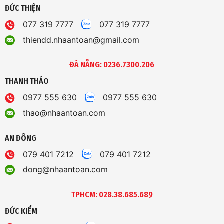
ĐỨC THIỆN
077 319 7777
077 319 7777
thiendd.nhaantoan@gmail.com
ĐÀ NẴNG: 0236.7300.206
THANH THẢO
0977 555 630
0977 555 630
thao@nhaantoan.com
AN ĐÔNG
079 401 7212
079 401 7212
dong@nhaantoan.com
TPHCM: 028.38.685.689
ĐỨC KIỂM