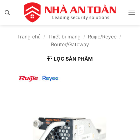
Bỏ
qua
nội
dung
Trang chủ
/
Thiết bị mạng
/
Ruijie/Reyee
/
Router/Gateway
LỌC SẢN PHẨM