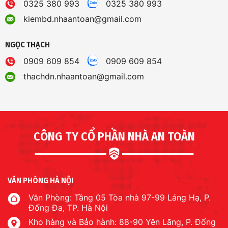
0325 380 993
0325 380 993
kiembd.nhaantoan@gmail.com
NGỌC THẠCH
0909 609 854
0909 609 854
thachdn.nhaantoan@gmail.com
CÔNG TY CỔ PHẦN NHÀ AN TOÀN
VĂN PHÒNG HÀ NỘI
Văn Phòng: Tầng 05 Tòa nhà 97-99 Láng Hạ, P.
Đống Đa, TP. Hà Nội
Kho hàng và Bảo hành: 88-90 Yên Lãng, P. Đống