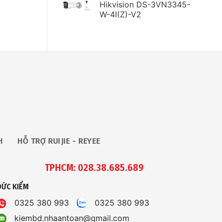
Hikvision DS-3VN3345-
W-4I(Z)-V2
H
HỖ TRỢ RUIJIE - REYEE
TPHCM: 028.38.685.689
ĐỨC KIỂM
0325 380 993
0325 380 993
kiembd.nhaantoan@gmail.com