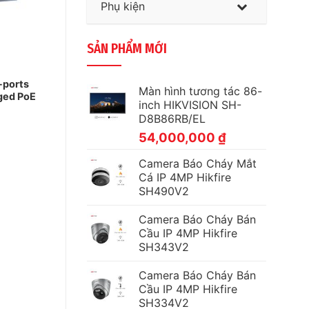
Phụ kiện
SẢN PHẨM MỚI
-ports
Màn hình tương tác 86-
ed PoE
inch HIKVISION SH-
D8B86RB/EL
54,000,000
₫
Camera Báo Cháy Mắt
Cá IP 4MP Hikfire
SH490V2
Camera Báo Cháy Bán
Cầu IP 4MP Hikfire
SH343V2
Camera Báo Cháy Bán
Cầu IP 4MP Hikfire
SH334V2