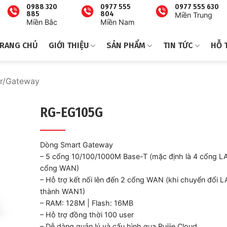
0988 320
0977 555
0977 555 630
885
804
Miền Trung
Miền Bắc
Miền Nam
RANG CHỦ
GIỚI THIỆU
SẢN PHẨM
TIN TỨC
HỖ 
r/Gateway
RG-EG105G
Dòng Smart Gateway
– 5 cổng 10/100/1000M Base-T (mặc định là 4 cổng L
cổng WAN)
– Hỗ trợ kết nối lên đến 2 cổng WAN (khi chuyển đổi 
thành WAN1)
– RAM: 128M | Flash: 16MB
– Hỗ trợ đồng thời 100 user
– Dễ dàng quản lý và cấu hình qua Ruijie Cloud