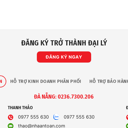
ĐĂNG KÝ TRỞ THÀNH ĐẠI LÝ
ĐĂNG KÝ NGAY
N
HỖ TRỢ KINH DOANH PHÂN PHỐI
HỖ TRỢ BẢO HÀN
ĐÀ NẴNG: 0236.7300.206
THANH THẢO
0977 555 630
0977 555 630
thao@nhaantoan.com