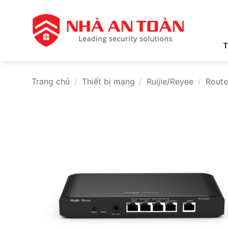
Bỏ
qua
nội
dung
T
Trang chủ
/
Thiết bị mạng
/
Ruijie/Reyee
/
Route