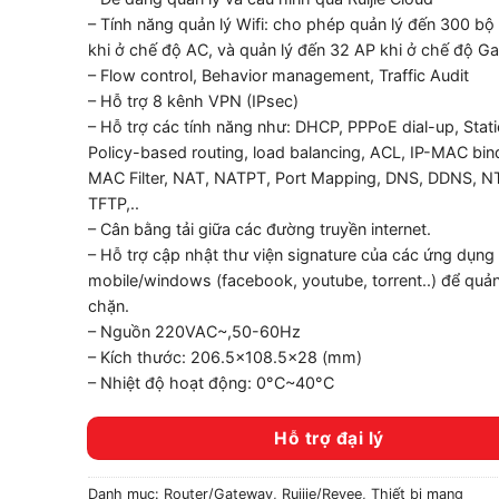
– Tính năng quản lý Wifi: cho phép quản lý đến 300 bộ 
khi ở chế độ AC, và quản lý đến 32 AP khi ở chế độ G
– Flow control, Behavior management, Traffic Audit
– Hỗ trợ 8 kênh VPN (IPsec)
– Hỗ trợ các tính năng như: DHCP, PPPoE dial-up, Stati
Policy-based routing, load balancing, ACL, IP-MAC bin
MAC Filter, NAT, NATPT, Port Mapping, DNS, DDNS, N
TFTP,..
– Cân bằng tải giữa các đường truyền internet.
– Hỗ trợ cập nhật thư viện signature của các ứng dụng
mobile/windows (facebook, youtube, torrent..) để quản
chặn.
– Nguồn 220VAC~,50-60Hz
– Kích thước: 206.5×108.5×28 (mm)
– Nhiệt độ hoạt động: 0°C~40°C
Hỗ trợ đại lý
Danh mục:
Router/Gateway
,
Ruijie/Reyee
,
Thiết bị mạng