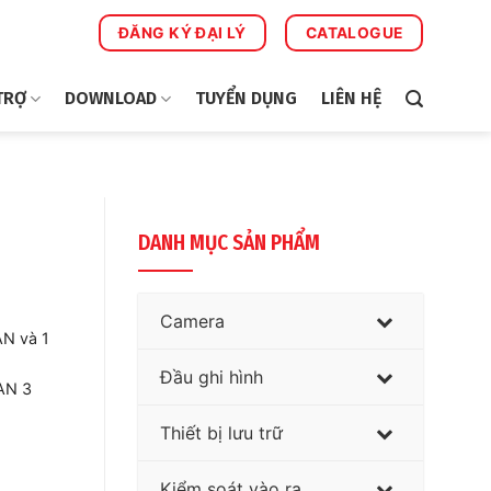
ĐĂNG KÝ ĐẠI LÝ
CATALOGUE
TRỢ
DOWNLOAD
TUYỂN DỤNG
LIÊN HỆ
DANH MỤC SẢN PHẨM
Camera
AN và 1
Đầu ghi hình
LAN 3
Thiết bị lưu trữ
Kiểm soát vào ra