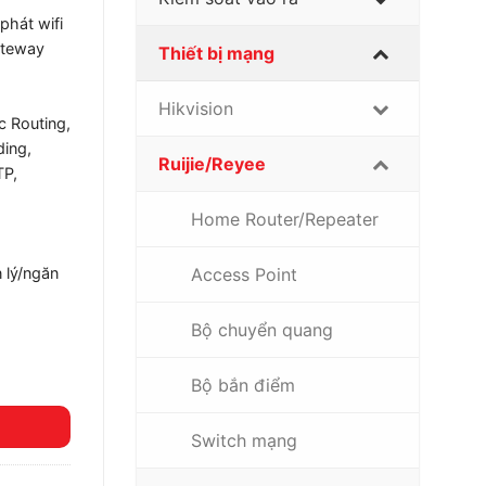
phát wifi
ateway
Thiết bị mạng
Hikvision
c Routing,
ding,
Ruijie/Reyee
TP,
Home Router/Repeater
Access Point
 lý/ngăn
Bộ chuyển quang
Bộ bắn điểm
Switch mạng