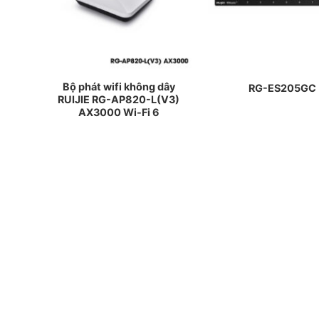
 RG-
Bộ phát wifi không dây
RG-ES205GC
T4XS
RUIJIE RG-AP820-L(V3)
P
AX3000 Wi-Fi 6