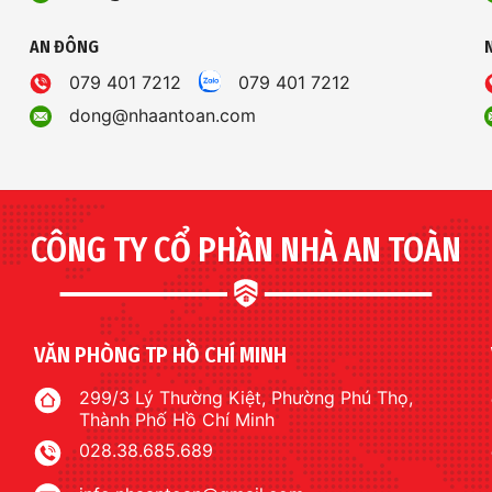
AN ĐÔNG
079 401 7212
079 401 7212
dong@nhaantoan.com
CÔNG TY CỔ PHẦN NHÀ AN TOÀN
VĂN PHÒNG TP HỒ CHÍ MINH
299/3 Lý Thường Kiệt, Phường Phú Thọ,
Thành Phố Hồ Chí Minh
028.38.685.689