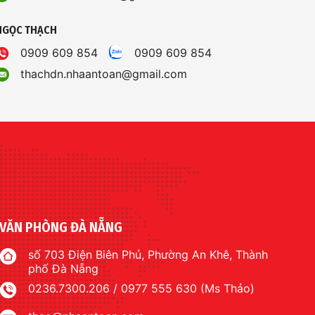
NGỌC THẠCH
0909 609 854
0909 609 854
thachdn.nhaantoan@gmail.com
VĂN PHÒNG ĐÀ NẴNG
số 703 Điện Biên Phủ, Phường An Khê, Thành
phố Đà Nẵng
0236.7300.206 / 0977 555 630 (Ms Thảo)