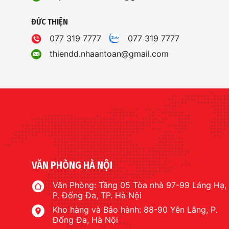
ĐỨC THIỆN
077 319 7777
077 319 7777
thiendd.nhaantoan@gmail.com
VĂN PHÒNG HÀ NỘI
Văn Phòng: Tầng 05 Tòa nhà 97-99 Láng Hạ,
P. Đống Đa, TP. Hà Nội
Kho hàng và Bảo hành: 88-90 Yên Lãng, P.
Đống Đa, Hà Nội