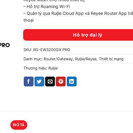
– Hỗ trợ Roaming Wi-Fi
– Quản lý qua Ruijie Cloud App và Reyee Router App trê
thoại
Hỗ trợ đại lý
SKU:
RG-EW3200GX PRO
Danh mục:
Router/Gateway
,
Ruijie/Reyee
,
Thiết bị mạng
Thương hiệu:
Ruijie
MÔ TẢ