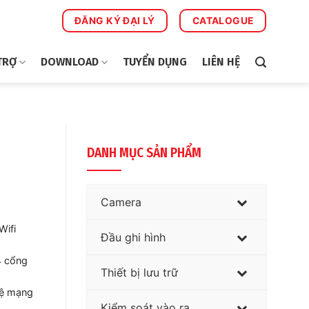
ĐĂNG KÝ ĐẠI LÝ
CATALOGUE
TRỢ
DOWNLOAD
TUYỂN DỤNG
LIÊN HỆ
DANH MỤC SẢN PHẨM
Camera
Wifi
Đầu ghi hình
4 cổng
Thiết bị lưu trữ
hệ mạng
Kiểm soát vào ra