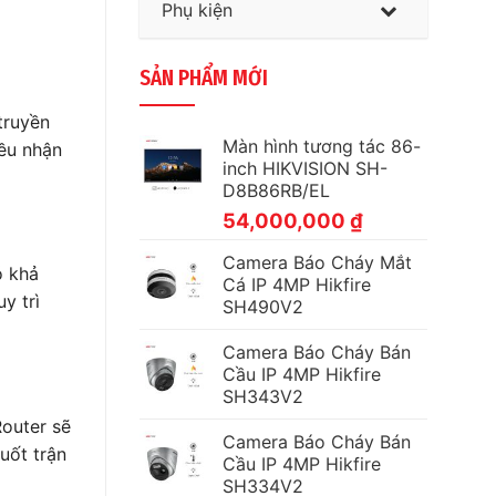
Phụ kiện
SẢN PHẨM MỚI
truyền
Màn hình tương tác 86-
đều nhận
inch HIKVISION SH-
D8B86RB/EL
54,000,000
₫
Camera Báo Cháy Mắt
 khả
Cá IP 4MP Hikfire
y trì
SH490V2
Camera Báo Cháy Bán
Cầu IP 4MP Hikfire
SH343V2
Router sẽ
Camera Báo Cháy Bán
uốt trận
Cầu IP 4MP Hikfire
SH334V2