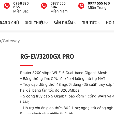
0988 320
0977 555
0977 555 630
885
804
Miền Trung
Miền Bắc
Miền Nam
RANG CHỦ
GIỚI THIỆU
SẢN PHẨM
TIN TỨC
HỖ 
r/Gateway
RG-EW3200GX PRO
Router 3200Mbps Wi-Fi 6 Dual-band Gigabit Mesh:
– Băng thông lớn; CPU lõi kép 4 luồng, hỗ trợ NAT
– Truy cập đồng thời 48 người dùng (đề xuất) truy cập 
hai dải băng tần tốc độ 3200Mbps
– 5 cổng truy cập 5 Gigabit, bao gồm 1 cổng WAN và 
LAN;
– Hỗ trợ chuẩn giao thức 802.11ax; ngoại trừ công ng
Reyee Mesh cho nhiều thiết bị;