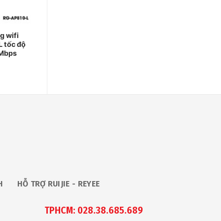
g wifi
 tốc độ
5Mbps
H
HỖ TRỢ RUIJIE - REYEE
TPHCM: 028.38.685.689