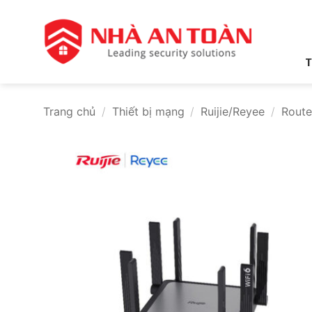
Bỏ
qua
nội
dung
T
Trang chủ
/
Thiết bị mạng
/
Ruijie/Reyee
/
Route