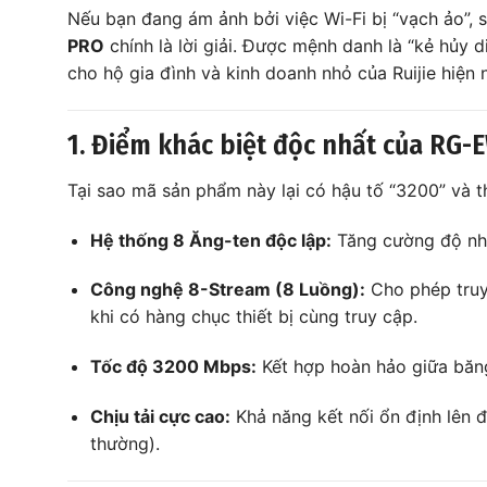
Nếu bạn đang ám ảnh bởi việc Wi-Fi bị “vạch ảo”, s
PRO
chính là lời giải. Được mệnh danh là “kẻ hủy 
cho hộ gia đình và kinh doanh nhỏ của Ruijie hiện 
1. Điểm khác biệt độc nhất của RG
Tại sao mã sản phẩm này lại có hậu tố “3200” và t
Hệ thống 8 Ăng-ten độc lập:
Tăng cường độ nhạy
Công nghệ 8-Stream (8 Luồng):
Cho phép truyề
khi có hàng chục thiết bị cùng truy cập.
Tốc độ 3200 Mbps:
Kết hợp hoàn hảo giữa bă
Chịu tải cực cao:
Khả năng kết nối ổn định lên 
thường).