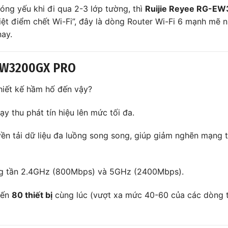
óng yếu khi đi qua 2-3 lớp tường, thì
Ruijie Reyee RG-E
diệt điểm chết Wi-Fi”, đây là dòng Router Wi-Fi 6 mạnh mẽ 
nay.
-EW3200GX PRO
hiết kế hầm hố đến vậy?
 thu phát tín hiệu lên mức tối đa.
n tải dữ liệu đa luồng song song, giúp giảm nghẽn mạng t
ng tần 2.4GHz (800Mbps) và 5GHz (2400Mbps).
đến
80 thiết bị
cùng lúc (vượt xa mức 40-60 của các dòng 