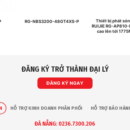
Thiết bị phát són
P
RG-NBS3200-48GT4XS-P
RUIJIE RG-AP810-L
cao lên tới 177
ĐĂNG KÝ TRỞ THÀNH ĐẠI LÝ
ĐĂNG KÝ NGAY
N
HỖ TRỢ KINH DOANH PHÂN PHỐI
HỖ TRỢ BẢO HÀN
ĐÀ NẴNG: 0236.7300.206