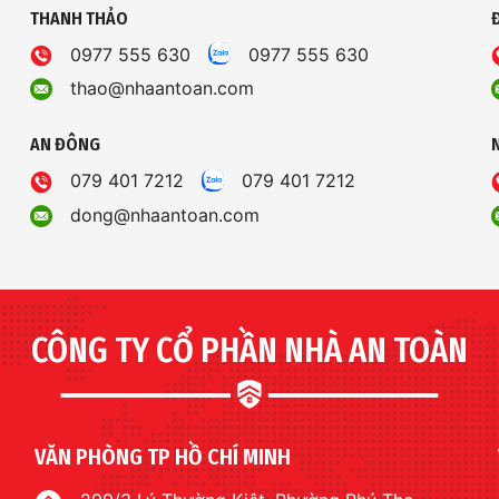
THANH THẢO
0977 555 630
0977 555 630
thao@nhaantoan.com
AN ĐÔNG
079 401 7212
079 401 7212
dong@nhaantoan.com
CÔNG TY CỔ PHẦN NHÀ AN TOÀN
VĂN PHÒNG TP HỒ CHÍ MINH