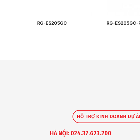
dây
RG-ES205GC
RG-ES205GC-
V3)
HỖ TRỢ KINH DOANH DỰ Á
HÀ NỘI: 024.37.623.200