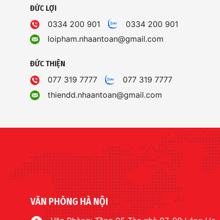
ĐỨC LỢI
0334 200 901
0334 200 901
loipham.nhaantoan@gmail.com
ĐỨC THIỆN
077 319 7777
077 319 7777
thiendd.nhaantoan@gmail.com
VĂN PHÒNG HÀ NỘI