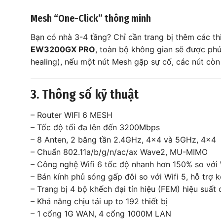
Mesh “One-Click” thông minh
Bạn có nhà 3-4 tầng? Chỉ cần trang bị thêm các thi
EW3200GX PRO
, toàn bộ không gian sẽ được phủ
healing), nếu một nút Mesh gặp sự cố, các nút còn l
3. Thông số kỹ thuật
– Router WIFI 6 MESH
– Tốc độ tối đa lên đến 3200Mbps
– 8 Anten, 2 băng tần 2.4GHz, 4×4 và 5GHz, 4×4
– Chuẩn 802.11a/b/g/n/ac/ax Wave2, MU-MIMO
– Công nghệ Wifi 6 tốc độ nhanh hơn 150% so với 
– Bán kính phủ sóng gấp đôi so với Wifi 5, hỗ trợ k
– Trang bị 4 bộ khếch đại tín hiệu (FEM) hiệu suất
– Khả năng chịu tải up to 192 thiết bị
– 1 cổng 1G WAN, 4 cổng 1000M LAN